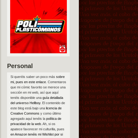
Personal
Si queréis saber un poco más
sobre
mi, pues en este enlace
. Comentaros
que mi cómic favorito se merece una
sección en mi web, así que aquí
tenéis disponible una
guía detallada
del universo Hellboy
. El contenido de
este blog está bajo una
licencia de
Creative Commons
y como último
agregado aquí tenéis la
política de
privacidad de la web
. Ah, si os
apatece favorecer mi culturilla, pues
en Amazon tenéis mi Wishlist por si