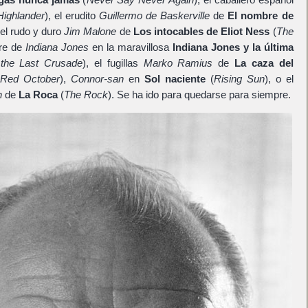
Highlander
), el erudito
Guillermo de Baskerville
de
El nombre de
 el rudo y duro
Jim Malone
de
Los intocables de Eliot Ness
(
The
dre de
Indiana Jones
en la maravillosa
Indiana Jones y la última
 the Last Crusade
), el fugillas
Marko Ramius
de
La caza del
 Red October
),
Connor-san
en
Sol naciente
(
Rising Sun
), o el
n
de
La Roca
(
The Rock
). Se ha ido para quedarse para siempre.