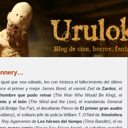
onnery…
igual que sea sábado, leo con tristeza el fallecimiento del último
lece el primer y mejor
James Bond
, el varonil
Zed
de
Zardoz
, el
 hombre que pudo reinar
(
The Man Who Would Be King
), el
ento y el león
(
The Wind and the Lion
), el mandamás
General
(
A Bridge Too Far
), el desafiante
Pierce
de
El primer gran asalto
Robbery
), el solitario jefe de policía
William T. O’Neil
de
Atmósfera
s
Rey Agamenon
de
Los héroes del tiempo
(
Time Bandits
), el no
gas nunca jamás
(
Never Say Never Again
), el caballero español