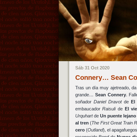
Sáb 31 Oct 2020
Connery… Sean C
Tras un día muy ajetreado, da 
grande…
Sean Connery
. Fal
soñador
Daniel Dravot
de
El
embaucador
Raisuli
de
El vi
Urquhart
de
Un puente lejano
al tren
(
The First Great Train 
cero
(
Outland
), el apagafuego
reconocido
Bond
de
Nunca di