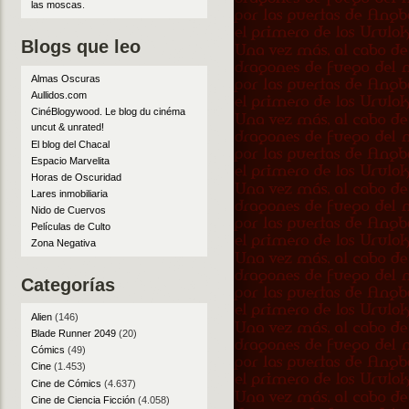
las moscas
.
Blogs que leo
Almas Oscuras
Aullidos.com
CinéBlogywood. Le blog du cinéma
uncut & unrated!
El blog del Chacal
Espacio Marvelita
Horas de Oscuridad
Lares inmobiliaria
Nido de Cuervos
Películas de Culto
Zona Negativa
Categorías
Alien
(146)
Blade Runner 2049
(20)
Cómics
(49)
Cine
(1.453)
Cine de Cómics
(4.637)
Cine de Ciencia Ficción
(4.058)