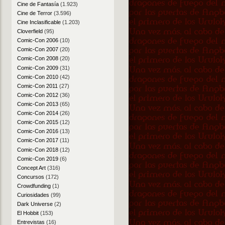
Cine de Fantasía
(1.923)
Cine de Terror
(3.596)
Cine Inclasificable
(1.203)
Cloverfield
(95)
Comic-Con 2006
(10)
Comic-Con 2007
(20)
Comic-Con 2008
(20)
Comic-Con 2009
(31)
Comic-Con 2010
(42)
Comic-Con 2011
(27)
Comic-Con 2012
(36)
Comic-Con 2013
(65)
Comic-Con 2014
(26)
Comic-Con 2015
(12)
Comic-Con 2016
(13)
Comic-Con 2017
(11)
Comic-Con 2018
(12)
Comic-Con 2019
(6)
Concept Art
(316)
Concursos
(172)
Crowdfunding
(1)
Curiosidades
(99)
Dark Universe
(2)
El Hobbit
(153)
Entrevistas
(16)