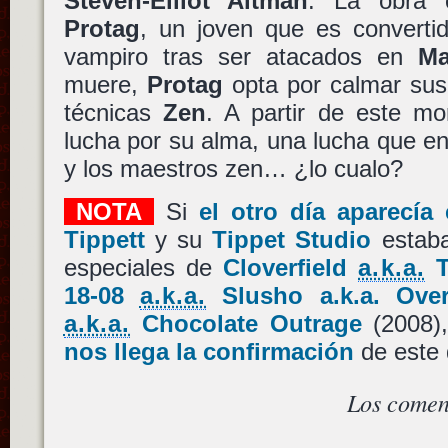
Steven-Elliot Altman
. La obra c
Protag
, un joven que es converti
vampiro tras ser atacados en
Ma
muere,
Protag
opta por calmar sus 
técnicas
Zen
. A partir de este 
lucha por su alma, una lucha que en
y los maestros zen… ¿lo cualo?
NOTA
Si
el otro día aparecía
Tippett
y su
Tippet Studio
estaba
especiales de
Cloverfield
a.k.a.
T
18-08
a.k.a.
Slusho a.k.a. Ove
a.k.a.
Chocolate Outrage
(2008)
nos llega la confirmación
de este 
Los comen