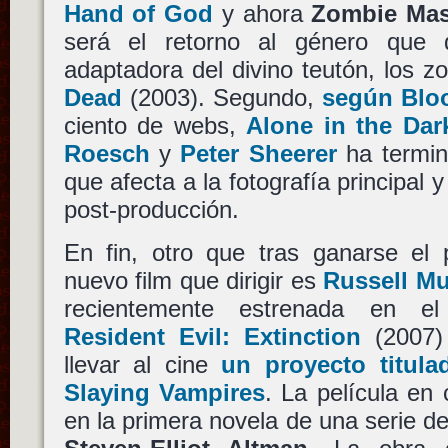
Hand of God
y ahora
Zombie Mas
será el retorno al género que d
adaptadora del divino teutón, los 
Dead
(2003). Segundo,
según Blo
ciento de webs,
Alone in the Dark
Roesch
y
Peter Sheerer
ha termin
que afecta a la fotografía principal 
post-producción.
En fin, otro que tras ganarse el
nuevo film que dirigir es
Russell M
recientemente estrenada en e
Resident Evil: Extinction
(2007) 
llevar al cine
un proyecto titula
Slaying Vampires
. La película en
en la primera novela de una serie de 