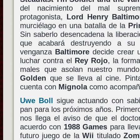
del nacimiento del mal supre
protagonista,
Lord Henry Baltimo
murciélago en una batalla de la
Pri
Sin saberlo desencadena la liberac
que acabará destruyendo a su 
venganza
Baltimore
decide crear 
luchar contra el
Rey Rojo
, la form
males que asolan nuestro mund
Golden
que se lleva al cine. Pint
cuenta con
Mignola
como acompañ
Uwe Boll
sigue actuando con sabi
pan para los próximos años. Primer
nos llega el aviso de que el doct
acuerdo con
1988 Games
para llev
futuro juego de la
Wii
titulado
Zom