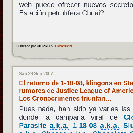
web puede ofrecer nuevos secret
Estación petrolífera Chuai?
Publicado por
Uruloki
en
Cloverfield
.
Sáb 29 Sep 2007
El retorno de 1-18-08, klingons en St
rumores de Justice League of Americ
Los Cronocrímenes triunfan…
Pues nada, han sido ya varias la
donde la campaña viral de
Cl
Parasite
a.k.a.
1-18-08
a.k.a.
Slu