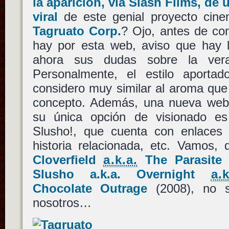
la aparición, vía Slash Films, de 
viral
de este genial proyecto cin
Tagruato Corp.
? Ojo, antes de co
hay por esta web, aviso que hay 
ahora sus dudas sobre la ver
Personalmente, el estilo aporta
considero muy similar al aroma que
concepto. Además, una nueva web
su única opción de visionado es
Slusho!, que cuenta con enlaces
historia relacionada, etc. Vamos,
Cloverfield
a.k.a.
The Parasit
Slusho a.k.a. Overnight
a.k
Chocolate Outrage
(2008), no 
nosotros…