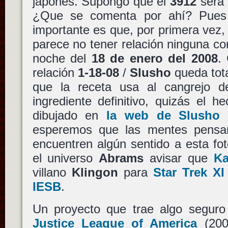
japonés. Supongo que el
3912
será 
¿Que se comenta por ahí? Pues 
importante es que, por primera vez, 
parece no tener relación ninguna co
noche del
18 de enero del 2008
.
relación
1-18-08
/
Slusho
queda tota
que la receta usa al cangrejo 
ingrediente definitivo, quizás el 
dibujado en
la web de Slusho
s
esperemos que las mentes pens
encuentren algún sentido a esta fo
el universo
Abrams
avisar que
Ka
villano
Klingon
para
Star Trek XI
IESB
.
Un proyecto que trae algo segur
Justice League of America
(20