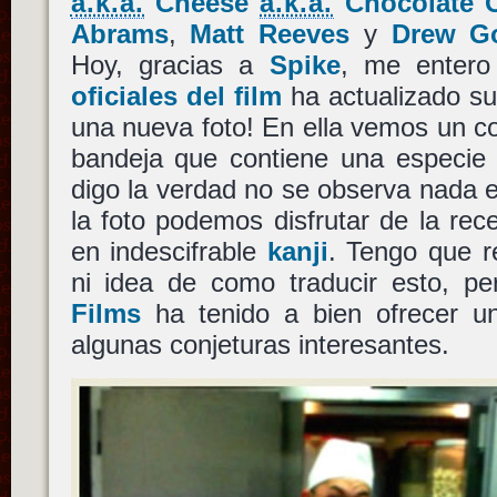
a.k.a.
Cheese
a.k.a.
Chocolate 
Abrams
,
Matt Reeves
y
Drew G
Hoy, gracias a
Spike
, me enter
oficiales del film
ha actualizado s
una nueva foto! En ella vemos un co
bandeja que contiene una especi
digo la verdad no se observa nada es
la foto podemos disfrutar de la rece
en indescifrable
kanji
. Tengo que r
ni idea de como traducir esto, p
Films
ha tenido a bien ofrecer un
algunas conjeturas interesantes.