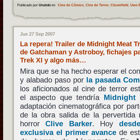
Publicado por
Uruloki
en
Cine de Cómics
,
Cine de Terror
,
Cloverfield
,
Uwe B
Jue 27 Sep 2007
La repera! Trailer de Midnight Meat T
de Gatchaman y Astroboy, fichajes pa
Trek XI y algo más…
Mira que se ha hecho esperar el co
y alabado paso por
la pasada Com
los aficionados al cine de terror e
el aspecto que tendría
Midnight 
adaptación cinematográfica por par
de la obra salida de la pervertida
horror
Clive Barker
. Hoy
desd
exclusiva el primer avance
de est