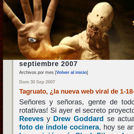
septiembre 2007
Archivos por mes [
Volver al inicio
]
Dom 30 Sep 2007
Tagruato, ¿la nueva web viral de 1-1
Señores y señoras, gente de tod
rotativas! Si ayer el secreto proyec
Reeves
y
Drew Goddard
se actua
foto de índole cocinera
, hoy se a