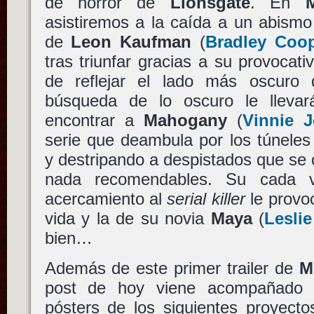
de horror de
Lionsgate
. En
asistiremos a la caída a un abismo 
de
Leon Kaufman
(
Bradley Coo
tras triunfar gracias a su provocati
de reflejar el lado más oscuro
búsqueda de lo oscuro le llevar
encontrar a
Mahogany
(
Vinnie 
serie que deambula por los túnele
y destripando a despistados que se o
nada recomendables. Su cada 
acercamiento al
serial killer
le provo
vida y la de su novia
Maya
(
Lesli
bien…
Además de este primer trailer de
M
post de hoy viene acompañado 
pósters de los siguientes proyect