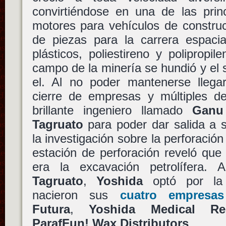
convirtiéndose en una de las prin
motores para vehículos de construc
de piezas para la carrera espaci
plásticos, poliestireno y polipropi
campo de la minería se hundió y el
el. Al no poder mantenerse llega
cierre de empresas y múltiples d
brillante ingeniero llamado
Ganu
Tagruato
para poder dar salida a 
la investigación sobre la perforació
estación de perforación reveló que
era la excavación petrolífera.
Tagruato
,
Yoshida
optó por la d
nacieron sus
cuatro empresas 
Futura
,
Yoshida Medical Re
ParafFun! Wax Distributors
.