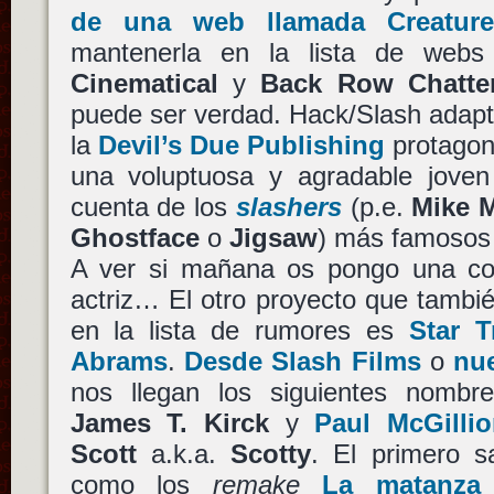
de una web llamada Creature
mantenerla en la lista de webs 
Cinematical
y
Back Row Chatte
puede ser verdad. Hack/Slash adapt
la
Devil’s Due Publishing
protagon
una voluptuosa y agradable jove
cuenta de los
slashers
(p.e.
Mike 
Ghostface
o
Jigsaw
) más famosos
A ver si mañana os pongo una co
actriz… El otro proyecto que tambi
en la lista de rumores es
Star T
Abrams
.
Desde Slash Films
o
nu
nos llegan los siguientes nombr
James T. Kirck
y
Paul McGilli
Scott
a.k.a.
Scotty
. El primero s
como los
remake
La matanza