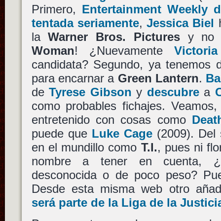
Primero,
Entertainment Weekly 
tentada seriamente
,
Jessica Biel
h
la
Warner Bros. Pictures
y no i
Woman
! ¿Nuevamente
Victoria
candidata? Segundo, ya tenemos d
para encarnar a
Green Lantern
.
Ba
de
Tyrese Gibson
y
descubre
a
C
como probables fichajes. Veamos
entretenido con cosas como
Deat
puede que
Luke Cage
(2009). Del
en el mundillo como
T.I.
, pues ni fl
nombre a tener en cuenta, ¿g
desconocida o de poco peso? Pue
Desde esta misma web otro aña
será parte de la Liga de la Justici