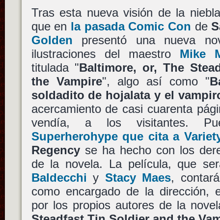
Tras esta nueva visión de la nieb
que en
la pasada Comic Con
de
S
Golden
presentó una nueva nov
ilustraciones del maestro
Mike M
titulada "
Baltimore, or, The Stea
the Vampire
", algo así como "
B
soldadito de hojalata y el vampir
acercamiento de casi cuarenta pági
vendía, a los visitantes. 
Superherohype que cita a Variet
Regency
se ha hecho con los dere
de la novela. La película, que s
Baldecchi
y
Stacy Maes
, conta
como encargado de la dirección, e
por los propios autores de la novel
Steadfast Tin Soldier and the Va