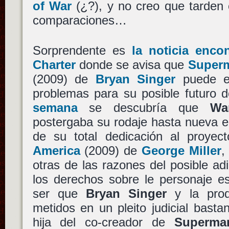
of War
(¿?), y no creo que tarden 
comparaciones…
Sorprendente es
la noticia enc
Charter
donde se avisa que
Superm
(2009) de
Bryan Singer
puede en
problemas para su posible futuro d
semana
se descubría que
Wa
postergaba su rodaje hasta nueva e 
de su total dedicación al proye
America
(2009) de
George Miller
,
otras de las razones del posible ad
los derechos sobre le personaje es
ser que
Bryan Singer
y la prod
metidos en un pleito judicial bastan
hija del co-creador de
Superma