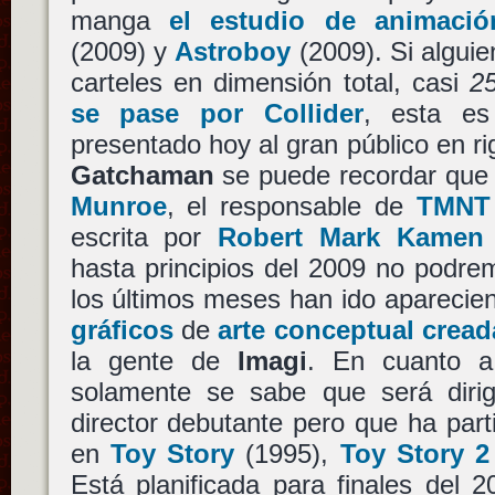
manga
el estudio de animació
(2009) y
Astroboy
(2009). Si alguien
carteles en dimensión total, casi
25
se pase por Collider
, esta e
presentado hoy al gran público en ri
Gatchaman
se puede recordar que 
Munroe
, el responsable de
TMNT
escrita por
Robert Mark Kamen
hasta principios del 2009 no podrem
los últimos meses han ido apareci
gráficos
de
arte conceptual cread
la gente de
Imagi
. En cuanto 
solamente se sabe que será diri
director debutante pero que ha par
en
Toy Story
(1995),
Toy Story 2
Está planificada para finales del 