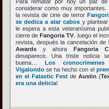
Para rematar por hoy un par d
considerar como muy importantes. 
la revista de cine de terror
Fangori
se dedica a atar cabos
y plantear 
le espera a esta veteranísima publ
cierre de
Fangoria TV
, luego el inc
revista, después la cancelación de
Awards
y ahora
Fangoria C
desaparece. Una triste noticia
buena…
Los cronocrímenes
Vigalondo
se ha hecho con el
prem
en el Fatastic Fest
de
Austin
(
Te
era una delicia
!