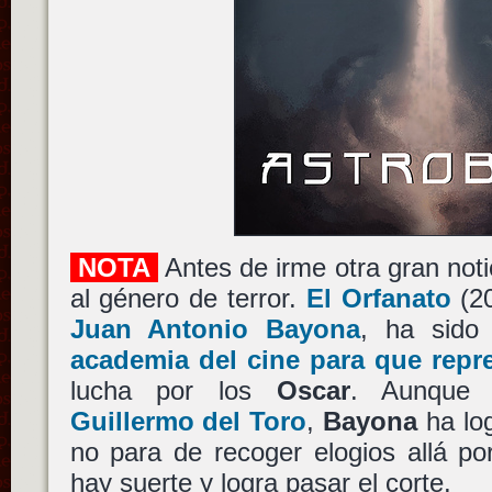
NOTA
Antes de irme otra gran noti
al género de terror.
El Orfanato
(20
Juan Antonio Bayona
, ha sid
academia del cine para que repr
lucha por los
Oscar
. Aunque 
Guillermo del Toro
,
Bayona
ha log
no para de recoger elogios allá po
hay suerte y logra pasar el corte.