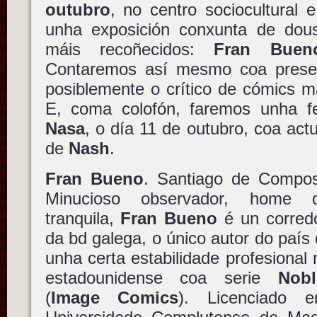
outubro
, no centro sociocultural 
unha exposición conxunta de dou
máis recoñecidos:
Fran Buen
Contaremos así mesmo coa pres
posiblemente o crítico de cómics m
E, coma colofón, faremos unha f
Nasa
, o día 11 de outubro, coa act
de
Nash
.
Fran Bueno
. Santiago de Compos
Minucioso observador, home 
tranquila,
Fran Bueno
é un corred
da bd galega, o único autor do país
unha certa estabilidade profesional
estadounidense coa serie
Nob
(
Image Comics
). Licenciado 