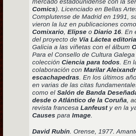
mercado estadounidense con la se
Comics
). Licenciado en Bellas Arte
Complutense de Madrid en 1991, su
vieron la luz en publicaciones com
Comixario
,
Elipse
o
Diario 16
. En 
del proyecto de
Vía Láctea editoria
Galicia a las viñetas con el álbum
O
Para el Consello de Cultura Galega 
colección
Ciencia para todos
. En 
colaboración con
Marilar Aleixand
escachapedras
. En los últimos añ
en varias de las citas fundamentale
como el
Salón de Banda Deseñad
desde o Atlántico de la Coruña
, a
revista francesa
Lanfeust
y en la 
Causes
para
Image
.
David Rubín
. Orense, 1977. Amante