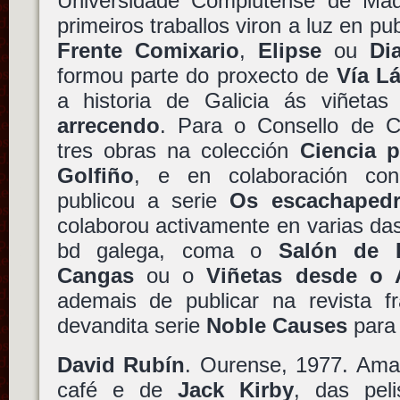
Universidade Complutense de Mad
primeiros traballos viron a luz en p
Frente Comixario
,
Elipse
ou
Di
formou parte do proxecto de
Vía Lá
a historia de Galicia ás viñet
arrecendo
. Para o Consello de Cu
tres obras na colección
Ciencia 
Golfiño
, e en colaboración c
publicou a serie
Os escachapedr
colaborou activamente en varias da
bd galega, coma o
Salón de 
Cangas
ou o
Viñetas desde o 
ademais de publicar na revista 
devandita serie
Noble Causes
par
David Rubín
. Ourense, 1977. Aman
café e de
Jack Kirby
, das pel