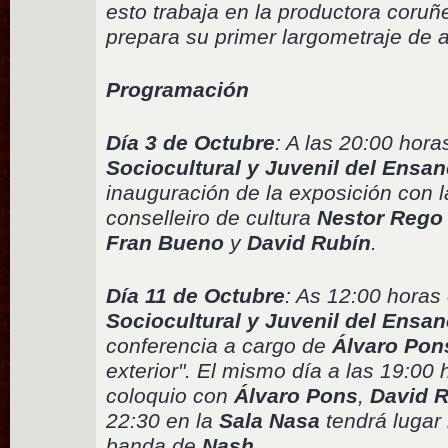
esto trabaja en la productora coru
prepara su primer largometraje de 
Programación
Día 3 de Octubre
: A las 20:00 hora
Sociocultural y Juvenil del Ensa
inauguración de la exposición con l
conselleiro de cultura
Nestor Rego
Fran Bueno
y
David Rubín
.
Día 11 de Octubre
: As 12:00 horas
Sociocultural y Juvenil del Ensa
conferencia a cargo de
Álvaro Pon
exterior". El mismo día a las 19:00
coloquio con
Álvaro Pons
,
David 
22:30 en la
Sala Nasa
tendrá lugar l
banda de
Nash
.