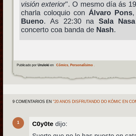
visión exterior
". O mesmo día ás 19
charla coloquio con
Álvaro Pons
Bueno
. As 22:30 na
Sala Nasa
concerto coa banda de
Nash
.
Publicado por
Uruloki
en
Cómics
,
Personalísimo
.
9 COMENTARIOS
EN
"20 ANOS DISFRUTANDO DO KÓMIC EN C
1
C0y0te
dijo:
Suerte que no lo has puesto en cat