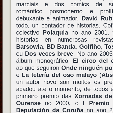
marciais e dos cómics de sup
romántico posmoderno e prolíf
debuxante e animador,
David Rub
todo, un contador de historias. Co
colectivo
Polaquia
no ano 2001, t
historias en numerosas revist
Barsowia
,
BD Banda
,
Golfiño
,
To
ou
Dos veces breve
. No ano 2005 
álbum monográfico,
El circo del 
ao que seguiron
Onde ninguén po
e
La tetería del oso malayo
(
Atis
un autor novo son moitos os pre
acadou ate o momento, de todos el
primeiro premio das
Xornadas de
Ourense
no 2000, o
I Premio
Deputación da Coruña
no ano 2