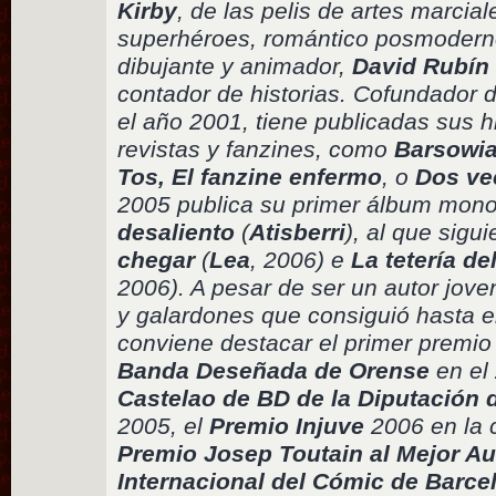
Kirby
, de las pelis de artes marcia
superhéroes, romántico posmoderno 
dibujante y animador,
David Rubín
contador de historias. Cofundador d
el año 2001, tiene publicadas sus 
revistas y fanzines, como
Barsowi
Tos, El fanzine enfermo
, o
Dos ve
2005 publica su primer álbum mono
desaliento
(
Atisberri
), al que sigu
chegar
(
Lea
, 2006) e
La tetería d
2006). A pesar de ser un autor jov
y galardones que consiguió hasta e
conviene destacar el primer premio
Banda Deseñada de Orense
en el
Castelao de BD de la Diputación 
2005, el
Premio Injuve
2006 en la 
Premio Josep Toutain al Mejor Au
Internacional del Cómic de Barc