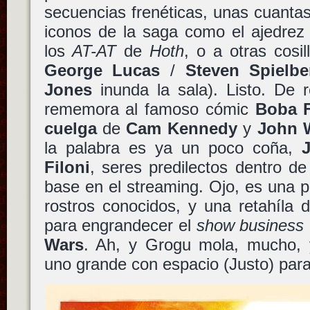
secuencias frenéticas, unas cuanta
iconos de la saga como el ajedrez
los
AT-AT
de
Hoth
, o a otras cosil
George Lucas
/
Steven Spielbe
Jones
inunda la sala). Listo. De r
rememora al famoso cómic
Boba F
cuelga
de
Cam Kennedy
y
John 
la palabra es ya un poco coña,
Filoni
, seres predilectos dentro d
base en el streaming. Ojo, es una pe
rostros conocidos, y una retahíla 
para engrandecer el
show business
Wars
. Ah, y Grogu mola, mucho,
uno grande con espacio (Justo) para