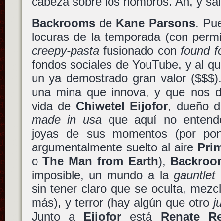
cabeza sobre los hombros. Ah, y sa
Backrooms
de
Kane Parsons
. Pu
locuras de la temporada (con per
creepy-pasta
fusionado con
found f
fondos sociales de YouTube, y al q
un ya demostrado gran valor ($$$)
una mina que innova, y que nos de
vida de
Chiwetel Eijofor
, dueño d
made in usa
que aquí no entende
joyas de sus momentos (por pone
argumentalmente suelto al aire
Pri
o
The Man from Earth
),
Backroo
imposible, un mundo a la
gauntlet
a
sin tener claro que se oculta, mezcl
más), y terror (hay algún que otro
j
Junto a
Ejiofor
está
Renate Re