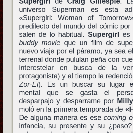
Supergirl
de
Craig Gillespie
. L
universo Superman es esta ad
«Supergirl: Woman of Tomorro
predilecto del mundo del cómic por 
salen de lo habitual.
Supergirl
es 
buddy movie
que un film de super
nuevo viaje por el páramo, ya sea el
terrenal donde pululan peña con cuer
interestelar en busca de la v
protagonista) y al tiempo la redenci
Zor-El
). Es un buscar su lugar e
mental que se gasta el perso
desparpajo y desparrame por
Mill
moló en la primera temporada de
«H
De alguna manera es ese
coming o
infancia, su presente y su ¿paso?