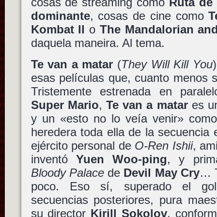
cosas de streaming como
Ruta de
dominante
, cosas de cine como
T
Kombat II
o
The Mandalorian an
daquela maneira. Al tema.
Te van a matar
(
They Will Kill You
esas películas que, cuanto menos s
Tristemente estrenada en parale
Super Mario
,
Te van a matar
es un
y un «esto no lo veía venir» como
heredera toda ella de la secuencia
ejército personal de
O-Ren Ishii
, am
inventó
Yuen Woo-ping
, y pri
Bloody Palace
de
Devil May Cry
… T
poco. Eso sí, superado el gol
secuencias posteriores, pura maes
su director
Kirill Sokolov
, confor