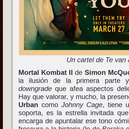
Un cartel de Te van
Mortal Kombat II
de
Simon McQu
la ilusión de la primera parte 
downgrade
que afea aspectos delic
Hay que valorar, y mucho, la presen
Urban
como
Johnny Cage
, tiene 
soporta, es la estrella invitada qu
encarga de apuntalar ese tono cómi
frescura a la historia (lo de
Baraka
e