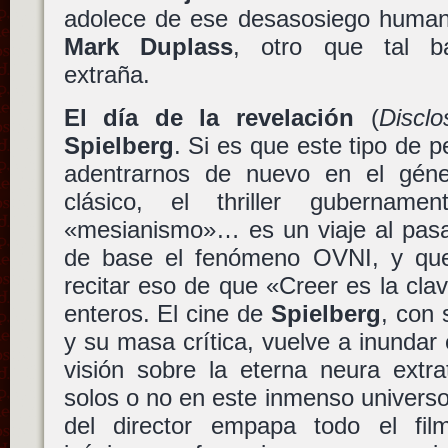
adolece de ese desasosiego human
Mark Duplass
, otro que tal ba
extraña.
El día de la revelación
(
Discl
Spielberg
. Si es que este tipo de 
adentrarnos de nuevo en el géne
clásico, el thriller gubernamen
«mesianismo»… es un viaje al pas
de base el fenómeno OVNI, y que 
recitar eso de que «Creer es la cla
enteros. El cine de
Spielberg
, con 
y su masa crítica, vuelve a inundar 
visión sobre la eterna neura extra
solos o no en este inmenso universo.
del director empapa todo el fi