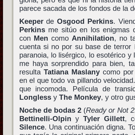
parece sacada de los fondos de la d
Keeper
de
Osgood Perkins
. Vie
Perkins
me sitúo en los enigmas
con
Men
como
Annihilation
, no t
cuenta si no por su base de terror 
paranoia, lo lisérgico, lo esotérico y 
me haya sorprendido para bien, ta
resulta
Tatiana Maslany
como por e
en el que todo va pillando velocidad
que incomoda. Película de trans
Longless
y
The Monkey
, y otro g
Noche de bodas 2
(
Ready or Not 2
Bettinelli-Olpin
y
Tyler Gillett
, 
Silence
. Una continuación digna. To