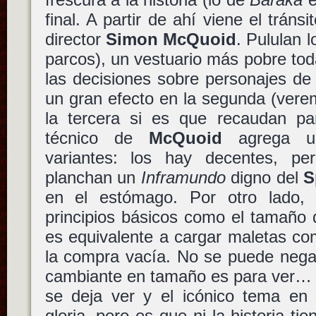
final. A partir de ahí viene el tráns
director
Simon McQuoid
. Pululan 
parcos), un vestuario más pobre toda
las decisiones sobre personajes de 
un gran efecto en la segunda (ver
la tercera si es que recaudan par
técnico de
McQuoid
agrega un
variantes: los hay decentes, pe
planchan un
Inframundo
digno del
S
en el estómago. Por otro lado, 
principios básicos como el tamaño 
es equivalente a cargar maletas co
la compra vacía. No se puede nega
cambiante en tamaño es para ver… y n
se deja ver y el icónico tema en l
gloria, pero es que ni la historia ti