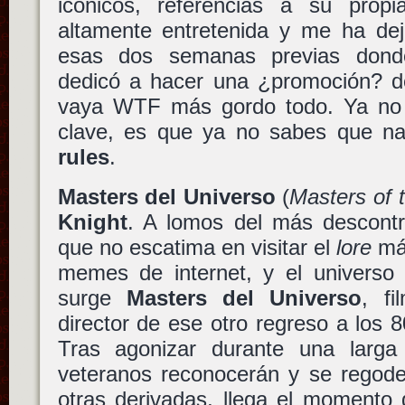
icónicos, referencias a su propia
altamente entretenida y me ha dej
esas dos semanas previas do
dedicó a hacer una ¿promoción? d
vaya WTF más gordo todo. Ya no 
clave, es que ya no sabes que na
rules
.
Masters del Universo
(
Masters of 
Knight
. A lomos del más descont
que no escatima en visitar el
lore
más
memes de internet, y el universo 
surge
Masters del Universo
, f
director de ese otro regreso a los 
Tras agonizar durante una larg
veteranos reconocerán y se regode
otras derivadas, llega el momento 