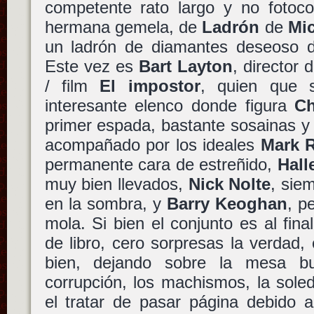
competente rato largo y no fotoco
hermana gemela, de
Ladrón
de
Mi
un ladrón de diamantes deseoso d
Este vez es
Bart Layton
, director
/ film
El impostor
, quien que
interesante elenco donde figura
Ch
primer espada, bastante sosainas y 
acompañado por los ideales
Mark R
permanente cara de estreñido,
Hall
muy bien llevados,
Nick Nolte
, sie
en la sombra, y
Barry Keoghan
, p
mola. Si bien el conjunto es al fina
de libro, cero sorpresas la verdad
bien, dejando sobre la mesa b
corrupción, los machismos, la sole
el tratar de pasar página debido a