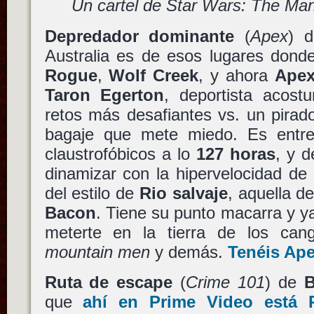
Un cartel de Star Wars: The Ma
Depredador dominante
(
Apex
) 
Australia es de esos lugares dond
Rogue
,
Wolf Creek
, y ahora
Ape
Taron Egerton
, deportista acost
retos más desafiantes vs. un pirad
bagaje que mete miedo. Es entrete
claustrofóbicos a lo
127 horas
, y 
dinamizar con la hipervelocidad de
del estilo de
Rio salvaje
, aquella d
Bacon
. Tiene su punto macarra y y
meterte en la tierra de los can
mountain men
y demás.
Tenéis
Ap
Ruta de escape
(
Crime 101
) de
B
que
ahí en Prime Video está