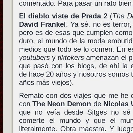
comentado. Para pasar un rato bien 
El diablo viste de Prada 2
(
The D
David Frankel
. Ya sé, no es terror,
pero es de esas que cumplen como 
duro, el mundo de la moda embutida
medios que todo se lo comen. En e
youtubers
y
tiktokers
amenazan el pe
que pasó con los blogs, de ahí la 
de hace 20 años y nosotros somos 
años más viejos).
Remato con dos viajes que me he d
con
The Neon Demon
de
Nicolas 
que no veía desde Sitges no sé 
comerte el mundo y que el mun
literalmente. Obra maestra. Y lu