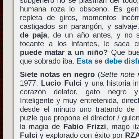
subgénero no se plasman del todo,
humana roza lo obsceno. Es genial
repleta de giros, momentos incó
castigados sin parangón, y salvaj
de paja
, de un año antes, y no s
tocante a los infantes, le saca
puede matar a un niño?
Que bu
que sobrado iba.
Esta se debe disf
Siete notas en negro
(
Sette note 
1977.
Lucio Fulci
y una historia i
corazón delator, gato negro y 
Inteligente y muy entretenida, direc
desde el minuto uno tratando de e
puzle que propone el director / guio
la magia de
Fabio Frizzi
, mago it
Fulci
y explorado con éxito por
RZ