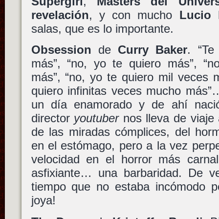
Supergirl
,
Masters del Univer
revelación
, y con mucho
Lucio 
salas, que es lo importante.
Obsession
de
Curry Baker
. “Te
más”, “no, yo te quiero más”, “n
más”, “no, yo te quiero mil veces 
quiero infinitas veces mucho más
un día enamorado y de ahí nac
director
youtuber
nos lleva de viaje 
de las miradas cómplices, del hor
en el estómago, pero a la vez perp
velocidad en el horror más carnal
asfixiante… una barbaridad. De v
tiempo que no estaba incómodo p
joya!