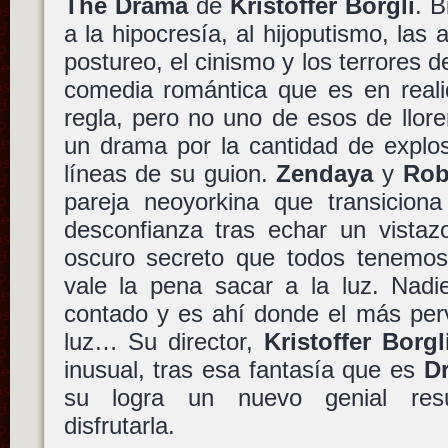
The Drama
de
Kristoffer Borgli
. 
a la hipocresía, al hijoputismo, las 
postureo, el cinismo y los terrores d
comedia romántica que es en real
regla, pero no uno de esos de llore
un drama por la cantidad de explos
líneas de su guion.
Zendaya
y
Rob
pareja neoyorkina que transicion
desconfianza tras echar un vistaz
oscuro secreto que todos tenemos
vale la pena sacar a la luz. Nadi
contado y es ahí donde el más perv
luz… Su director,
Kristoffer Borgl
inusual, tras esa fantasía que es
D
su logra un nuevo genial resu
disfrutarla.