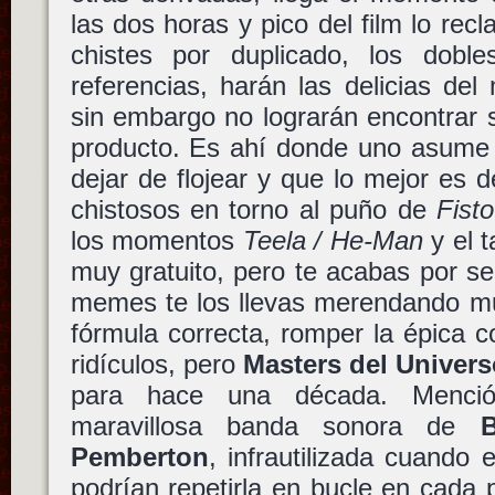
las dos horas y pico del film lo rec
chistes por duplicado, los dobl
referencias, harán las delicias de
sin embargo no lograrán encontrar su
producto. Es ahí donde uno asume q
dejar de flojear y que lo mejor es d
chistosos en torno al puño de
Fisto
los momentos
Teela / He-Man
y el t
muy gratuito, pero te acabas por s
memes te los llevas merendando mu
fórmula correcta, romper la épica 
ridículos, pero
Masters del Univer
para hace una década. Menció
maravillosa banda sonora de
Pemberton
, infrautilizada cuando 
podrían repetirla en bucle en cada p