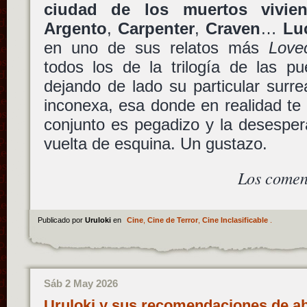
ciudad de los muertos vivien
Argento
,
Carpenter
,
Craven
…
Lu
en uno de sus relatos más
Lovec
todos los de la trilogía de las pu
dejando de lado su particular surr
inconexa, esa donde en realidad te 
conjunto es pegadizo y la desesper
vuelta de esquina. Un gustazo.
Los comen
Publicado por
Uruloki
en
Cine
,
Cine de Terror
,
Cine Inclasificable
.
Sáb 2 May 2026
Uruloki y sus recomendaciones de abr