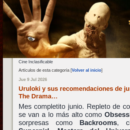
Cine Inclasificable
Artículos de esta categoría [
Volver al inicio
]
Jue 9 Jul 2026
Uruloki y sus recomendaciones de ju
The Drama…
Mes completito junio. Repleto de c
se van a lo más alto como
Obsess
sorpresas como
Backrooms
, c