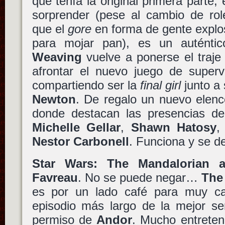
que tenía la original primera parte,
sorprender (pese al cambio de rol
que el
gore
en forma de gente explo
para mojar pan), es un auténtic
Weaving
vuelve a ponerse el traje 
afrontar el nuevo juego de supervi
compartiendo ser la
final girl
junto a
Newton
. De regalo un nuevo elenc
donde destacan las presencias d
Michelle Gellar
,
Shawn Hatosy
Nestor Carbonell
. Funciona y se de
Star Wars: The Mandalorian 
Favreau
. No se puede negar…
The
es por un lado café para muy caf
episodio más largo de la mejor s
permiso de
Andor
. Mucho entreten