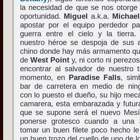
la necesidad de que se nos otorge
oportunidad.
Miguel
a.k.a.
Michael
apostar por el equipo perdedor pa
guerra entre el cielo y la tierra
nuestro héroe se despoja de sus a
chino donde hay más armamento que
de
West Point
y, ni corto ni perezo
encontrar al salvador de nuestro
momento, en
Paradise Falls
, sim
bar de carretera en medio de ning
con lo puesto el dueño, su hijo mecá
camarera, esta embarazada y futur
que se supone será el nuevo Mes
ponerse grotesco cuando a una a
tomar un buen filete poco hecho le
un buen trozo del cuello de uno de l