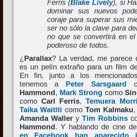
Ferris (
Blake Lively
), si H
dominar sus nuevos pode
coraje para superar sus mie
ser no sólo la clave para de
no que se convertirá en e
poderoso de todos.
¿
Parallax
? La verdad, me parece q
es un pelín extraño para un film d
En fin, junto a los mencionad
tenemos a
Peter Sarsgaard
c
Hammond
,
Mark Strong
como
Sin
como
Carl Ferris
,
Temuera Morr
Taika Waititi
como
Tom Kalmaku
Amanda Waller
y
Tim Robbins
co
Hammond
. Y hablando de cine d
en Facebook han aparecido 