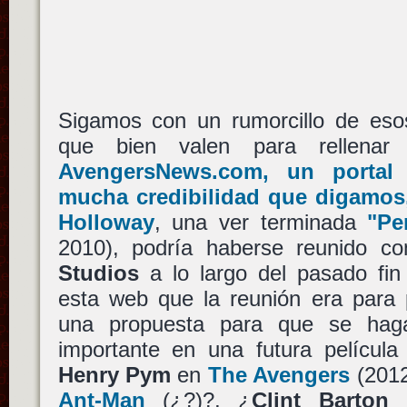
Sigamos con un rumorcillo de eso
que bien valen para rellenar
AvengersNews.com, un porta
mucha credibilidad que digamos,
Holloway
, una ver terminada
"Pe
2010), podría haberse reunido c
Studios
a lo largo del pasado fi
esta web que la reunión era para 
una propuesta para que se hag
importante en una futura películ
Henry Pym
en
The Avengers
(2012
Ant-Man
(¿?)?, ¿
Clint Barton
p