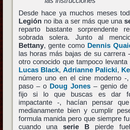
las instrucciones
Desde hace ya muchos meses todo
Legión
no iba a ser más que una
s
reparto bastante sorprendente r
sobrada solera. Junto al menci
Bettany
, gente como
Dennis Quai
las horas más bajas de su carrera 
otro conocido que tampoco levanta
Lucas Black
,
Adrianne Palicki
,
Ke
número uno en el cine moderno -
paso – o
Doug Jones
– genio de 
fijo si lo que buscas es dar 
impactante -, hacían pensar que
medianamente bien y cumplir pes
formula manida pero que siempre fu
cuando una
serie B
pierde fuel