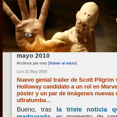
mayo 2010
Archivos por mes [
Volver al inicio
]
Lun 31 May 2010
Nuevo genial trailer de Scott Pilgrim
Holloway candidato a un rol en Marvel
póster y un par de imágenes nuevas d
ultratumba…
Bueno, tras
la triste noticia 
madrugada
, es momento de segu