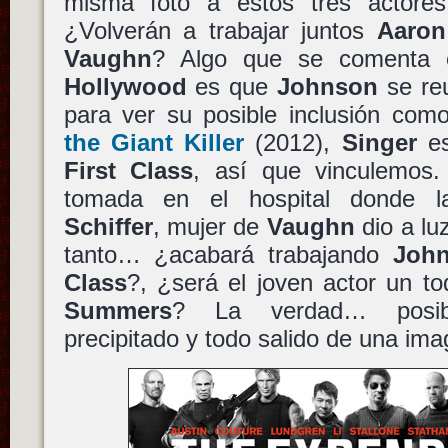
misma foto a estos tres actores
¿Volverán a trabajar juntos
Aaron
Vaughn
? Algo que se comenta e
Hollywood
es que
Johnson
se re
para ver su posible inclusión com
the Giant Killer
(2012),
Singer
es
First Class
, así que vinculemos.
tomada en el hospital donde 
Schiffer
, mujer de
Vaughn
dio a luz
tanto… ¿acabará trabajando
Joh
Class
?, ¿será el joven actor un 
Summers
? La verdad… posib
precipitado y todo salido de una ima