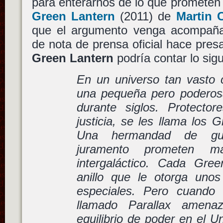
para enterarnos de lo que prometen e
Green Lantern
(2011) de
Martin 
que el argumento venga acompaña
de nota de prensa oficial hace pres
Green Lantern
podría contar lo sigu
En un universo tan vasto 
una pequeña pero poderosa
durante siglos. Protecto
justicia, se les llama los 
Una hermandad de gue
juramento prometen m
intergaláctico. Cada Gre
anillo que le otorga uno
especiales. Pero cuando
llamado Parallax amenaz
equilibrio de poder en el U