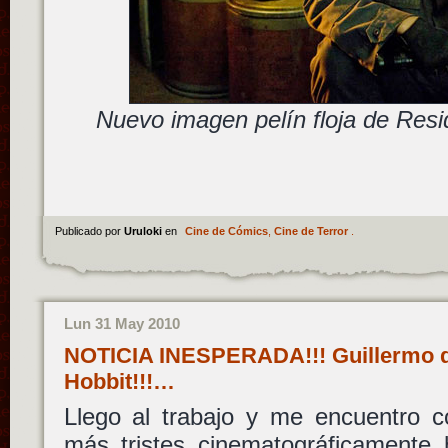
Nuevo imagen pelín floja de Resid
Publicado por
Uruloki
en
Cine de Cómics
,
Cine de Terror
.
Lun 31 May 2010
NOTICIA INESPERADA!!! Guillermo d
Hobbit!!!…
Llego al trabajo y me encuentro c
más tristes cinematográficamente 