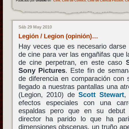
Publicado por
Uruloki
en
Cine
,
Cine de Cómics
,
Cine de Ciencia Ficción
,
Ci
Sáb 29 May 2010
Legión / Legion (opinión)…
Hay veces que es necesario darse 
de cine para ver las engañifas que 
de cine perpetran, en este caso
Sony Pictures
. Este fin de seman
de diferencia en comparación con 
llegado a nuestras pantallas una at
(Legion, 2010) de
Scott Stewart
,
efectos especiales con una carr
espaldas pero que en su debut 
director ha parido lo que ha pa
dimensiones obscenas, un truño ape