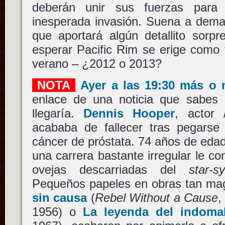
deberán unir sus fuerzas para
inesperada invasión. Suena a dema
que aportará algún detallito sorp
esperar Pacific Rim se erige como 
verano – ¿2012 o 2013?
NOTA
Ayer a las 19:30 más o
enlace de una noticia que sabes
llegaría.
Dennis Hooper
, actor 
acababa de fallecer tras pegarse 
cáncer de próstata. 74 años de edad,
una carrera bastante irregular le co
ovejas descarriadas del
star-s
Pequeños papeles en obras tan ma
sin causa
(
Rebel Without a Cause
,
1956) o
La leyenda del indoma