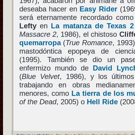
1967), acabaron por animarle a of
deseaba hacer en
Easy Rider
(1969
será eternamente recordado como
Lefty
en
La matanza de Texas 2
Massacre 2
, 1986), el chistoso
Clif
quemarropa
(
True Romance
, 1993)
mastodóntica epopeya de cienci
(1995). También se dio un pas
enfermizo mundo de
David Lync
(
Blue Velvet
, 1986), y los último
trabajando en obras medianame
menores, como
La tierra de los m
of the Dead
, 2005) o
Hell Ride
(200