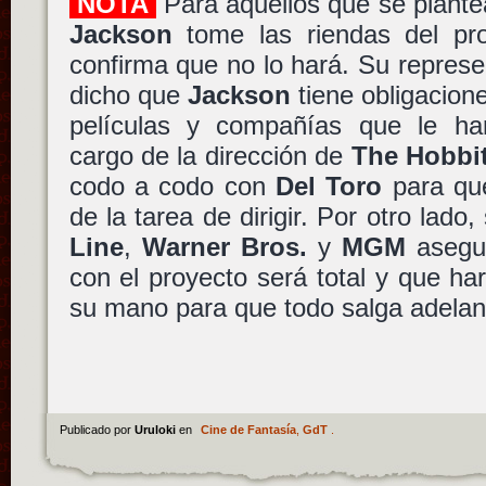
NOTA
Para aquellos que se plante
Jackson
tome las riendas del pr
confirma que no lo hará. Su repres
dicho que
Jackson
tiene obligacion
películas y compañías que le ha
cargo de la dirección de
The Hobbi
codo a codo con
Del Toro
para que
de la tarea de dirigir. Por otro lad
Line
,
Warner Bros.
y
MGM
asegur
con el proyecto será total y que ha
su mano para que todo salga adelan
Publicado por
Uruloki
en
Cine de Fantasía
,
GdT
.