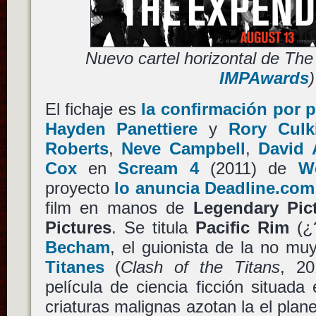
Nuevo cartel horizontal de Th
IMPAwards
)
El fichaje es
la confirmación por p
Hayden Panettiere
y
Rory Culk
Roberts
,
Neve Campbell
,
David 
Cox
en
Scream 4
(2011) de
W
proyecto
lo anuncia Deadline.com
film en manos de
Legendary Pic
Pictures
. Se titula
Pacific Rim
(¿?
Becham
, el guionista de la no m
Titanes
(
Clash of the Titans
, 20
película de ciencia ficción situad
criaturas malignas azotan la el plan