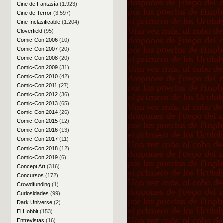
Cine de Fantasía
(1.923)
Cine de Terror
(3.597)
Cine Inclasificable
(1.204)
Cloverfield
(95)
Comic-Con 2006
(10)
Comic-Con 2007
(20)
Comic-Con 2008
(20)
Comic-Con 2009
(31)
Comic-Con 2010
(42)
Comic-Con 2011
(27)
Comic-Con 2012
(36)
Comic-Con 2013
(65)
Comic-Con 2014
(26)
Comic-Con 2015
(12)
Comic-Con 2016
(13)
Comic-Con 2017
(11)
Comic-Con 2018
(12)
Comic-Con 2019
(6)
Concept Art
(316)
Concursos
(172)
Crowdfunding
(1)
Curiosidades
(99)
Dark Universe
(2)
El Hobbit
(153)
Entrevistas
(16)