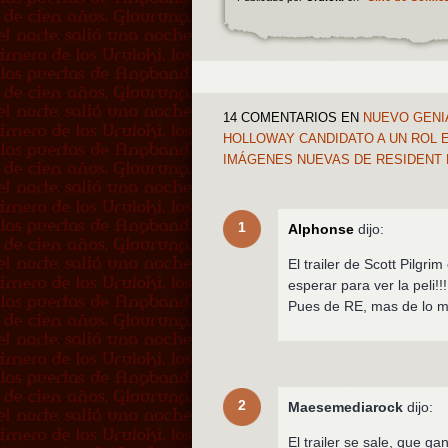
14 COMENTARIOS
EN
NUEVO GENIA
HOLLOWAY CANDIDATO A UN ROL E
IMÁGENES NUEVAS DE RESIDENT 
1
Alphonse
dijo:
El trailer de Scott Pilgr
esperar para ver la peli!!!
Pues de RE, mas de lo m
2
Maesemediarock
dijo:
El trailer se sale, que ga