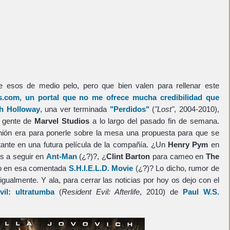
 esos de medio pelo, pero que bien valen para rellenar este
.com, un portal que no me ofrece mucha credibilidad que
h Holloway
, una ver terminada
"Perdidos"
(
"Lost"
, 2004-2010),
a gente de
Marvel Studios
a lo largo del pasado fin de semana.
nión era para ponerle sobre la mesa una propuesta para que se
ante en una futura película de la compañía. ¿Un
Henry Pym
en
s a seguir en
Ant-Man
(¿?)?, ¿
Clint Barton
para cameo en
The
o en esa comentada
S.H.I.E.L.D. Movie
(¿?)? Lo dicho, rumor de
gualmente. Y ala, para cerrar las noticias por hoy os dejo con el
vil: ultratumba
(
Resident Evil: Afterlife
, 2010) de
Paul W.S.