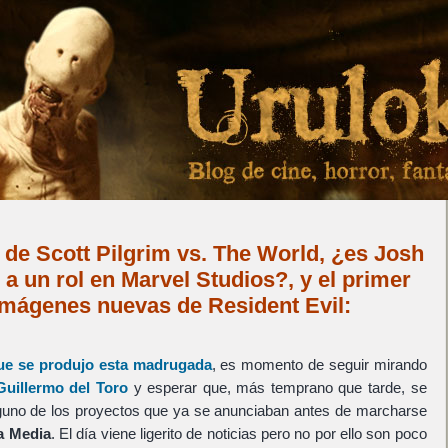
r de Scott Pilgrim vs. The World, ¿es Josh
a un rol en Marvel Studios?, y el primer
imágenes nuevas de Resident Evil:
 que se produjo esta madrugada
, es momento de seguir mirando
Guillermo del Toro
y esperar que, más temprano que tarde, se
guno de los proyectos que ya se anunciaban antes de marcharse
a Media
. El día viene ligerito de noticias pero no por ello son poco