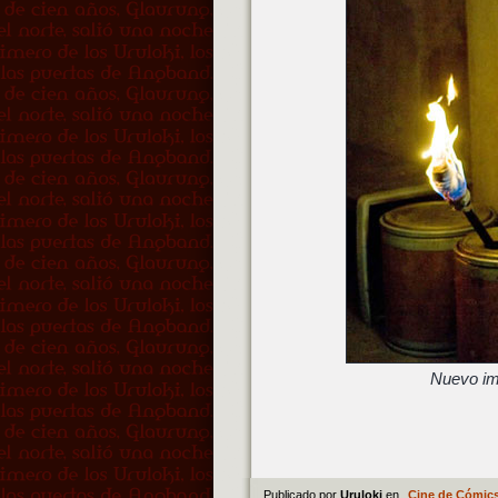
Nuevo ima
Publicado por
Uruloki
en
Cine de Cómic