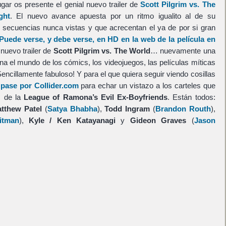
ugar os presente el genial nuevo trailer de
Scott Pilgrim vs. The
ght
. El nuevo avance apuesta por un ritmo igualito al de su
secuencias nunca vistas y que acrecentan el ya de por si gran
Puede verse, y debe verse, en HD en la web de la película en
 nuevo trailer de
Scott Pilgrim vs. The World
… nuevamente una
ona el mundo de los cómics, los videojuegos, las películas míticas
Sencillamente fabuloso! Y para el que quiera seguir viendo cosillas
 pase por Collider.com
para echar un vistazo a los carteles que
s de la
League of Ramona’s Evil Ex-Boyfriends
. Están todos:
tthew Patel
(
Satya Bhabha
),
Todd Ingram
(
Brandon Routh
),
itman
),
Kyle / Ken Katayanagi
y
Gideon Graves
(
Jason