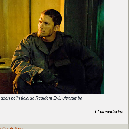
gen pelín floja de Resident Evil: ultratumba
14 comentarios
s
,
Cine de Terror
.