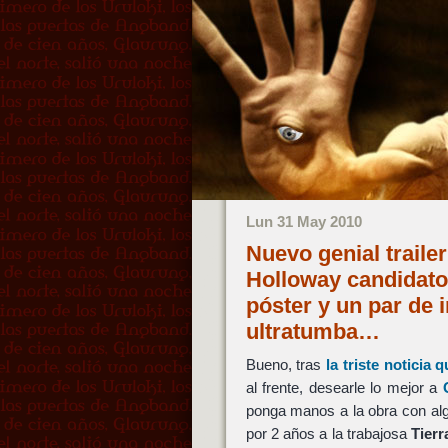
Lun 31 May 2010
Nuevo genial traile
Holloway candidato 
póster y un par de 
ultratumba…
Bueno, tras
la triste noticia
al frente, desearle lo mejor a
ponga manos a la obra con al
por 2 años a la trabajosa
Tierr