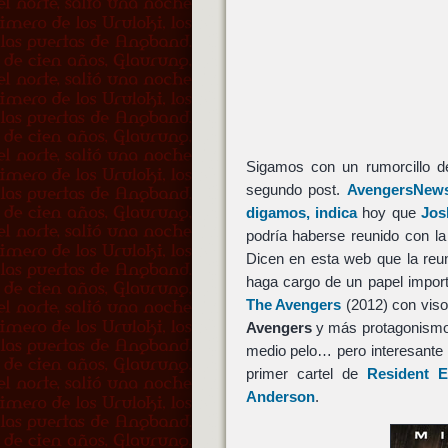
Sigamos con un rumorcillo de
segundo post.
AvengersNews
digamos, indica
hoy que
Jos
podría haberse reunido con l
Dicen en esta web que la reu
haga cargo de un papel import
The Avengers
(2012) con viso
Avengers
y más protagonism
medio pelo… pero interesante i
primer cartel de
Resident E
Anderson
.