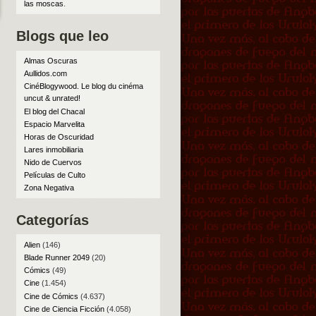
las moscas
.
Blogs que leo
Almas Oscuras
Aullidos.com
CinéBlogywood. Le blog du cinéma
uncut & unrated!
El blog del Chacal
Espacio Marvelita
Horas de Oscuridad
Lares inmobiliaria
Nido de Cuervos
Películas de Culto
Zona Negativa
Categorías
Alien
(146)
Blade Runner 2049
(20)
Cómics
(49)
Cine
(1.454)
Cine de Cómics
(4.637)
Cine de Ciencia Ficción
(4.058)