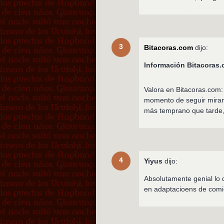
3
Bitacoras.com
dijo:
Información Bitacora
Valora en Bitacoras.com: 
momento de seguir mirand
más temprano que tarde,
4
Yiyus
dijo:
Absolutamente genial lo d
en adaptacioens de comic