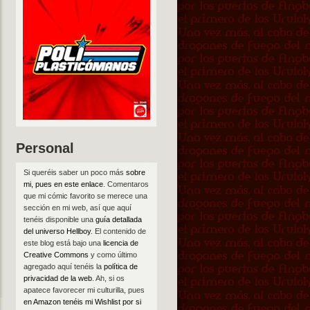
Personal
Si queréis saber un poco más
sobre
mi, pues en este enlace
. Comentaros
que mi cómic favorito se merece una
sección en mi web, así que aquí
tenéis disponible una
guía detallada
del universo Hellboy
. El contenido de
este blog está bajo una
licencia de
Creative Commons
y como último
agregado aquí tenéis la
política de
privacidad de la web
. Ah, si os
apatece favorecer mi culturilla, pues
en Amazon tenéis mi Wishlist por si