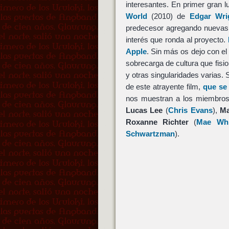
interesantes. En primer gran l
World
(2010) de
Edgar Wri
predecesor agregando nuevas 
interés que ronda al proyecto.
Apple
. Sin más os dejo con el
sobrecarga de cultura que fisi
y otras singularidades varias. 
de este atrayente film,
que se
nos muestran a los miembro
Lucas Lee
(
Chris Evans
),
Ma
Roxanne Richter
(
Mae Wh
Schwartzman
).