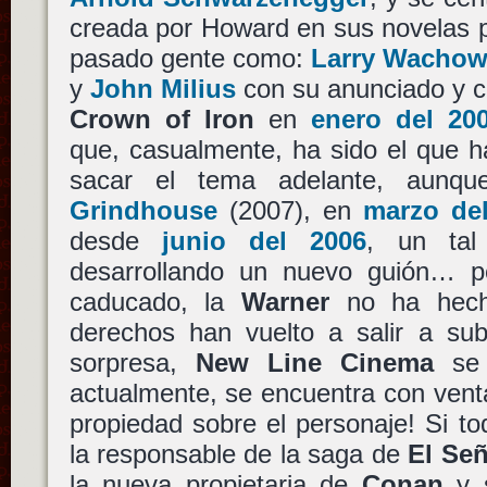
creada por Howard en sus novelas p
pasado gente como:
Larry Wachow
y
John Milius
con su anunciado y 
Crown of Iron
en
enero del 20
que, casualmente, ha sido el que 
sacar el tema adelante, aunque
Grindhouse
(2007), en
marzo de
desde
junio del 2006
, un ta
desarrollando un nuevo guión… p
caducado, la
Warner
no ha hecho
derechos han vuelto a salir a sub
sorpresa,
New Line Cinema
se 
actualmente, se encuentra con vent
propiedad sobre el personaje! Si to
la responsable de la saga de
El Señ
la nueva propietaria de
Conan
y s