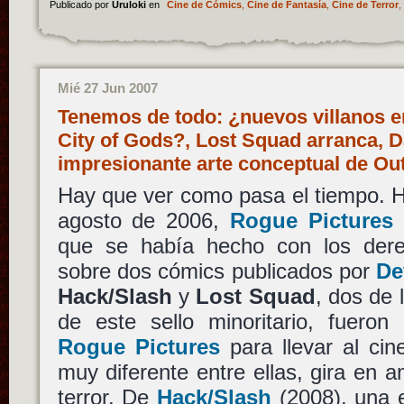
Publicado por
Uruloki
en
Cine de Cómics
,
Cine de Fantasía
,
Cine de Terror
,
Mié 27 Jun 2007
Tenemos de todo: ¿nuevos villanos e
City of Gods?, Lost Squad arranca, D
impresionante arte conceptual de O
Hay que ver como pasa el tiempo. H
agosto de 2006,
Rogue Pictures 
que se había hecho con los dere
sobre dos cómics publicados por
De
Hack/Slash
y
Lost Squad
, dos de
de este sello minoritario, fueron
Rogue Pictures
para llevar al cin
muy diferente entre ellas, gira en 
terror. De
Hack/Slash
(2008), una e