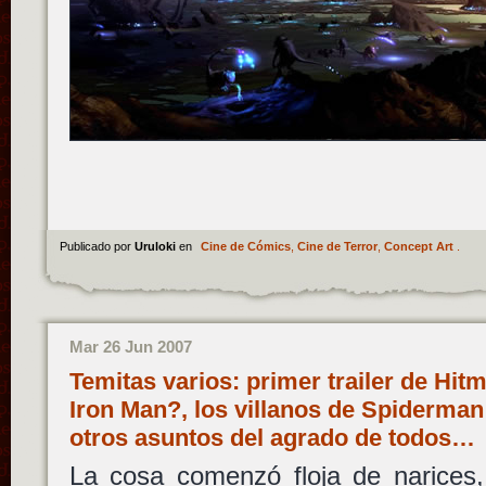
Publicado por
Uruloki
en
Cine de Cómics
,
Cine de Terror
,
Concept Art
.
Mar 26 Jun 2007
Temitas varios: primer trailer de Hit
Iron Man?, los villanos de Spiderma
otros asuntos del agrado de todos…
La cosa comenzó floja de narices,