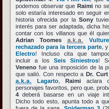
podemos observar que
Raimi
no se
solo estaría interesado en seguir en
historia ofrecida por la
Sony
tuvier
interés para ser adaptada, dicha hi
contar con los villanos que él quier
Adrian Toomes
a.k.a.
Vulture
rechazado para la tercera parte
, 
Electro
! Incluso cita que tampo
incluir a los
Seis Siniestros
! S
Veneno
fue una imposición de la pr
que salió. Con respecto a
Dr. Cur
a.k.a.
Lagarto
,
Raimi
aclara 
personajes favoritos, pero que, pro
4
deberá basarse en un viaje inte
Dicho todo esto, apunta todo a q
fuera de la saga,
Spiderman 3
(20