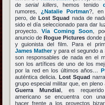
de
serial killers
, hemos tenido
rumores,
¿Natalie Portman
?, en
pero, de
Lost Squad
nada de nada
sido el día seleccionado para dar l
proyecto.
Vía Coming Soon
, po
anuncio de
Rogue Pictures
donde p
y guionista del film. Para el pr
James Mather
y para el segundo a
son responsables de nada en el mu
son los artífices de uno de los me
por la red en los últimos años…
P
auténtica delicia.
Lost Squad
narra
grupo especial militar que, en plen
Guerra Mundial
, es requerido
americano se encuentra con una
hacer frente a los proyectos biza