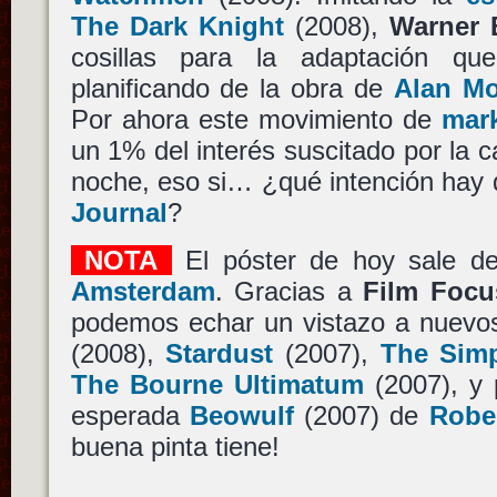
The Dark Knight
(2008),
Warner 
cosillas para la adaptación q
planificando de la obra de
Alan M
Por ahora este movimiento de
mark
un 1% del interés suscitado por la 
noche, eso si… ¿qué intención hay
Journal
?
NOTA
El póster de hoy sale 
Amsterdam
. Gracias a
Film Focu
podemos echar un vistazo a nuevo
(2008),
Stardust
(2007),
The Sim
The Bourne Ultimatum
(2007), y 
esperada
Beowulf
(2007) de
Robe
buena pinta tiene!