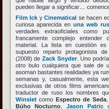
que hablar largo y tendido debid
pueden llegar a significar… comenc
Film Ick
y
Cinematical
se hacen ec
curiosa aparecida en
una web ru
verdades extraoficiales como
francamente complejo entender
material. La lista en cuestión es
supuesto reparto protagonista d
(2008) de
Zack Snyder
. Uno podría
otro bulo cualquiera que sale de u
asoman bastantes realidades ya rum
semanas y, casualmente, esta we
exclusivas de otros films america
traductor de ruso los nombres q
Winslet
como
Espectro de Seda
Búho Nocturno
,
Jason Patric
c