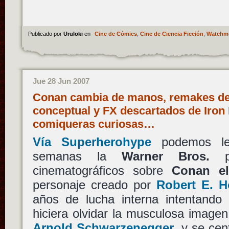
Publicado por
Uruloki
en
Cine de Cómics
,
Cine de Ciencia Ficción
,
Watchm
Jue 28 Jun 2007
Conan cambia de manos, remakes del
conceptual y FX descartados de Iron 
comiqueras curiosas…
Vía Superherohype
podemos le
semanas la
Warner Bros.
pe
cinematográficos sobre
Conan el
personaje creado por
Robert E. 
años de lucha interna intentand
hiciera olvidar la musculosa imagen
Arnold Schwarzenegger
, y se cen