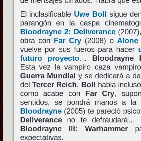
de mensajes cifrados. Habrá que es
El inclasificable
Uwe Boll
sigue dem
parangón en la caspa cinematográ
Bloodrayne 2: Deliverance
(2007)
obra con
Far Cry
(2008) o
Alone 
vuelve por sus fueros para hacer
futuro proyecto
…
Bloodrayne 
Esta vez la vampiro caza vampiro
Guerra Mundial
y se dedicará a dar
del
Tercer Reich
.
Boll
habla incluso
como acabe con
Far Cry
, supo
sentidos, se pondrá manos a la o
Bloodrayne
(2005) te pareció psico
Deliverance
no te defraudará… y
Bloodrayne III: Warhammer
par
expectativas.