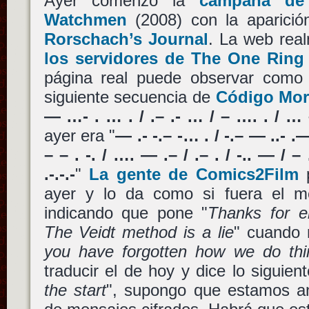
Ayer comenzó la
campaña de 
Watchmen
(2008) con la aparici
Rorschach’s Journal
. La web rea
los servidores de The One Ring
página real puede observar como e
siguiente secuencia de
Código Mor
— …- . … . / .– .- … / – …. . / … – .
ayer era "
— .- -.– -… . / -.– — ..- .—
– – . -. / …. — .– / .– . / -.. — / – …
.-.-.-
"
La gente de Comics2Film
p
ayer y lo da como si fuera el m
indicando que pone "
Thanks for em
The Veidt method is a lie
" cuando 
you have forgotten how we do thi
traducir el de hoy y dice lo siguient
the start
", supongo que estamos an