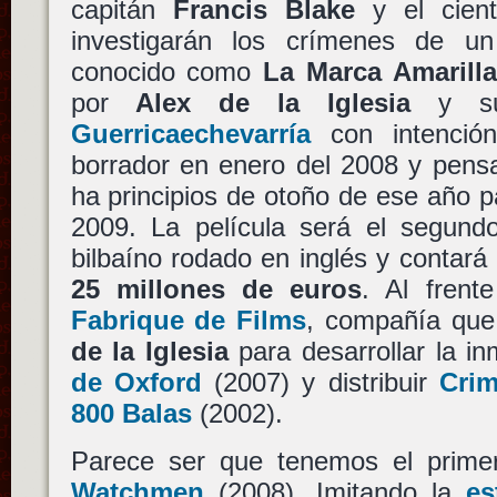
capitán
Francis Blake
y el cient
investigarán los crímenes de un
conocido como
La Marca Amarill
por
Alex de la Iglesia
y su
Guerricaechevarría
con intención
borrador en enero del 2008 y pens
ha principios de otoño de ese año p
2009. La película será el segundo
bilbaíno rodado en inglés y contar
25 millones de euros
. Al frent
Fabrique de Films
, compañía que 
de la Iglesia
para desarrollar la i
de Oxford
(2007) y distribuir
Crim
800 Balas
(2002).
Parece ser que tenemos el primer s
Watchmen
(2008). Imitando la
es