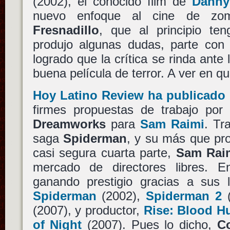
(2002), el conocido film de
Danny
nuevo enfoque al cine de zom
Fresnadillo
, que al principio t
produjo algunas dudas, parte co
logrado que la crítica se rinda ante
buena película de terror. A ver en q
Hoy Latino Review ha publicado
firmes propuestas de trabajo po
Dreamworks
para
Sam Raimi
. Tr
saga
Spiderman
, y su más que pr
casi segura cuarta parte,
Sam Rai
mercado de directores libres. 
ganando prestigio gracias a sus l
Spiderman
(2002),
Spiderman 2
(
(2007), y productor,
Rise: Blood H
of Night
(2007). Pues lo dicho,
C