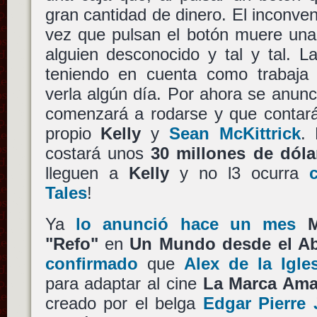
gran cantidad de dinero. El inconve
vez que pulsan el botón muere una
alguien desconocido y tal y tal. 
teniendo en cuenta como trabaj
verla algún día. Por ahora se anunc
comenzará a rodarse y que contará
propio
Kelly
y
Sean McKittrick
. 
costará unos
30 millones de dóla
lleguen a
Kelly
y no l3 ocurra
Tales
!
Ya
lo anunció hace un mes
"Refo"
en
Un Mundo desde el A
confirmado
que
Alex de la Igle
para adaptar al cine
La Marca Amar
creado por el belga
Edgar Pierre