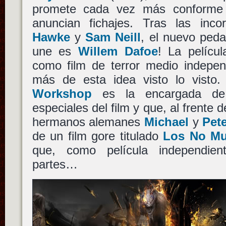
promete cada vez más conforme
anuncian fichajes. Tras las inc
Hawke
y
Sam Neill
, el nuevo peda
une es
Willem Dafoe
! La pelícu
como film de terror medio indepen
más de esta idea visto lo vist
Workshop
es la encargada de r
especiales del film y que, al frente d
hermanos alemanes
Michael
y
Pete
de un film gore titulado
Los No Mu
que, como película independient
partes…