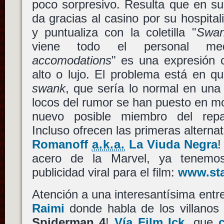
poco sorpresivo. Resulta que en su
da gracias al casino por su hospital
y puntualiza con la coletilla "
Swan
viene todo el personal m
accomodations
" es una expresión 
alto o lujo. El problema está en q
swank
, que sería lo normal en una 
locos del rumor se han puesto en m
nuevo posible miembro del re
Incluso ofrecen las primeras alterna
Romanoff
a.k.a.
La Viuda Negra
!
acero de la Marvel, ya tenemo
publicidad viral para el film:
www.sta
Atención a una interesantísima entr
Raimi
donde habla de los villanos 
Spiderman 4
!
Vía Film Ick
, que