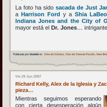
La foto ha sido
sacada de Just Ja
a
Harrison Ford
y a
Shia LaBeo
Indiana Jones and the City of 
mayor está el
Dr. Jones
… intrigante
Publicado por
Uruloki
en
Cine de Cómics
,
Cine de Ciencia Ficción
,
Uwe Bol
Vie 29 Jun 2007
Richard Kelly, Alex de la Iglesia y 
pieza…
Mientras seguimos esperando
con cierta desesperación algún