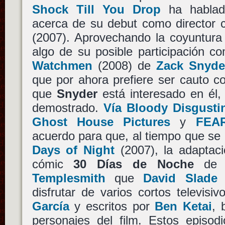
Shock Till You Drop
ha habla
acerca de su debut como director
(2007). Aprovechando la coyuntura 
algo de su posible participación 
Watchmen
(2008) de
Zack Snyde
que por ahora prefiere ser cauto c
que
Snyder
está interesado en él,
demostrado.
Vía Bloody Disgusti
Ghost House Pictures
y
FEAR
acuerdo para que, al tiempo que se 
Days of Night
(2007), la adaptaci
cómic
30 Días de Noche
d
Templesmith
que
David Slade
h
disfrutar de varios cortos televisiv
García
y escritos por
Ben Ketai
, 
personajes del film. Estos episod