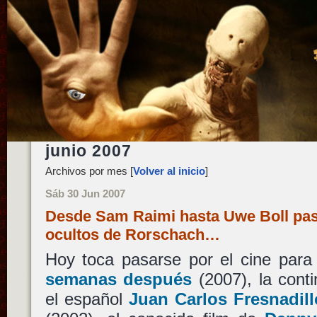
junio 2007
Archivos por mes [
Volver al inicio
]
Sáb 30 Jun 2007
Desde Sam Raimi hasta Uwe Boll pas
ocultos de Rorschach…
Hoy toca pasarse por el cine para
semanas después
(2007), la cont
el español
Juan Carlos Fresnadill