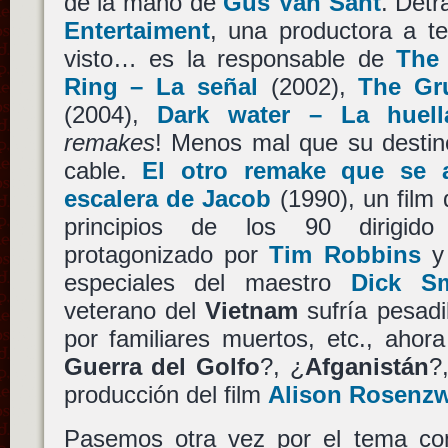
de la mano de
Gus Van Sant
. Detr
Entertaiment
, una productora a te
visto… es la responsable de
The 
Ring – La señal
(2002),
The Gr
(2004),
Dark water – La huell
remakes
! Menos mal que su destino
cable.
El otro remake que se 
escalera de Jacob
(1990), un film 
principios de los 90 dirigi
protagonizado por
Tim Robbins
y 
especiales del maestro
Dick Sm
veterano del
Vietnam
sufría pesadil
por familiares muertos, etc., aho
Guerra del Golfo
?, ¿
Afganistán
?
producción del film
Alison Rosenz
Pasemos otra vez por el tema c