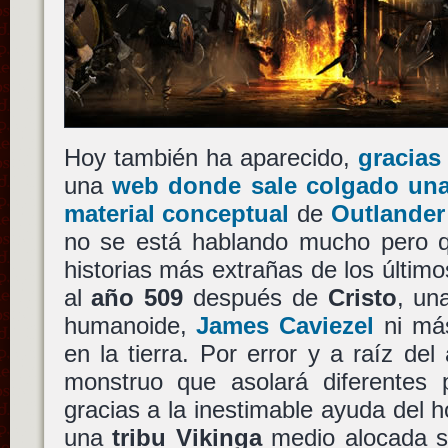
Hoy también ha aparecido,
gracias
una
web donde sale colgado una
material conceptual
de
Outlander
no se está hablando mucho pero q
historias más extrañas de los últi
al
año 509
después de
Cristo
, un
humanoide,
James Caviezel
ni más
en la tierra. Por error y a raíz del
monstruo que asolará diferentes p
gracias a la inestimable ayuda del 
una
tribu Vikinga
medio alocada se