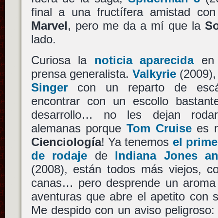
final a una fructífera amistad co
Marvel
, pero me da a mí que la
S
lado.
Curiosa la
noticia aparecida
en 
prensa generalista.
Valkyrie
(2009),
Singer
con un reparto de escá
encontrar con un escollo bastant
desarrollo… no les dejan roda
alemanas porque
Tom Cruise
es m
Cienciología
! Ya tenemos
el prime
de rodaje
de
Indiana Jones a
(2008), están todos más viejos, 
canas… pero desprende un aroma d
aventuras que abre el apetito con s
Me despido con un aviso peligroso: