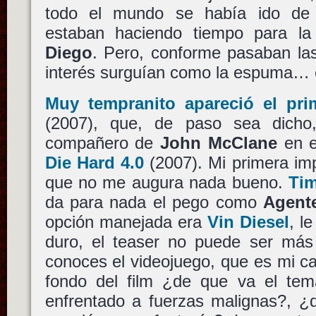
todo el mundo se había ido de 
estaban haciendo tiempo para l
Diego
. Pero, conforme pasaban las
interés surguían como la espuma… e
Muy tempranito apareció el prim
(2007), que, de paso sea dich
compañero de
John McClane
en e
Die Hard 4.0
(2007). Mi primera imp
que no me augura nada bueno.
Ti
da para nada el pego como
Agent
opción manejada era
Vin Diesel
, l
duro, el teaser no puede ser más 
conoces el videojuego, que es mi c
fondo del film ¿de que va el tem
enfrentado a fuerzas malignas?, ¿du