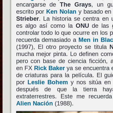
encargarse de
The Grays
, un gu
escrito por
Ken Nolan
y basado en
Strieber
. La historia se centra en
es algo así como la
ONU
de las g
controlar todo lo que ocurre en los 
recuerda demasiado a
Men in Bla
(1997), El otro proyecto se titula
mucha mejor pinta. Lo definen como
pero con base de ciencia ficción, 
en FX
Rick Baker
ya se encuentra e
de criaturas para la película. El gui
por
Leslie Bohem
y nos sitúa e
después de que la tierra hay
extraterrestres. Este me recuer
Alien Nación
(1988).