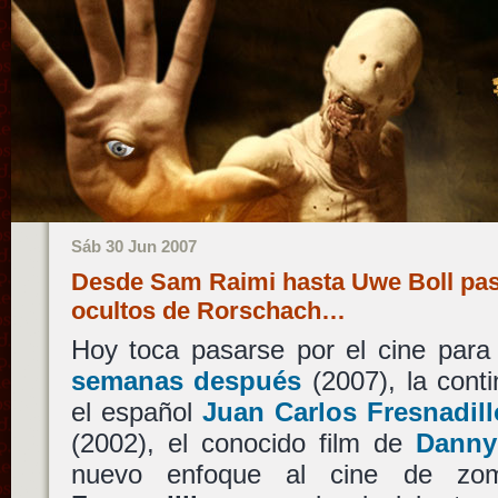
Sáb 30 Jun 2007
Desde Sam Raimi hasta Uwe Boll pas
ocultos de Rorschach…
Hoy toca pasarse por el cine para
semanas después
(2007), la cont
el español
Juan Carlos Fresnadill
(2002), el conocido film de
Danny
nuevo enfoque al cine de zom