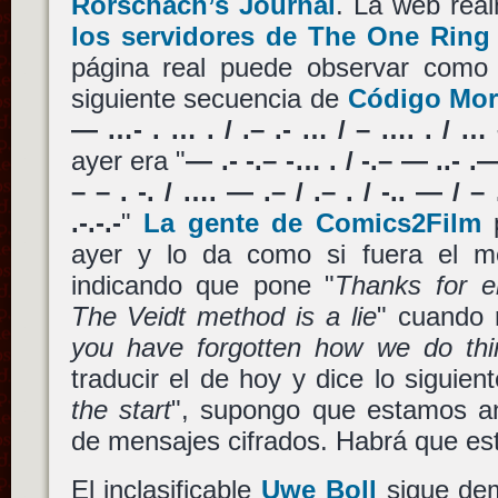
Rorschach’s Journal
. La web rea
los servidores de The One Ring
página real puede observar como e
siguiente secuencia de
Código Mor
— …- . … . / .– .- … / – …. . / … – .
ayer era "
— .- -.– -… . / -.– — ..- .—
– – . -. / …. — .– / .– . / -.. — / – …
.-.-.-
"
La gente de Comics2Film
p
ayer y lo da como si fuera el m
indicando que pone "
Thanks for em
The Veidt method is a lie
" cuando 
you have forgotten how we do thi
traducir el de hoy y dice lo siguient
the start
", supongo que estamos an
de mensajes cifrados. Habrá que es
El inclasificable
Uwe Boll
sigue dem