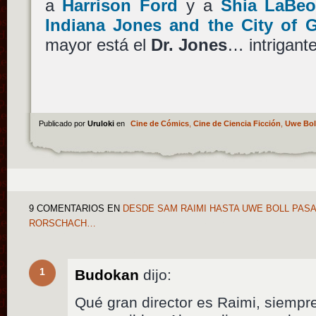
a
Harrison Ford
y a
Shia LaBeo
Indiana Jones and the City of 
mayor está el
Dr. Jones
… intrigante
Publicado por
Uruloki
en
Cine de Cómics
,
Cine de Ciencia Ficción
,
Uwe Bol
9 COMENTARIOS
EN
DESDE SAM RAIMI HASTA UWE BOLL PAS
RORSCHACH…
1
Budokan
dijo:
Qué gran director es Raimi, siempr