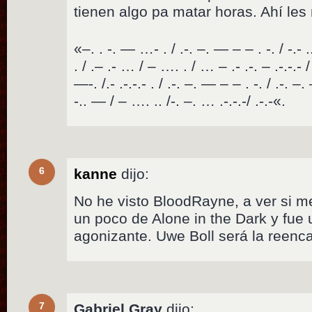
tienen algo pa matar horas. Ahí les
«–. . -. — …- . / .-. –. — – – . -. / -.- 
. / .– .- … / – …. . / … – .- .-. – .-.-.- /
—-. /.- .-.-.- . / .-. –. — – – . -. / .-. –
-.. — / – …. .. /-. –. … .-.-.-/ .-.-«.
6
kanne
dijo:
No he visto BloodRayne, a ver si m
un poco de Alone in the Dark y fue
agonizante. Uwe Boll será la reen
7
Gabriel Gray
dijo: