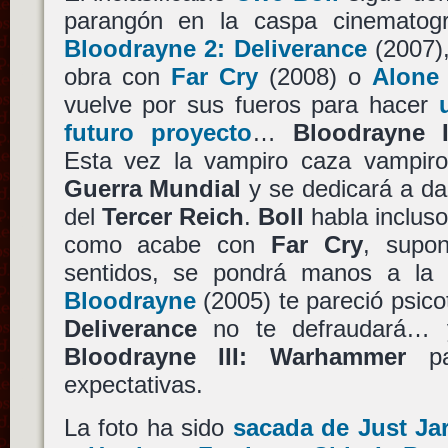
parangón en la caspa cinematográ
Bloodrayne 2: Deliverance
(2007)
obra con
Far Cry
(2008) o
Alone 
vuelve por sus fueros para hacer
futuro proyecto
…
Bloodrayne 
Esta vez la vampiro caza vampiro
Guerra Mundial
y se dedicará a dar
del
Tercer Reich
.
Boll
habla incluso
como acabe con
Far Cry
, supo
sentidos, se pondrá manos a la o
Bloodrayne
(2005) te pareció psico
Deliverance
no te defraudará… y
Bloodrayne III: Warhammer
par
expectativas.
La foto ha sido
sacada de Just Ja