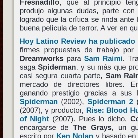
Fresnadillo
, que al principio t
produjo algunas dudas, parte co
logrado que la crítica se rinda ante
buena película de terror. A ver en q
Hoy Latino Review ha publicado
firmes propuestas de trabajo po
Dreamworks
para
Sam Raimi
. Tr
saga
Spiderman
, y su más que pr
casi segura cuarta parte,
Sam Rai
mercado de directores libres. 
ganando prestigio gracias a sus l
Spiderman
(2002),
Spiderman 2
(
(2007), y productor,
Rise: Blood H
of Night
(2007). Pues lo dicho,
C
encargarse de
The Grays
, un gu
escrito por
Ken Nolan
y basado en