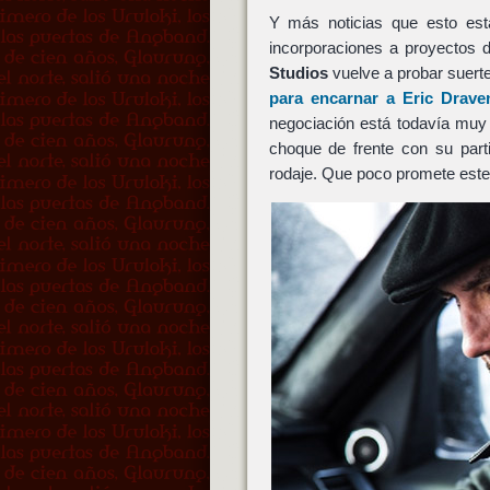
Y más noticias que esto es
incorporaciones a proyectos 
Studios
vuelve a probar suerte
para encarnar a
Eric Drave
negociación está todavía muy
choque de frente con su part
rodaje. Que poco promete este