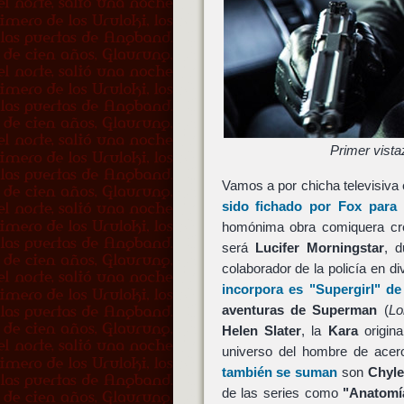
Primer vist
Vamos a por chicha televisiv
sido fichado por
Fox
para 
homónima obra comiquera c
será
Lucifer Morningstar
, 
colaborador de la policía en 
incorpora es
"Supergirl"
de
aventuras de Superman
(
Lo
Helen Slater
, la
Kara
origina
universo del hombre de acer
también se suman
son
Chyle
de las series como
"Anatomí