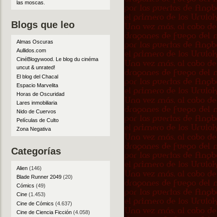
las moscas
.
Blogs que leo
Almas Oscuras
Aullidos.com
CinéBlogywood. Le blog du cinéma
uncut & unrated!
El blog del Chacal
Espacio Marvelita
Horas de Oscuridad
Lares inmobiliaria
Nido de Cuervos
Películas de Culto
Zona Negativa
Categorías
Alien
(146)
Blade Runner 2049
(20)
Cómics
(49)
Cine
(1.453)
Cine de Cómics
(4.637)
Cine de Ciencia Ficción
(4.058)