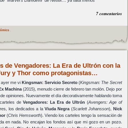
de "Marvel’s Daredevil" de Netflix… ya falta menos
7 comentarios
Cómics
.
s de Vengadores: La Era de Ultrón con la
Fury y Thor como protagonistas…
 ayer me vi
Kingsman: Servicio Secreto
(
Kingsman: The Secret
Ex Machina
(2015), menudo cierre de febrero tan molón. Dejo por
n de opiniones. Nuevamente el día decorativamente hablando toma
carteles de
Vengadores: La Era de Ultrón
(
Avengers: Age of
res, los dedicados a la
Viuda Negra
(
Scarlett Johansson
),
Nick
hor
(
Chris Hemsworth
). Viendo los carteles tengo la sensación de
a en nada. No encajan los fondos así que mi gozo en un pozo.