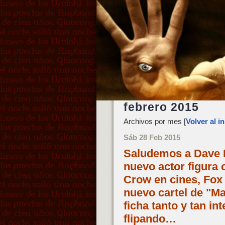
febrero 2015
Archivos por mes [
Volver al in
Sáb 28 Feb 2015
Saludemos a Dave 
nuevo actor figura
Crow en cines, Fox 
nuevo cartel de "Ma
ficha tanto y tan i
flipando…