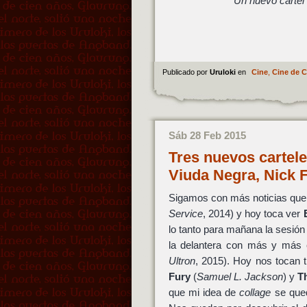
Un nuevo cartel 
Publicado por
Uruloki
en
Cine
,
Cine de 
Sáb 28 Feb 2015
Tres nuevos cartele
Viuda Negra, Nick 
Sigamos con más noticias que
Service
, 2014) y hoy toca ver
lo tanto para mañana la sesió
la delantera con más y más 
Ultron
, 2015). Hoy nos tocan t
Fury
(
Samuel L. Jackson
) y
T
que mi idea de
collage
se qued