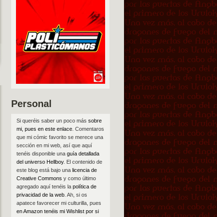
Personal
Si queréis saber un poco más
sobre
mi, pues en este enlace
. Comentaros
que mi cómic favorito se merece una
sección en mi web, así que aquí
tenéis disponible una
guía detallada
del universo Hellboy
. El contenido de
este blog está bajo una
licencia de
Creative Commons
y como último
agregado aquí tenéis la
política de
privacidad de la web
. Ah, si os
apatece favorecer mi culturilla, pues
en Amazon tenéis mi Wishlist por si