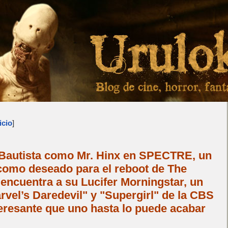
icio
]
Bautista como Mr. Hinx en SPECTRE, un
 como deseado para el reboot de The
encuentra a su Lucifer Morningstar, un
rvel’s Daredevil" y "Supergirl" de la CBS
nteresante que uno hasta lo puede acabar