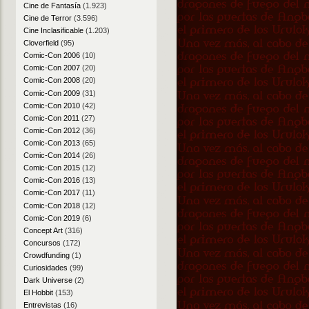
Cine de Fantasía
(1.923)
Cine de Terror
(3.596)
Cine Inclasificable
(1.203)
Cloverfield
(95)
Comic-Con 2006
(10)
Comic-Con 2007
(20)
Comic-Con 2008
(20)
Comic-Con 2009
(31)
Comic-Con 2010
(42)
Comic-Con 2011
(27)
Comic-Con 2012
(36)
Comic-Con 2013
(65)
Comic-Con 2014
(26)
Comic-Con 2015
(12)
Comic-Con 2016
(13)
Comic-Con 2017
(11)
Comic-Con 2018
(12)
Comic-Con 2019
(6)
Concept Art
(316)
Concursos
(172)
Crowdfunding
(1)
Curiosidades
(99)
Dark Universe
(2)
El Hobbit
(153)
Entrevistas
(16)