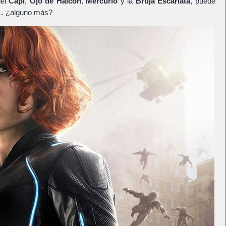
del
Capi
,
Ojo de Halcón
,
Mercurio
y la
Bruja Escarlata
, puede
 ¿alguno más?