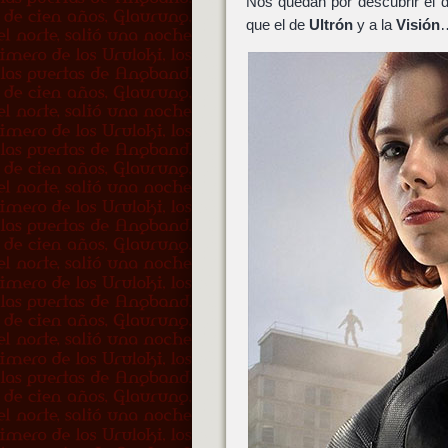
Nos quedan por descubrir el 
que el de
Ultrón
y a la
Visión
…