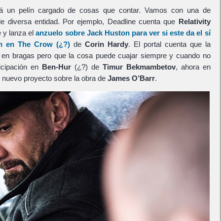
tá un pelín cargado de cosas que contar. Vamos con una de
de diversa entidad. Por ejemplo, Deadline cuenta que
Relativity
 y lanza el
anzuelo sobre
Jack Huston
para ver si este da el sí
n
en
The Crow
(¿?)
de
Corin Hardy
. El portal cuenta que la
 en bragas pero que la cosa puede cuajar siempre y cuando no
icipación en
Ben-Hur
(¿?) de
Timur Bekmambetov
, ahora en
 nuevo proyecto sobre la obra de
James O’Barr
.