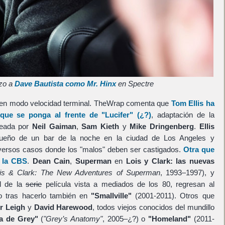
azo a
Dave Bautista como Mr. Hinx
en Spectre
a en modo velocidad terminal. TheWrap comenta que
Tom Ellis
ha
que se ponga al frente de
"Lucifer"
(¿?)
, adaptación de la
reada por
Neil Gaiman
,
Sam Kieth
y
Mike Dringenberg
.
Ellis
dueño de un bar de la noche en la ciudad de Los Angeles y
diversos casos donde los "malos" deben ser castigados.
Otra que
 la
CBS
.
Dean Cain
,
Superman
en
Lois y Clark: las nuevas
is & Clark: The New Adventures of Superman
, 1993–1997), y
l de la
serie
película vista a mediados de los 80, regresan al
o tras hacerlo también en
"Smallville"
(2001-2011). Otros que
r Leigh
y
David Harewood
, todos viejos conocidos del mundillo
a de Grey"
(
"Grey’s Anatomy"
, 2005–¿?) o
"Homeland"
(2011-