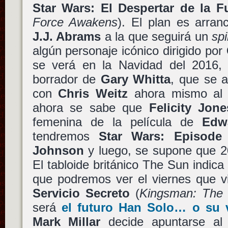
Star Wars: El Despertar de la F
Force Awakens
). El plan es arran
J.J. Abrams
a la que seguirá un
spi
algún personaje icónico dirigido por
se verá en la Navidad del 2016,
borrador de
Gary Whitta
, que se 
con
Chris Weitz
ahora mismo al 
ahora se sabe que
Felicity Jone
femenina de la película de
Edw
tendremos
Star Wars: Episode 
Johnson
y luego, se supone que 
El tabloide británico The Sun indic
que podremos ver el viernes que 
Servicio Secreto
(
Kingsman: The 
será
el futuro
Han Solo
… o su v
Mark Millar
decide apuntarse al 