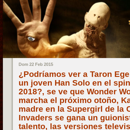
Dom 22 Feb 2015
¿Podríamos ver a Taron Ege
un joven Han Solo en el spin
2018?, se ve que Wonder W
marcha el próximo otoño, Ka
madre en la Supergirl de la
Invaders se gana un guionis
talento, las versiones televi