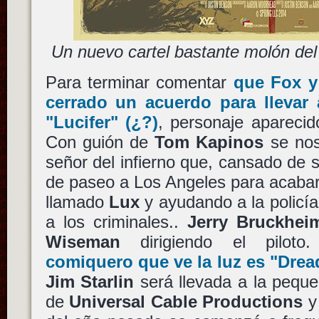
Un nuevo cartel bastante molón del
Para terminar comentar
que
Fox
cerrado un acuerdo para llevar 
"Lucifer"
(¿?)
, personaje apareci
Con guión de
Tom Kapinos
se nos 
señor del infierno que, cansado de s
de paseo a Los Angeles para acabar
llamado
Lux
y ayudando a la policía
a los criminales..
Jerry Bruckhei
Wiseman
dirigiendo el pilot
comiquero que ve la luz es
"Drea
Jim Starlin
será llevada a la peque
de
Universal Cable Productions