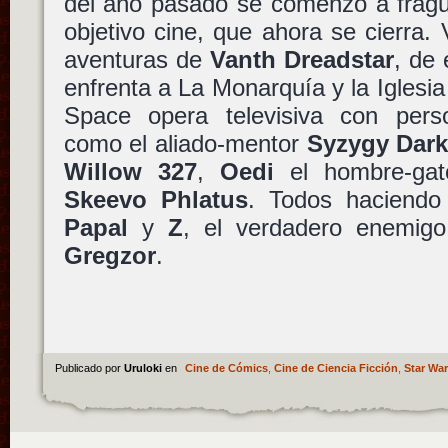
del año pasado se comenzó a fragu
objetivo cine, que ahora se cierra.
aventuras de
Vanth Dreadstar
, de 
enfrenta a La Monarquía y la Iglesia
Space opera televisiva con perso
como el aliado-mentor
Syzygy Dark
Willow 327
,
Oedi
el hombre-gato
Skeevo Phlatus
. Todos haciendo
Papal
y
Z
, el verdadero enemig
Gregzor
.
Publicado por
Uruloki
en
Cine de Cómics
,
Cine de Ciencia Ficción
,
Star Wa