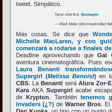
tweet. Simpático.
Taron shot first.
#justsayin
— Mark Millar (@mrmarkmillar)
fe
Más cosas. Se dice que
Wond
Michelle MacLaren
, y con gu
comenzará a rodarse a finales de
Deadline aprovechando que
Gal 
aventura cinematográfica. Pues e
Laura Benanti
transformándo
Supergirl
(
Melissa Benoist
)
en la
CBS
. La
Benanti
será
Alura Zor-E
Kara
AKA
Supergirl
acabe escapa
de
Krypton
. También
tenemos g
Invaders
(¿?)
de
Warner Bros
. El
Dan Kunka
, un tipo con un punto d