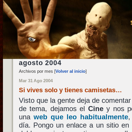
agosto 2004
Archivos por mes [
Volver al inicio
]
Mar 31 Ago 2004
Si vives solo y tienes camisetas…
Visto que la gente deja de comenta
de tema, dejamos el
Cine
y nos 
una
web que leo habitualmente
,
día. Pongo un enlace a un sitio e