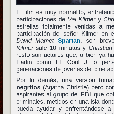
El film es muy normalito, entreten
participaciones de
Val Kilmer
y
Chri
estrellas totalmente venidas a m
participación del señor Kilmer en 
David Mamet
Spartan
, son brev
Kilmer
sale 10 minutos y
Christian
resto son actores que, o bien ya h
Harlin como
LL Cool J
, o pert
generaciones de jóvenes del cine act
Por lo demás, una versión tom
negritos
(Agatha Christie) pero co
aspirantes al grupo del
FBI
que obti
criminales, metidos en una isla don
pueda ayudar y enfrentándose a