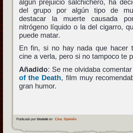
algún
prejuicio salchichero
, ha dec
del grupo por algún tipo de mue
destacar la muerte causada po
nitrógeno líquido o la del cigarro, 
puede matar.
En fin, si no hay nada que hacer 
cine a verla, pero si no tampoco te 
Añadido
: Se me olvidaba comentar
of the Death
, film muy recomendab
gran humor.
Publicado por
Uruloki
en
Cine
,
Opinión
.