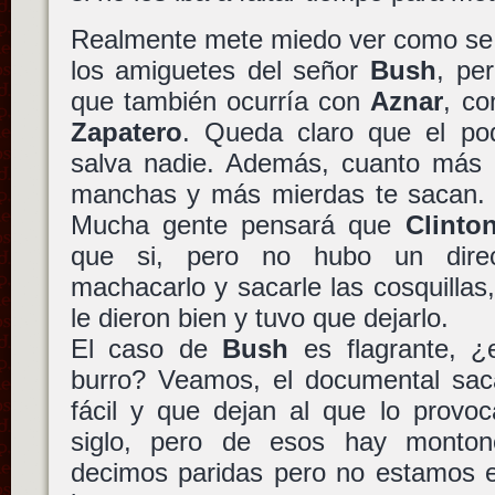
Realmente mete miedo ver como se 
los amiguetes del señor
Bush
, pe
que también ocurría con
Aznar
, c
Zapatero
. Queda claro que el po
salva nadie. Además, cuanto más 
manchas y más mierdas te sacan
Mucha gente pensará que
Clinto
que si, pero no hubo un direc
machacarlo y sacarle las cosquillas
le dieron bien y tuvo que dejarlo.
El caso de
Bush
es flagrante, ¿
burro? Veamos, el documental saca
fácil y que dejan al que lo provo
siglo, pero de esos hay monton
decimos paridas pero no estamos e