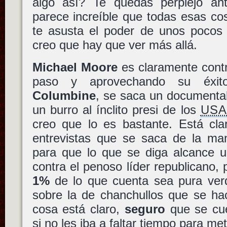
algo así? Te quedas perplejo an
parece increíble que todas esas co
te asusta el poder de unos pocos 
creo que hay que ver más allá.
Michael Moore
es claramente contr
paso y aprovechando su éx
Columbine
, se saca un documenta
un burro al ínclito presi de los
US
creo que lo es bastante. Está cl
entrevistas que se saca de la m
para que lo que se diga alcance u
contra el penoso líder republicano, 
1%
de
lo que cuenta
sea pura ver
sobre la de chanchullos que se ha
cosa está claro,
seguro
que se cu
si no les iba a faltar tiempo para met