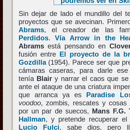
Sin dejar de lado el mundillo del 
proyectos que se avecinan. Primero
Abrams
, el creador de las fa
Perdidos
.
Vía Arrow in the He
Abrams
está pensando en
Clover
fusión entre
El proyecto de la br
Gozdilla
(1954). Parece ser que pre
cámaras caseras, para darle ese
tenía
Blair
y narrar el caos que s
ante el ataque de una criatura impen
que arranca ya es
Paradise Lo
voodoo
, zombis, rescates y cosas 
por un par de suecos,
Mans F.G.
Hallman
, y pretende recuperar el 
Lucio Fulci
, sabe dios, pero l