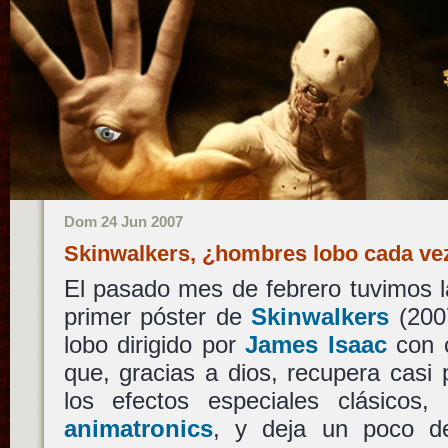
Dom 24 Jun 2007
Skinwalkers, ¿hombres lobo cada ve
El pasado mes de febrero tuvimos l
primer póster de
Skinwalkers
(2007
lobo dirigido por
James Isaac
con c
que, gracias a dios, recupera casi
los efectos especiales clásicos, 
animatronics
, y deja un poco d