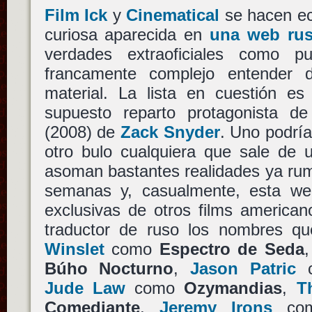
Film Ick
y
Cinematical
se hacen ec
curiosa aparecida en
una web ru
verdades extraoficiales como
francamente complejo entender
material. La lista en cuestión es
supuesto reparto protagonista d
(2008) de
Zack Snyder
. Uno podría
otro bulo cualquiera que sale de u
asoman bastantes realidades ya rum
semanas y, casualmente, esta we
exclusivas de otros films america
traductor de ruso los nombres q
Winslet
como
Espectro de Seda
Búho Nocturno
,
Jason Patric
c
Jude Law
como
Ozymandias
,
T
Comediante
,
Jeremy Irons
co