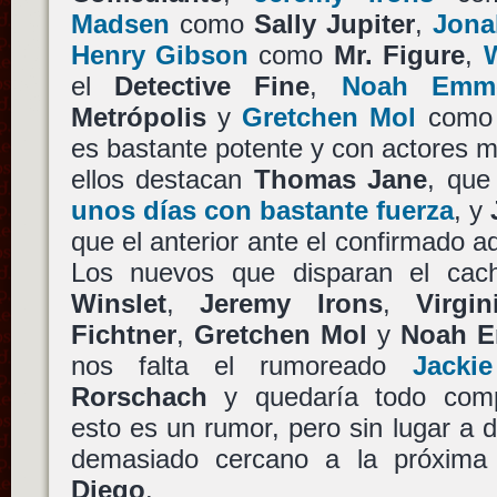
Madsen
como
Sally Jupiter
,
Jona
Henry Gibson
como
Mr. Figure
,
W
el
Detective Fine
,
Noah Emme
Metrópolis
y
Gretchen Mol
com
es bastante potente y con actores 
ellos destacan
Thomas Jane
, qu
unos días con bastante fuerza
, y
que el anterior ante el confirmado 
Los nuevos que disparan el cac
Winslet
,
Jeremy Irons
,
Virgi
Fichtner
,
Gretchen Mol
y
Noah E
nos falta el rumoreado
Jacki
Rorschach
y quedaría todo comp
esto es un rumor, pero sin lugar a 
demasiado cercano a la próxim
Diego
.