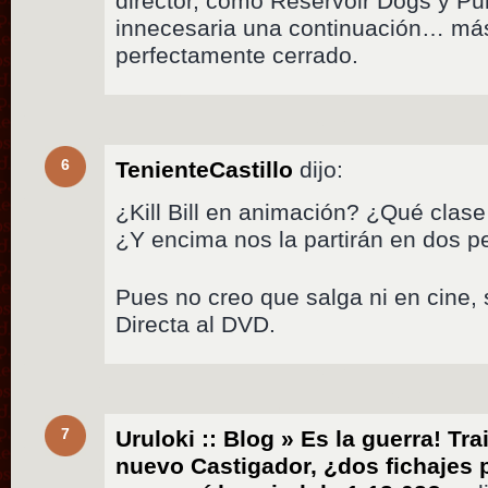
director, como Reservoir Dogs y Pul
innecesaria una continuación… má
perfectamente cerrado.
6
TenienteCastillo
dijo:
¿Kill Bill en animación? ¿Qué clas
¿Y encima nos la partirán en dos p
Pues no creo que salga ni en cine, si
Directa al DVD.
7
Uruloki :: Blog » Es la guerra! Trail
nuevo Castigador, ¿dos fichajes