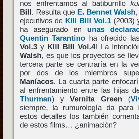
nos enfrentamos al batiburrillo
ku
Bill
. Resulta que
E. Bennet Walsh
,
ejecutivos de
Kill Bill Vol.1
(2003)
ha asegurado en
unas declarac
Quentin Tarantino
ha ofrecido la
Vol.3
y
Kill Bill Vol.4
! La intenci
Walsh
, es que los proyectos se lle
tercera parte se centraría en la v
por dos de los miembros supe
Maníacos
. La cuarta parte enfocar
al enfrentamiento entre las hijas 
Thurman
) y
Vernita Green
(
V
siempre, la rumurología da para
estos detalles los también coment
de estos films… ¿animación?