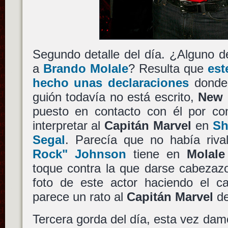
Segundo detalle del día. ¿Alguno d
a
Brando Molale
? Resulta que
est
hecho unas declaraciones
donde 
guión todavía no está escrito,
New 
puesto en contacto con él por cons
interpretar al
Capitán Marvel
en
Sh
Segal
. Parecía que no había riv
Rock" Johnson
tiene en
Molale
toque contra la que darse cabeza
foto de este actor haciendo el 
parece un rato al
Capitán Marvel
d
Tercera gorda del día, esta vez dam