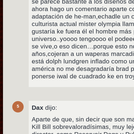
se parece bastante a los diseños d
ahora hago un comentario aparte co
adaptación de he-man,echadle un o
culturista actual mister olympia lla
gustaría ke fuera él el hombre más
universo..yoooo tengoooo el podee
se vive,o eso dicen…porque esto no
años,cojeran a un waperas marca
está dolph lundgren inflado como un
américa no me desagradaría brad pi
ponerse iwal de cuadrado ke en tr
5
Dax
dijo:
Aparte de que, sin decir que son ma
Kill Bill sobrevaloradísimas, muy le