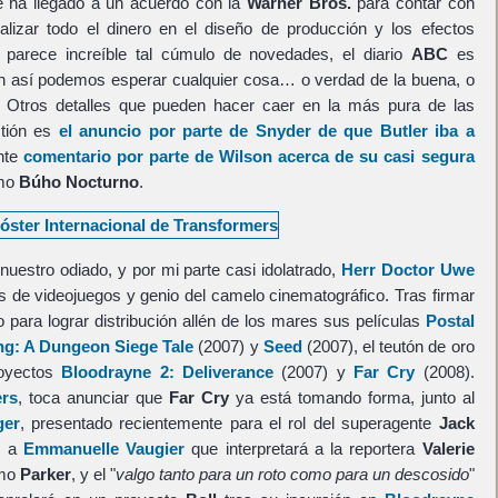
 ha llegado a un acuerdo con la
Warner Bros.
para contar con
alizar todo el dinero en el diseño de producción y los efectos
 parece increíble tal cúmulo de novedades, el diario
ABC
es
 así podemos esperar cualquier cosa… o verdad de la buena, o
. Otros detalles que pueden hacer caer en la más pura de las
stión es
el anuncio por parte de Snyder de que Butler iba a
ente
comentario por parte de Wilson acerca de su casi segura
omo
Búho Nocturno
.
nuestro odiado, y por mi parte casi idolatrado,
Herr Doctor Uwe
s de videojuegos y genio del camelo cinematográfico. Tras firmar
para lograr distribución allén de los mares sus películas
Postal
ing: A Dungeon Siege Tale
(2007) y
Seed
(2007), el teutón de oro
oyectos
Bloodrayne 2: Deliverance
(2007) y
Far Cry
(2008).
ers
, toca anunciar que
Far Cry
ya está tomando forma, junto al
ger
, presentado recientemente para el rol del superagente
Jack
r a
Emmanuelle Vaugier
que interpretará a la reportera
Valerie
mo
Parker
, y el "
valgo tanto para un roto como para un descosido
"