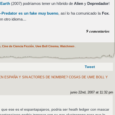
 Earth
(2007) podríamos tener un híbrido de
Alien
y
Depredador
!
n-Predator es un fake muy bueno
, así lo ha comunicado la
Fox
.
 en otro idioma…
9 comentarios
s
,
Cine de Ciencia Ficción
,
Uwe Boll Cinema
,
Watchmen
.
Tweet
N ESPAÑA Y SIN ACTORES DE NOMBRE? COSAS DE UWE BOLL Y
junio 22nd, 2007 at 11:32 pm
 que ese es el espantapajaros, podria ser heath ledger con mascar
spantapajaros podria ingresar con su gas alucinogeno para que lo