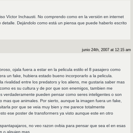
iso Víctor Inchausti. No comprendo como en la versión en internet
 detalle. Dejándolo como está un piensa que puede haberlo escrito
junio 24th, 2007 at 12:15 am
roso, ojala fuera a estar en la pelicula estilo el 8 pasajero como
 era un fake, hubiera estado bueno incorporarlo a la pelicula.
la rivalidad entre los predators y los aliens, me gustaria saber mas
os, como es su cultura y de por que son enemigos, tambien me
iens verdaderamente pueden pensar como seres inteligentes o son
 mas que animales. Por sierto, aunque la imagen fuera un fake,
itarla por que se veia muy bien y me parece totalmente
esto ese poster de transformers ya visto aunque este en otro
spantapajaros, no veo razon ovbia para pensar que sea el en esas
on o alguien mas.