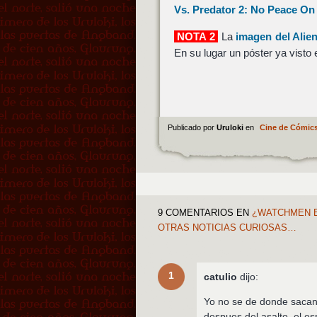
Vs. Predator 2: No Peace On
NOTA 2
La
imagen del Alie
En su lugar un póster ya visto
Publicado por
Uruloki
en
Cine de Cómic
9 COMENTARIOS
EN
¿WATCHMEN E
OTRAS NOTICIAS CURIOSAS…
1
catulio
dijo:
Yo no se de donde sacan
despues del asalto, el e