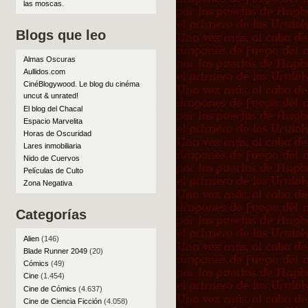
las moscas
.
Blogs que leo
Almas Oscuras
Aullidos.com
CinéBlogywood. Le blog du cinéma
uncut & unrated!
El blog del Chacal
Espacio Marvelita
Horas de Oscuridad
Lares inmobiliaria
Nido de Cuervos
Películas de Culto
Zona Negativa
Categorías
Alien
(146)
Blade Runner 2049
(20)
Cómics
(49)
Cine
(1.454)
Cine de Cómics
(4.637)
Cine de Ciencia Ficción
(4.058)