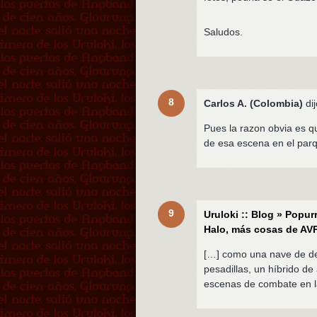
Saludos.
8
Carlos A. (Colombia)
dij
Pues la razon obvia es qu
de esa escena en el parq
9
Uruloki :: Blog » Popur
Halo, más cosas de AV
[…] como una nave de de
pesadillas, un híbrido d
escenas de combate en la