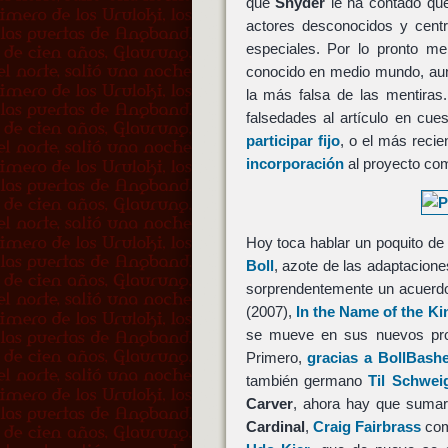
que
Snyder
le ha contado que
actores desconocidos y centr
especiales. Por lo pronto me
conocido en medio mundo, aun
la más falsa de las mentiras
falsedades al artículo en cue
participar fijo
, o el más reci
incorporación
al proyecto c
Hoy toca hablar un poquito de 
Boll
, azote de las adaptacione
sorprendentemente un acuerdo 
(2007),
In the Name of the K
se mueve en sus nuevos pr
Primero,
gracias a BollBash
también germano
Til Schwei
Carver
, ahora hay que suma
Cardinal
,
Craig Fairbrass
co