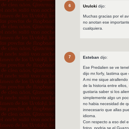
6
Uruloki
dijo:
Muchas gracias por el av
no anotan ese importante
cualquiera.
7
Esteban
dijo:
Ese Predalien se ve teneb
dijo mr.forfy, lastima que
A mi me sique atrallendo 
de la historia entre ell
gustaria saber si los al
simplemente algo un poco
no habia necesidad de qu
innecesario que allas pu
idioma.
Con respecto a eso del e
fotos, podria se el Guaz