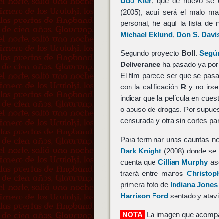
Udo Kier
, que de nuevo se 
(2005), aquí será el malo m
personal, he aquí la lista de
Michael Eklund
,
Don S. Davi
Segundo proyecto
Boll
.
Según
Deliverance
ha pasado ya por
El film parece ser que se pas
con la calificación
R
y no irse
indicar que la película en cue
o abuso de drogas. Por supue
censurada y otra sin cortes par
Para terminar unas cauntas no
Dark Knight
(2008) donde se
cuenta que
Cillian Murphy
ase
traerá entre manos
Christop
primera foto de
Indiana Jones
Harrison Ford
sentado y atav
NOTA
La imagen que acompa