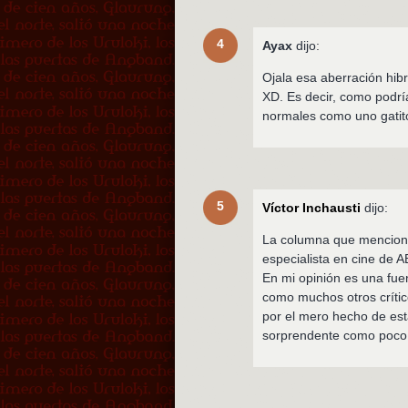
4
Ayax
dijo:
Ojala esa aberración hib
XD. Es decir, como podría
normales como uno gati
5
Víctor Inchausti
dijo:
La columna que mencionas
especialista en cine de A
En mi opinión es una fue
como muchos otros críti
por el mero hecho de est
sorprendente como poco