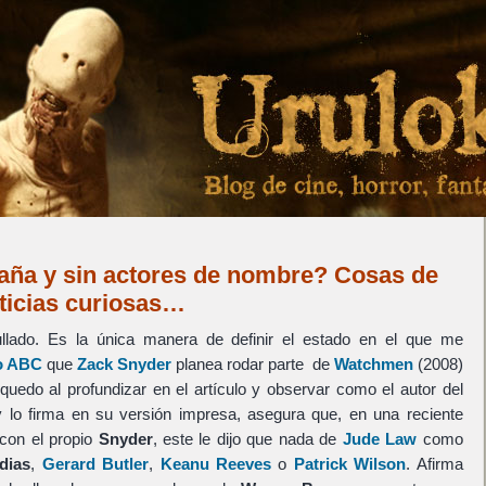
ña y sin actores de nombre? Cosas de
oticias curiosas…
ullado. Es la única manera de definir el estado en el que me
io ABC
que
Zack Snyder
planea rodar parte de
Watchmen
(2008)
uedo al profundizar en el artículo y observar como el autor del
 lo firma en su versión impresa, asegura que, en una reciente
con el propio
Snyder
, este le dijo que nada de
Jude Law
como
dias
,
Gerard Butler
,
Keanu Reeves
o
Patrick Wilson
. Afirma