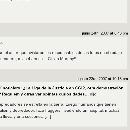
junio 24th, 2007 at 6:43 pm
o:
e el actor que avistaron los responsables de las fotos en el rodaje
ueadero, a las 4 am es… Cillian Murphy!!!
agosto 23rd, 2007 at 10:15 pm
rí noticiero: ¿La Liga de la Justicia en CGI?, otra demostración
P Requiem y otras variopintas curiosidades…
dijo:
predadores se estrella en la tierra. Luego humanos que tienen
e alien y depredador, face huggers invadiendo un hospital, muchas
 lluvia y una secuencia […]