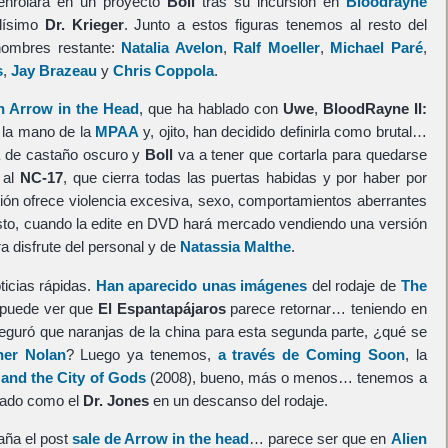
enrolará en un proyecto
Boll
tras su incursión en
Bloodrayne
alísimo
Dr. Krieger
. Junto a estos figuras tenemos al resto del
 nombres restante:
Natalia Avelon
,
Ralf Moeller
,
Michael Paré
,
s
,
Jay Brazeau
y
Chris Coppola
.
 Arrow in the Head
, que ha hablado con
Uwe
,
BloodRayne II:
 la mano de la
MPAA
y, ojito, han decidido definirla como brutal…
a de castaño oscuro y
Boll
va a tener que cortarla para quedarse
 al
NC-17
, que cierra todas las puertas habidas y por haber por
stión ofrece violencia excesiva, sexo, comportamientos aberrantes
sto, cuando la edite en DVD hará mercado vendiendo una versión
a disfrute del personal y de
Natassia Malthe
.
ticias rápidas.
Han aparecido unas imágenes
del rodaje de
The
 puede ver que
El Espantapájaros
parece retornar… teniendo en
guró que naranjas de la china para esta segunda parte, ¿qué se
her Nolan
? Luego ya tenemos,
a través de Coming Soon
, la
 and the City of Gods
(2008), bueno, más o menos… tenemos a
iado como el
Dr. Jones
en un descanso del rodaje.
ña el post
sale de Arrow in the head
… parece ser que en
Alien