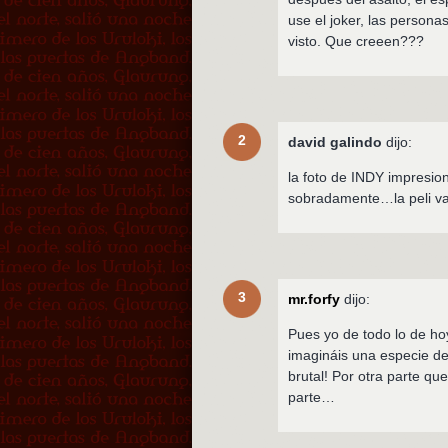
use el joker, las person
visto. Que creeen???
2
david galindo
dijo:
la foto de INDY impresio
sobradamente…la peli va 
3
mr.forfy
dijo:
Pues yo de todo lo de hoy
imagináis una especie de
brutal! Por otra parte qu
parte…