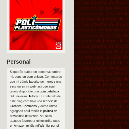
Personal
Si queréis saber un poco más
sobre
mi, pues en este enlace
. Comentaros
que mi cómic favorito se merece una
sección en mi web, así que aquí
tenéis disponible una
guía detallada
del universo Hellboy
. El contenido de
este blog está bajo una
licencia de
Creative Commons
y como último
agregado aquí tenéis la
política de
privacidad de la web
. Ah, si os
apatece favorecer mi culturilla, pues
en Amazon tenéis mi Wishlist por si