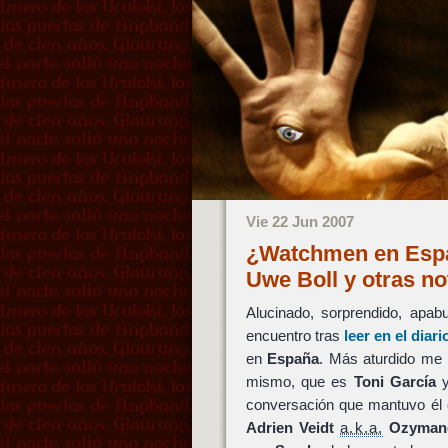
Vie 22 Jun 2007
¿Watchmen en Espa
Uwe Boll y otras n
Alucinado, sorprendido, apab
encuentro tras
leer en el diar
en
España
. Más aturdido me q
mismo, que es
Toni García
y
conversación que mantuvo él 
Adrien Veidt
a.k.a.
Ozyman