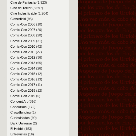
Cine de Fantasía
(1.923)
Cine de Terror
(3.597)
Cine Inclasificable
(1.204)
Cloverfield
(95)
Comic-Con 2006
(10)
Comic-Con 2007
(20)
Comic-Con 2008
(20)
Comic-Con 2009
(31)
Comic-Con 2010
(42)
Comic-Con 2011
(27)
Comic-Con 2012
(36)
Comic-Con 2013
(65)
Comic-Con 2014
(26)
Comic-Con 2015
(12)
Comic-Con 2016
(13)
Comic-Con 2017
(11)
Comic-Con 2018
(12)
Comic-Con 2019
(6)
Concept Art
(316)
Concursos
(172)
Crowdfunding
(1)
Curiosidades
(99)
Dark Universe
(2)
El Hobbit
(153)
Entrevistas
(16)