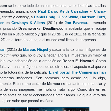
.com
se lo come todo de un tiempo a esta parte de ahí las batallas
ejemplo, anuncia que
Paul Dano
,
Keith Carradine
y
Clancy
,
sheriff
y
cowboy
, a
Daniel Craig
,
Olivia Wilde
,
Harrison Ford
,
er
en
Cowboys & Aliens
(2011) de
Jon Favreau
… menudo
tá juntando
Dreamworks
.
Deadline.com
adelanta que el rodaje
junio en Nuevo México y que el 29 de julio de 2011 es la fecha de
 2D es el formato, aunque el mundo está lleno de sorpresas.
nan
(2011) de
Marcus Nispel
y sacar a la luz unas imágenes de
ero
cimmerio
que, no lo voy a negar, ahora si muestran un mejor el
la nueva adaptación de la creación de
Robert E. Howard
. Como
 falta ver unas imágenes donde se ofreciera el aspecto real que va
o la fotografía de la película.
En el portal The Cimmerian han
rimeras imágenes. Son borrosas pero desde aquí lo digo,
amente. El tono muscular de
Momoa
es bastante espectacular y
rta de esas imágenes me mola un rato largo. Como dije en es
po antes de sacar conclusiones precipitadas. Lo que el otro día
en… quien sabe que pasará mañana.