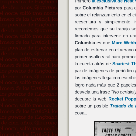
Primero
la exclusiva de Heat 
por
Columbia Pictures
para q
sobre el relanzamiento en el c
reescritura y simplemente 
recordemos que su trabajo s
firmado para intervenir en u
Columbia
es que
Marc Web
plan de estrenar en el verano
primer asalto viral para promo
la cuenta atrás de
Scariest T
par de imágenes de periódico 
las imágenes llega con escrib
logro nada más que 2 papeles 
desvela una frase "
No certaint
decubre la web
Rocket Popp
sobre un posible
Tratado de 
cosa…