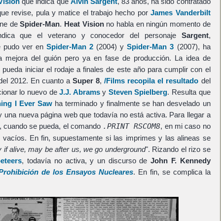
Vision
que indica que
Alvin Sargent
, 83 años, ha sido contratado
ue revise, pula y matice el trabajo hecho por
James Vanderbilt
ine de
Spider-Man
.
Heat Vision
no habla en ningún momento de
indica que el veterano y conocedor del personaje
Sargent
,
e pudo ver en
Spider-Man 2
(2004) y
Spider-Man 3
(2007), ha
na mejora del guión pero ya en fase de producción. La idea de
b
pueda iniciar el rodaje a finales de este año para cumplir con el
 del 2012. En cuanto a
Super 8
,
/Films recopila el resultado
del
cionar lo nuevo de
J.J. Abrams
y
Steven Spielberg
. Resulta que
hing I Ever Saw
ha terminado y finalmente se han desvelado un
y una nueva página web que todavía no está activa. Para llegar a
ir, cuando se pueda, el comando
.PRINT RSCOM8
, en mi caso no
vacíos. En fin, supuestamente si las imprimes y las alineas se
y if alive, may be after us, we go underground
". Rizando el rizo se
eteers
, todavía no activa, y un discurso de
John F. Kennedy
Prohibición de los Ensayos Nucleares
. En fin, se complica la