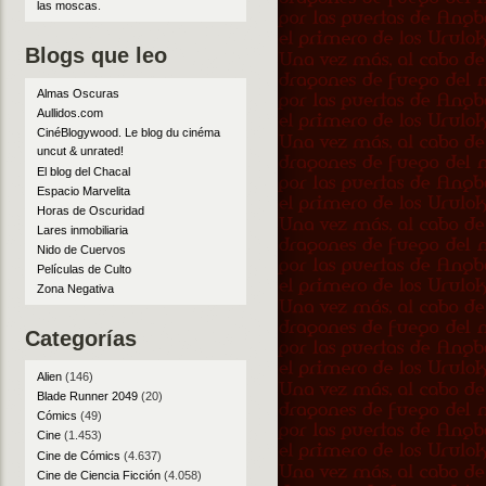
las moscas
.
Blogs que leo
Almas Oscuras
Aullidos.com
CinéBlogywood. Le blog du cinéma
uncut & unrated!
El blog del Chacal
Espacio Marvelita
Horas de Oscuridad
Lares inmobiliaria
Nido de Cuervos
Películas de Culto
Zona Negativa
Categorías
Alien
(146)
Blade Runner 2049
(20)
Cómics
(49)
Cine
(1.453)
Cine de Cómics
(4.637)
Cine de Ciencia Ficción
(4.058)