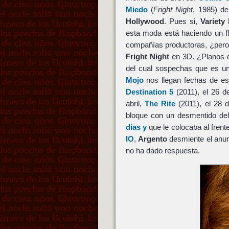
Miedo
(
Fright Night
, 1985) d
Hollywood
. Pues si,
Variety
esta moda está haciendo un fl
compañías productoras, ¿pero 
Fright Night
en 3D. ¿Planos d
del cual sospechas que es un
Mojo
nos llegan fechas de es
Destination 5
(2011), el 26 d
abril,
The Rite
(2011), el 28 
bloque con un desmentido de
días y
que le colocaba al frent
IO
,
Argento
desmiente el anun
no ha dado respuesta.