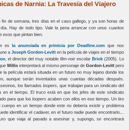
nicas de Narnia: La Travesía del Viajero
fin de semana, tres días en el caso gallego, y ya son horas de
 día. Hay de todo tipo. Vale la pena arrancar con unos cuantos
e esos que pintan bien.
ión es
la anunciada en primicia por Deadline.com
que nos
une a
Joseph Gordon-Levitt
en la película de viajes en el tiempo
son
, el director del muy notable
film-noir
escolar
Brick
(2005). Lo
 que
Willis
interpretará al mismo personaje de
Gordon-Levitt
pero
 la película estará situada en un futuro no muy lejano donde los
ten, aunque serán inventados unas cuantas décadas después.
asesinos, los llamados
loopers
, que trabajan para un sindicato del
s en el tiempo. El truco está en que los jefes de este sindicato
ado para que los
loopers
acaben con ellos en ese tiempo. Un tiro
l cuerpo en un tiempo donde este no debería existir y problema
uede identificar el cadáver, en el futuro nadie puede encontrarlo…
turo que viaja al pasado a asesinar y, supongo, se encontrará