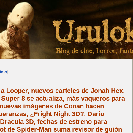
icio
]
 a Looper, nuevos carteles de Jonah Hex,
 Super 8 se actualiza, más vaqueros para
 nuevas imágenes de Conan hacen
eranzas, ¿Fright Night 3D?, Dario
Dracula 3D, fechas de estreno para
boot de Spider-Man suma revisor de guión