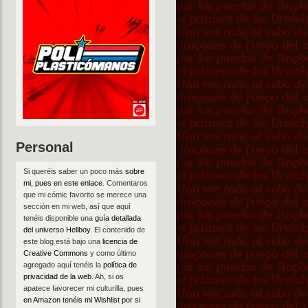
Personal
Si queréis saber un poco más
sobre
mi, pues en este enlace
. Comentaros
que mi cómic favorito se merece una
sección en mi web, así que aquí
tenéis disponible una
guía detallada
del universo Hellboy
. El contenido de
este blog está bajo una
licencia de
Creative Commons
y como último
agregado aquí tenéis la
política de
privacidad de la web
. Ah, si os
apatece favorecer mi culturilla, pues
en Amazon tenéis mi Wishlist por si