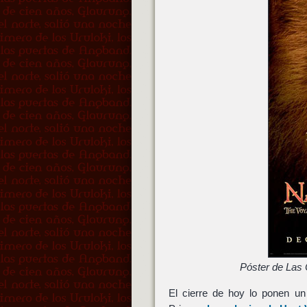
Póster de Las C
El cierre de hoy lo ponen un