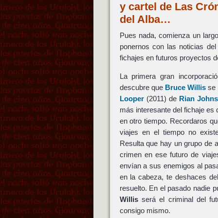
y cartel de Las Cró
del Alba…
Pues nada, comienza un largo 
ponernos con las noticias del
fichajes en futuros proyectos d
La primera gran incorporac
descubre que
Bruce Willis
se 
Looper
(2011) de
Rian John
más interesante del fichaje es
en otro tiempo. Recordaros que
viajes en el tiempo no exis
Resulta que hay un grupo de 
crimen en ese futuro de viaje
envían a sus enemigos al pas
en la cabeza, te deshaces de
resuelto. En el pasado nadie p
Willis
será el criminal del fu
consigo mismo.