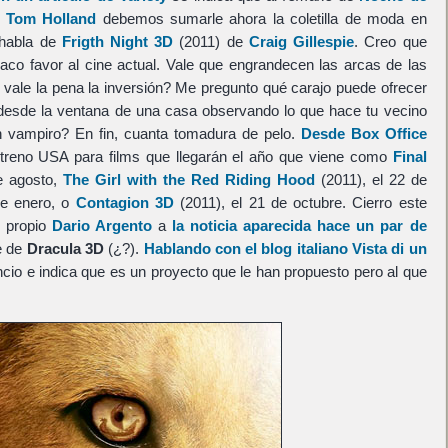
e
Tom Holland
debemos sumarle ahora la coletilla de moda en
habla de
Frigth Night 3D
(2011) de
Craig Gillespie
. Creo que
aco favor al cine actual. Vale que engrandecen las arcas de las
vale la pena la inversión? Me pregunto qué carajo puede ofrecer
esde la ventana de una casa observando lo que hace tu vecino
 vampiro? En fin, cuanta tomadura de pelo.
Desde Box Office
treno USA para films que llegarán el año que viene como
Final
e agosto,
The Girl with the Red Riding Hood
(2011), el 22 de
de enero, o
Contagion 3D
(2011), el 21 de octubre. Cierro este
l propio
Dario Argento
a
la noticia aparecida hace un par de
e de
Dracula 3D
(¿?).
Hablando con el blog italiano Vista di un
cio e indica que es un proyecto que le han propuesto pero al que