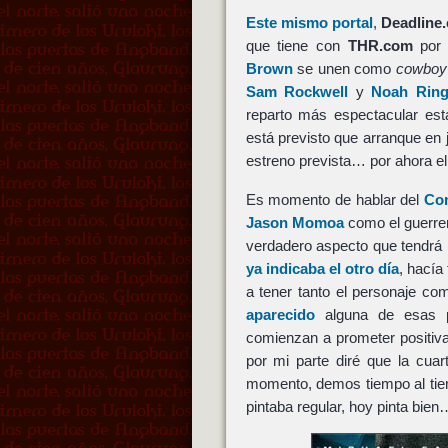
Este mismo portal
,
Deadline
que tiene con
THR.com
por 
Brown
se unen como
cowboy
Sam Rockwell
y
Noah Ring
reparto más espectacular es
está previsto que arranque en 
estreno prevista… por ahora el
Es momento de hablar del
Co
Jason Momoa
como el guerr
verdadero aspecto que tendrá 
ya indicaba el otro día
, hacía
a tener tanto el personaje com
aparecido
alguna de esas p
comienzan a prometer positiv
por mi parte diré que la cua
momento, demos tiempo al tiem
pintaba regular, hoy pinta bi