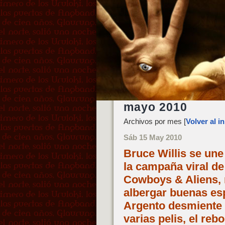
mayo 2010
Archivos por mes [
Volver al in
Sáb 15 May 2010
Bruce Willis se une
la campaña viral de
Cowboys & Aliens,
albergar buenas esp
Argento desmiente 
varias pelis, el re