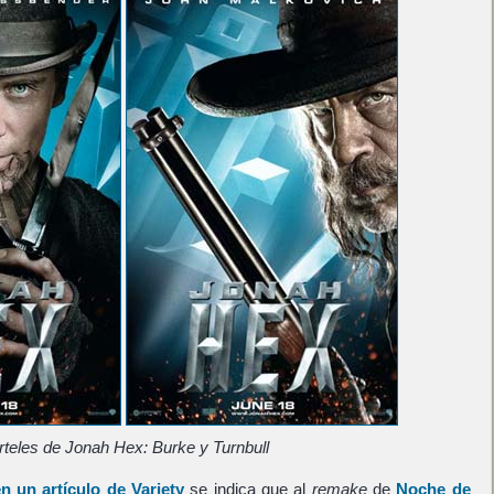
rteles de Jonah Hex: Burke y Turnbull
n un artículo de Variety
se indica que al
remake
de
Noche de