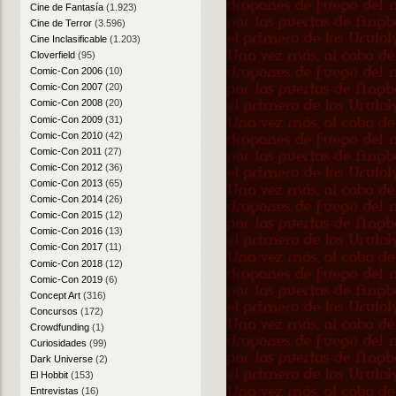
Cine de Fantasía
(1.923)
Cine de Terror
(3.596)
Cine Inclasificable
(1.203)
Cloverfield
(95)
Comic-Con 2006
(10)
Comic-Con 2007
(20)
Comic-Con 2008
(20)
Comic-Con 2009
(31)
Comic-Con 2010
(42)
Comic-Con 2011
(27)
Comic-Con 2012
(36)
Comic-Con 2013
(65)
Comic-Con 2014
(26)
Comic-Con 2015
(12)
Comic-Con 2016
(13)
Comic-Con 2017
(11)
Comic-Con 2018
(12)
Comic-Con 2019
(6)
Concept Art
(316)
Concursos
(172)
Crowdfunding
(1)
Curiosidades
(99)
Dark Universe
(2)
El Hobbit
(153)
Entrevistas
(16)