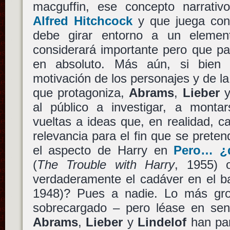
macguffin, ese concepto narrativ
Alfred Hitchcock
y que juega con 
debe girar entorno a un elemen
considerará importante pero que pa
en absoluto. Más aún, si bien e
motivación de los personajes y de la 
que protagoniza,
Abrams
,
Lieber
al público a investigar, a montar
vueltas a ideas que, en realidad, 
relevancia para el fin que se preten
el aspecto de Harry en
Pero… ¿q
(
The Trouble with Harry
, 1955) 
verdaderamente el cadáver en el 
1948)? Pues a nadie. Lo más gro
sobrecargado – pero léase en sent
Abrams
,
Lieber
y
Lindelof
han pa