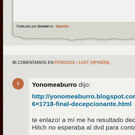
Publicado por
Uruloki
en
Opinión
.
86 COMENTARIOS
EN
PERDIDOS / LOST (OPINIÓN)…
1
Yonomeaburro
dijo:
http://yonomeaburro.blogspot.co
6×1718-final-decepcionante.html
te enlazo! a mí me ha resultado de
Hitch no esperaba al dvd para con