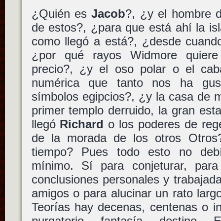
¿Quién es
Jacob
?, ¿y el hombre 
de estos?, ¿para que está ahí la i
como llegó a está?, ¿desde cuando
¿por qué rayos Widmore quiere 
precio?, ¿y el oso polar o el cab
numérica que tanto nos ha gust
símbolos egipcios?, ¿y la casa de
primer templo derruido, la gran esta
llegó
Richard
o los poderes de reg
de la morada de los otros Otros?
tiempo? Pues todo esto no debí
mínimo. Sí para conjeturar, para
conclusiones personales y trabajadas
amigos o para alucinar un rato lar
Teorías hay decenas, centenas o in
purgatorio, fantasía, destino. 