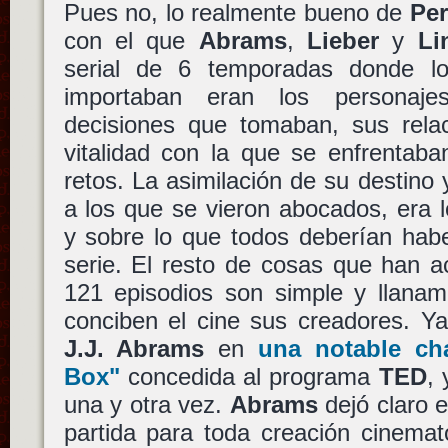
Pues no, lo realmente bueno de
Pe
con el que
Abrams
,
Lieber
y
Li
serial de 6 temporadas donde l
importaban eran los personaje
decisiones que tomaban, sus relac
vitalidad con la que se enfrentab
retos. La asimilación de su destino 
a los que se vieron abocados, era 
y sobre lo que todos deberían habe
serie. El resto de cosas que han a
121 episodios son simple y llana
conciben el cine sus creadores. Ya
J.J. Abrams
en
una notable cha
Box"
concedida al programa
TED
,
una y otra vez.
Abrams
dejó claro 
partida para toda creación cinemat