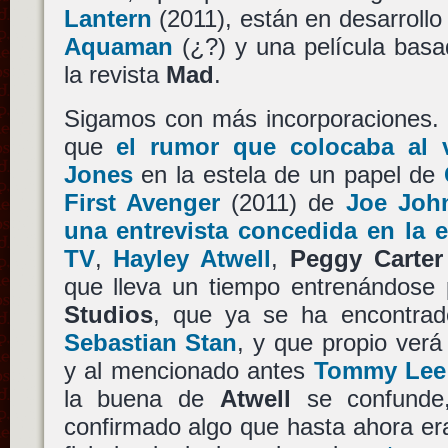
Lantern
(2011), están en desarroll
Aquaman
(¿?) y una película basa
la revista
Mad
.
Sigamos con más incorporaciones. E
que
el rumor que colocaba al
Jones
en la estela de un papel de
First Avenger
(2011) de
Joe Joh
una entrevista concedida en la 
TV
,
Hayley Atwell
,
Peggy Carter
que lleva un tiempo entrenándose 
Studios
, que ya se ha encontra
Sebastian Stan
, y que propio ver
y al mencionado antes
Tommy Lee
la buena de
Atwell
se confunde,
confirmado algo que hasta ahora era