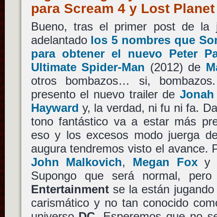
para Scream 4 y Lost Plane
Bueno, tras el primer post de la
adelantado
los 5 nombres que So
para obtener el nuevo Peter Pa
Ultimate Spider-Man
(2012) de
M
otros bombazos… si, bombazos.
presento el nuevo trailer de
Jonah
Hayward
y, la verdad, ni fu ni fa. D
tono fantástico va a estar más pr
eso y los excesos modo juerga del 
augura tendremos visto el avance.
John Malkovich
,
Megan Fox
Supongo que será normal, per
Entertainment
se la están jugando
carismático y no tan conocido com
universo
DC
. Esperemos que no s