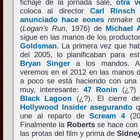
fichaje de la jornada sale,
otra v
coloca al director
Carl Rinsch
c
anunciado hace eones
remake
(
Logan’s Run
, 1976) de
Michael 
sigue en las manos de los producto
Goldsman
. La primera vez que ha
del 2005, lo planificaban para es
Bryan Singer
a los mandos. Ah
veremos en el 2012 en las manos d
a poco se está haciendo con una 
muy, interesante:
47 Ronin
(¿?)
Black Lagoon
(¿?). El cierre d
Hollywood Insider asegurando
q
une al reparto de
Scream 4
(20
Finalmente la
Roberts
se hace con 
las protas del film y prima de
Sidne