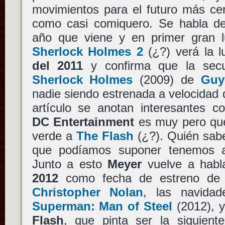
movimientos para el futuro más ce
como casi comiquero. Se habla de
año que viene y en primer gran 
Sherlock Holmes 2
(¿?) verá la l
del 2011
y confirma que la secu
Sherlock Holmes
(2009) de
Guy
nadie siendo estrenada a velocidad 
artículo se anotan interesantes co
DC Entertainment
es muy pero que
verde a
The Flash
(¿?). Quién sabe
que podíamos suponer tenemos an
Junto a esto
Meyer
vuelve a habl
2012
como fecha de estreno d
Christopher Nolan
, las navida
Superman: Man of Steel
(2012), y
Flash
, que pinta ser la siguien