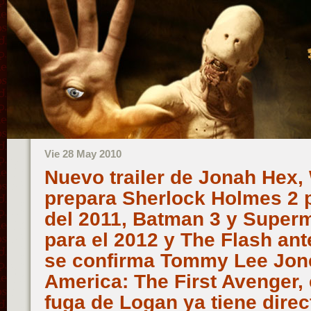
Vie 28 May 2010
Nuevo trailer de Jonah Hex,
prepara Sherlock Holmes 2 
del 2011, Batman 3 y Superm
para el 2012 y The Flash ant
se confirma Tommy Lee Jon
America: The First Avenger,
fuga de Logan ya tiene direc