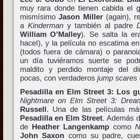
muy rara donde tienen cabida el 
mismísimo
Jason Miller
(again), r
a
Kinderman
y también al padre
William O’Malley
). Se salta la e
haceI), y la película no escatima en
(todos fuera de cámara) o paranoia
un día tuviéramos suerte se podr
maldito y perdido montaje del di
pocas, con verdaderos
jump scares
Pesadilla en Elm Street 3: Los g
Nightmare on Elm Street 3: Drea
Russell
. Una de las películas m
Pesadilla en Elm Street
. Además d
de
Heather Langenkamp
como
N
John Saxon
como su padre, cuen