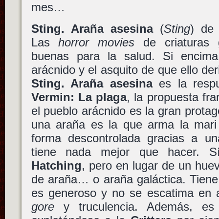
mes…
Sting. Araña asesina
(
Sting
) d
Las
horror movies
de criaturas 
buenas para la salud. Si encima
arácnido y el asquito de que ello der
Sting. Araña asesina
es la resp
Vermin: La plaga
, la propuesta fr
el pueblo arácnido es la gran protag
una araña es la que arma la mari
forma descontrolada gracias a u
tiene nada mejor que hacer. S
Hatching
, pero en lugar de un hue
de araña… o araña galáctica. Tiene
es generoso y no se escatima en ap
gore
y truculencia. Además, es 