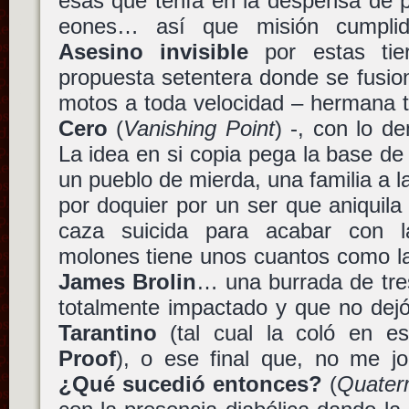
esas que tenía en la despensa de 
eones… así que misión cumpli
Asesino invisible
por estas tier
propuesta setentera donde se fusion
motos a toda velocidad – hermana 
Cero
(
Vanishing Point
) -, con lo d
La idea en si copia pega la base d
un pueblo de mierda, una familia a l
por doquier por un ser que aniquila
caza suicida para acabar con la 
molones tiene unos cuantos como la
James Brolin
… una burrada de tres
totalmente impactado y que no dejó
Tarantino
(tal cual la coló en 
Proof
), o ese final que, no me j
¿Qué sucedió entonces?
(
Quater