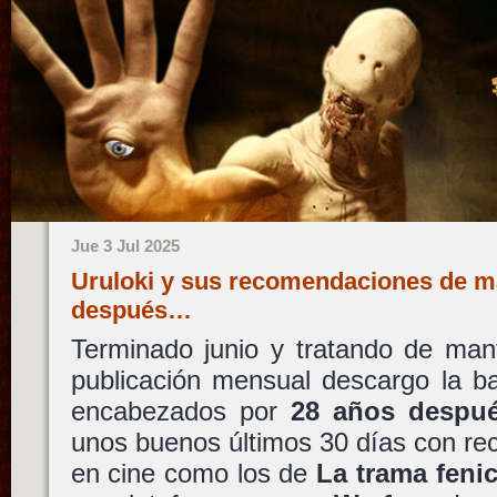
Jue 3 Jul 2025
Uruloki y sus recomendaciones de m
después…
Terminado junio y tratando de man
publicación mensual descargo la ba
encabezados por
28 años despu
unos buenos últimos 30 días con r
en cine como los de
La trama fenic