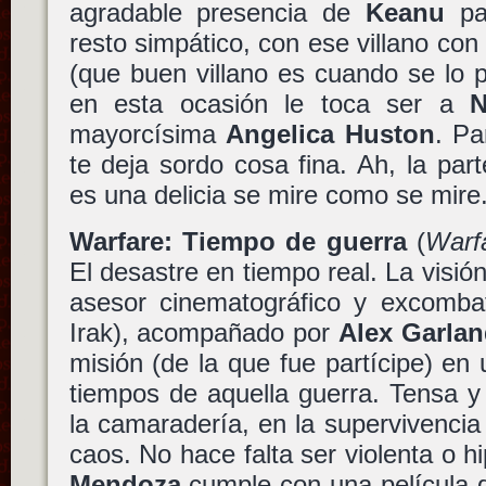
agradable presencia de
Keanu
par
resto simpático, con ese villano co
(que buen villano es cuando se lo 
en esta ocasión le toca ser a
N
mayorcísima
Angelica Huston
. Pa
te deja sordo cosa fina. Ah, la part
es una delicia se mire como se mire
Warfare: Tiempo de guerra
(
Warf
El desastre en tiempo real. La visió
asesor cinematográfico y excombat
Irak), acompañado por
Alex Garla
misión (de la que fue partícipe) en 
tiempos de aquella guerra. Tensa 
la camaradería, en la supervivenci
caos. No hace falta ser violenta o hi
Mendoza
cumple con una película q