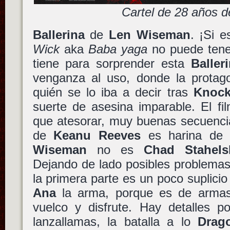
Cartel de 28 años 
Ballerina
de
Len Wiseman
. ¡Si 
Wick
aka
Baba yaga
no puede tene
tiene para sorprender esta
Baller
venganza al uso, donde la protag
quién se lo iba a decir tras
Knoc
suerte de asesina imparable. El fi
que atesorar, muy buenas secuencia
de
Keanu Reeves
es harina de o
Wiseman
no es
Chad Stahels
Dejando de lado posibles problemas
la primera parte es un poco suplicio
Ana
la arma, porque es de arma
vuelco y disfrute. Hay detalles 
lanzallamas, la batalla a lo
Drag