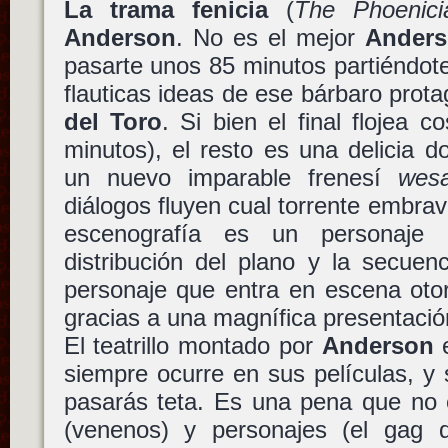
La trama fenicia
(
The Phoenic
Anderson
. No es el mejor
Ander
pasarte unos 85 minutos partiéndote 
flauticas ideas de ese bárbaro prot
del Toro
. Si bien el final flojea c
minutos), el resto es una delicia 
un nuevo imparable frenesí
wesa
diálogos fluyen cual torrente embrav
escenografía es un personaje
distribución del plano y la secue
personaje que entra en escena otor
gracias a una magnífica presentación
El teatrillo montado por
Anderson
e
siempre ocurre en sus películas, y s
pasarás teta. Es una pena que no e
(venenos) y personajes (el gag d