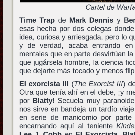
Cartel de Warf
Time Trap
de
Mark Dennis
y
Be
esas hecha por dos colegas dond
idea, curiosa y arriesgada, pero lo 
y de verdad, acaba entrando en 
mentales que en parte desvirtúan la 
que jugársela hombre, la ciencia ficc
que dejarte más tocado y menos flip
El exorcista III
(
The Exorcist III
) d
Otra que tenía ahí en el debe, ¡y m
por
Blatty
! Secuela muy paranoide
nos sirve en bandeja un tardío viaje
en serie de manicomio por part
encarnando aquí al teniente
Kind
Lee J. Cobb
en
El Exorcista
.
Bla