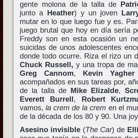
gente molona de la talla de
Patr
junto a
Heather
) y un joven
Larr
mutar en lo que luego fue y es. Pa
juego brutal que hoy en día sería 
Freddy son en esta ocasión un ne
suicidas de unos adolescentes ence
donde todo ocurre. Riza el rizo un d
Chuck Russell,
y una tropa de ma
Greg Cannom
,
Kevin Yagher
acompañados en sus tareas por, añ
de la talla de
Mike Elizalde
,
Scr
Everett Burrell
,
Robert Kurtzm
vamos,
la crem de la crem
en el mun
de la década de los 80 y 90. Una joy
Asesino invisible
(
The Car
) de
Ell