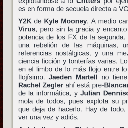
explotándose a lo
Critters
por ejem
es en forma de secuela directa a V
Y2K
de
Kyle Mooney
. A medio c
Virus
, pero sin la gracia y encanto
potencia de los FX de la segunda. 
una rebelión de las máquinas, u
referencias nostálgicas, y una me
ciencia ficción y tonterías varias. 
en el limbo de lo más flojo entre lo
flojísimo.
Jaeden Martell
no tiene 
Rachel Zegler
ahí está pre-
Blanca
de la informática, y
Julian Dennis
mola de todos, pues explota su p
que deja de hacerlo. Hay de todo, 
ver una vez y adiós.