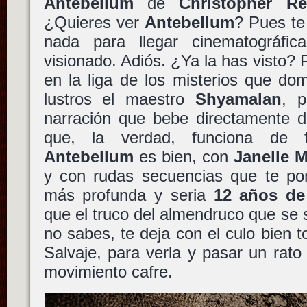
Antebellum
de
Christopher Re
¿Quieres ver
Antebellum
? Pues te 
nada para llegar cinematográfic
visionado. Adiós. ¿Ya la has visto? P
en la liga de los misterios que do
lustros el maestro
Shyamalan
, p
narración que bebe directamente d
que, la verdad, funciona de 
Antebellum
es bien, con
Janelle 
y con rudas secuencias que te po
más profunda y seria
12 años de
que el truco del almendruco que se 
no sabes, te deja con el culo bien 
Salvaje, para verla y pasar un rato 
movimiento cafre.