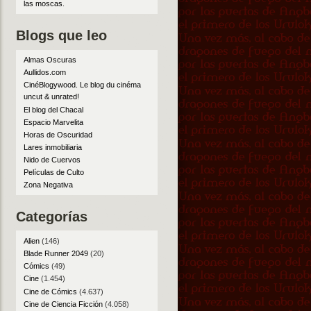
las moscas
.
Blogs que leo
Almas Oscuras
Aullidos.com
CinéBlogywood. Le blog du cinéma
uncut & unrated!
El blog del Chacal
Espacio Marvelita
Horas de Oscuridad
Lares inmobiliaria
Nido de Cuervos
Películas de Culto
Zona Negativa
Categorías
Alien
(146)
Blade Runner 2049
(20)
Cómics
(49)
Cine
(1.454)
Cine de Cómics
(4.637)
Cine de Ciencia Ficción
(4.058)