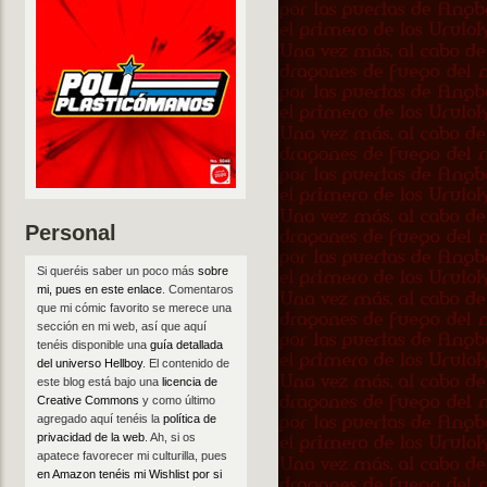
Personal
Si queréis saber un poco más
sobre
mi, pues en este enlace
. Comentaros
que mi cómic favorito se merece una
sección en mi web, así que aquí
tenéis disponible una
guía detallada
del universo Hellboy
. El contenido de
este blog está bajo una
licencia de
Creative Commons
y como último
agregado aquí tenéis la
política de
privacidad de la web
. Ah, si os
apatece favorecer mi culturilla, pues
en Amazon tenéis mi Wishlist por si