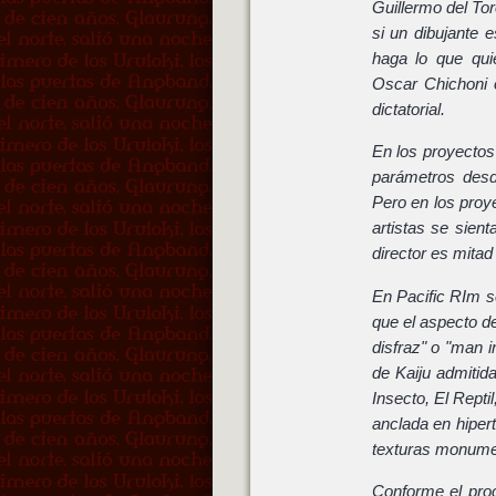
Guillermo del To
si un dibujante 
haga lo que qui
Oscar Chichoni 
dictatorial.
En los proyectos
parámetros desd
Pero en los proy
artistas se sient
director es mitad
En Pacific RIm s
que el aspecto de
disfraz" o "man i
de Kaiju admitida
Insecto, El Repti
anclada en hiper
texturas monumen
Conforme el pro