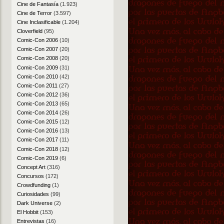
Cine de Fantasía
(1.923)
Cine de Terror
(3.597)
Cine Inclasificable
(1.204)
Cloverfield
(95)
Comic-Con 2006
(10)
Comic-Con 2007
(20)
Comic-Con 2008
(20)
Comic-Con 2009
(31)
Comic-Con 2010
(42)
Comic-Con 2011
(27)
Comic-Con 2012
(36)
Comic-Con 2013
(65)
Comic-Con 2014
(26)
Comic-Con 2015
(12)
Comic-Con 2016
(13)
Comic-Con 2017
(11)
Comic-Con 2018
(12)
Comic-Con 2019
(6)
Concept Art
(316)
Concursos
(172)
Crowdfunding
(1)
Curiosidades
(99)
Dark Universe
(2)
El Hobbit
(153)
Entrevistas
(16)