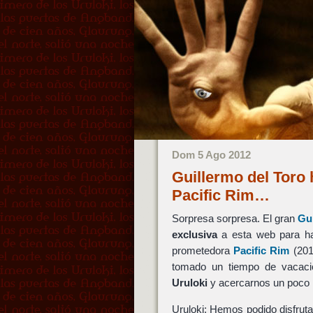
Dom 5 Ago 2012
Guillermo del Toro 
Pacific Rim…
Sorpresa sorpresa. El gran
Gu
exclusiva
a esta web para hab
prometedora
Pacific Rim
(201
tomado un tiempo de vacaci
Uruloki
y acercarnos un poco
Uruloki: Hemos podido disfruta