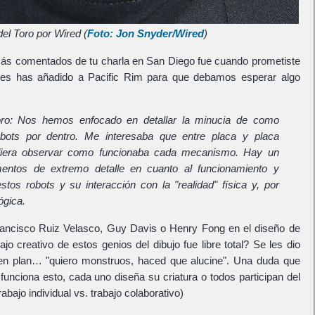
del Toro por Wired (
Foto: Jon Snyder/Wired
)
más comentados de tu charla en San Diego fue cuando prometiste
tes has añadido a Pacific Rim para que debamos esperar algo
oro: Nos hemos enfocado en detallar la minucia de como
obots por dentro. Me interesaba que entre placa y placa
iera observar como funcionaba cada mecanismo. Hay un
ntos de extremo detalle en cuanto al funcionamiento y
os robots y su interacción con la "realidad" física y, por
ógica.
Francisco Ruiz Velasco, Guy Davis o Henry Fong en el diseño de
bajo creativo de estos genios del dibujo fue libre total? Se les dio
en plan… "quiero monstruos, haced que alucine". Una duda que
unciona esto, cada uno diseña su criatura o todos participan del
bajo individual vs. trabajo colaborativo)