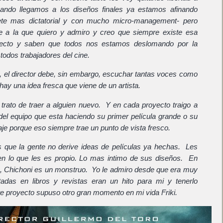
cuando llegamos a los diseños finales ya estamos afinando
ete mas dictatorial y con mucho micro-management- pero
te a la que quiero y admiro y creo que siempre existe esa
fecto y saben que todos nos estamos deslomando por la
todos trabajadores del cine.
o, el director debe, sin embargo, escuchar tantas voces como
ay una idea fresca que viene de un artista.
 trato de traer a alguien nuevo. Y en cada proyecto traigo a
 del equipo que esta haciendo su primer película grande o su
je porque eso siempre trae un punto de vista fresco.
s que la gente no derive ideas de películas ya hechas. Les
en lo que les es propio. Lo mas intimo de sus diseños. En
o, Chichoni es un monstruo. Yo le admiro desde que era muy
tadas en libros y revistas eran un hito para mi y tenerlo
te proyecto supuso otro gran momento en mi vida Friki.