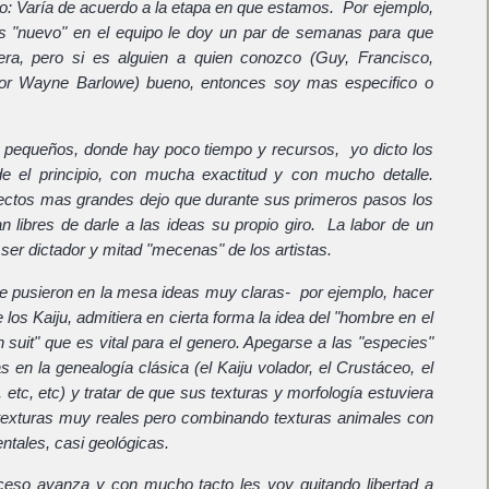
ro: Varía de acuerdo a la etapa en que estamos. Por ejemplo,
es "nuevo" en el equipo le doy un par de semanas para que
era, pero si es alguien a quien conozco (Guy, Francisco,
or Wayne Barlowe) bueno, entonces soy mas especifico o
 pequeños, donde hay poco tiempo y recursos, yo dicto los
e el principio, con mucha exactitud y con mucho detalle.
ectos mas grandes dejo que durante sus primeros pasos los
an libres de darle a las ideas su propio giro. La labor de un
 ser dictador y mitad "mecenas" de los artistas.
e pusieron en la mesa ideas muy claras- por ejemplo, hacer
 los Kaiju, admitiera en cierta forma la idea del "hombre en el
n suit" que es vital para el genero. Apegarse a las "especies"
s en la genealogía clásica (el Kaiju volador, el Crustáceo, el
l, etc, etc) y tratar de que sus texturas y morfología estuviera
texturas muy reales pero combinando texturas animales con
tales, casi geológicas.
ceso avanza y con mucho tacto les voy quitando libertad a