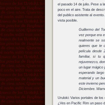
el pasado 14 de julio. Pese a 
poco en el aire. Trata de desc
del publico asistente al evento
vista posible.
Guillermo del To
vez porque era e
realmente se so
quieres que te 
película desde
familiar, si t
rejuvenezco, don
un lugar mágico 
esperando largo
material y un b
este invierno per
Diciembre. Warn
Uruloki: Varios portales de los
¿Ves en Pacific Rim un paso de