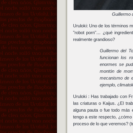
Guillermo 
Uruloki: Uno de los términos 
"robot porn"… ¿qué ingredien
realmente grandioso?
Guillermo del T
funcionan los r
enormes se pud
montón de mome
mecanismo de est
ejemplo, climatol
Uruloki : Has trabajado con 
las criaturas o Kaijus. ¿El tra
alguna pauta o fue todo más 
tengo a este respecto, ¿cómo f
proceso de lo que veremos? (tra