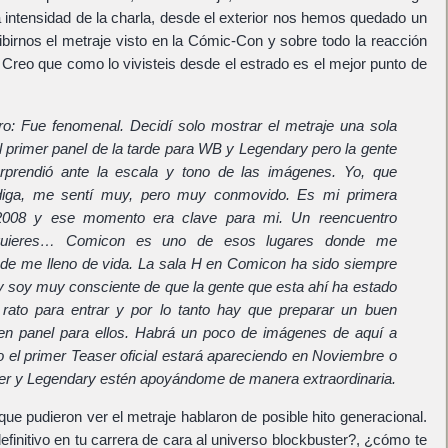
la intensidad de la charla, desde el exterior nos hemos quedado un
ribirnos el metraje visto en la Cómic-Con y sobre todo la reacción
. Creo que como lo vivisteis desde el estrado es el mejor punto de
ro: Fue fenomenal. Decidí solo mostrar el metraje una sola
l primer panel de la tarde para WB y Legendary pero la gente
rprendió ante la escala y tono de las imágenes. Yo, que
diga, me sentí muy, pero muy conmovido. Es mi primera
 2008 y ese momento era clave para mi. Un reencuentro
u quieres… Comicon es uno de esos lugares donde me
de me lleno de vida. La sala H en Comicon ha sido siempre
y soy muy consciente de que la gente que esta ahí ha estado
 rato para entrar y por lo tanto hay que preparar un buen
uen panel para ellos. Habrá un poco de imágenes de aquí a
o el primer Teaser oficial estará apareciendo en Noviembre o
er y Legendary estén apoyándome de manera extraordinaria.
 que pudieron ver el metraje hablaron de posible hito generacional.
finitivo en tu carrera de cara al universo blockbuster?, ¿cómo te