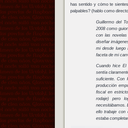
has sentido y cómo te sientes
palpables? (hablo como directo
Guillermo del T
2008 como guion
con las novelas
diseñar imágenes
mi desde luego 
faceta de mi carr
Cuando hice El 
sentía clarament
suficiente. Con
producción emp
fiscal en estric
rodaje) pero l
necesitábamos. E
ello trabaje co
estaba completam