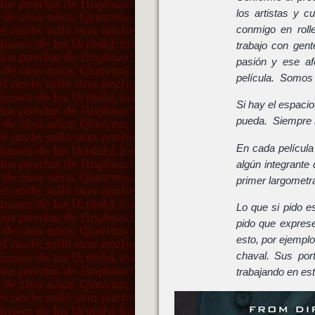
los artistas y 
conmigo en roll
trabajo con gen
pasión y ese a
película. Somos 
Si hay el espaci
pueda. Siempre h
En cada película
algún integrante
primer largometra
Lo que si pido e
pido que expres
esto, por ejempl
chaval. Sus por
trabajando en es