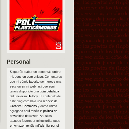
Personal
Si queréis saber un poco más
sobre
mi, pues en este enlace
. Comentaros
que mi cómic favorito se merece una
sección en mi web, así que aquí
tenéis disponible una
guía detallada
del universo Hellboy
. El contenido de
este blog está bajo una
licencia de
Creative Commons
y como último
agregado aquí tenéis la
política de
privacidad de la web
. Ah, si os
apatece favorecer mi culturilla, pues
en Amazon tenéis mi Wishlist por si