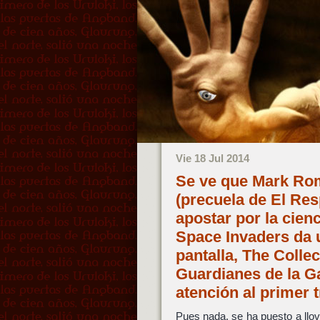
Vie 18 Jul 2014
Se ve que Mark Rom
(precuela de El Res
apostar por la cienc
Space Invaders da u
pantalla, The Colle
Guardianes de la G
atención al primer 
Pues nada, se ha puesto a llov