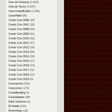
Cine de Fantasía
(1.923)
Cine de Terror
(3.597)
Cine Inclasificable
(1.204)
Cloverfield
(95)
Comic-Con 2006
(10)
Comic-Con 2007
(20)
Comic-Con 2008
(20)
Comic-Con 2009
(31)
Comic-Con 2010
(42)
Comic-Con 2011
(27)
Comic-Con 2012
(36)
Comic-Con 2013
(65)
Comic-Con 2014
(26)
Comic-Con 2015
(12)
Comic-Con 2016
(13)
Comic-Con 2017
(11)
Comic-Con 2018
(12)
Comic-Con 2019
(6)
Concept Art
(316)
Concursos
(172)
Crowdfunding
(1)
Curiosidades
(99)
Dark Universe
(2)
El Hobbit
(153)
Entrevistas
(16)