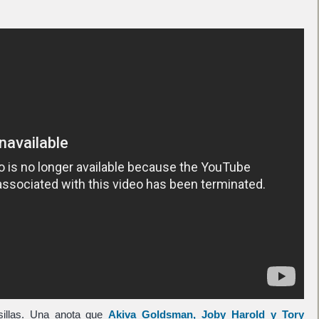
osillas. Una anota que
Akiva Goldsman
,
Joby Harold
y
Tory