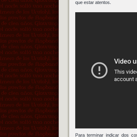
que estar atentos.
Para terminar indicar dos c