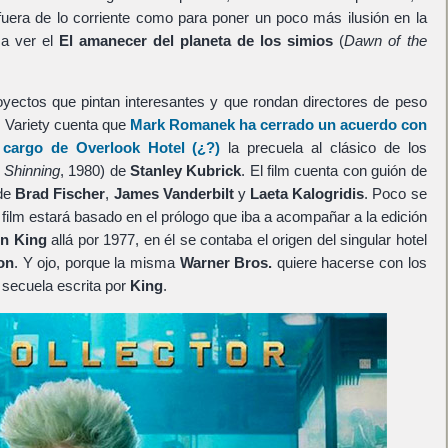
fuera de lo corriente como para poner un poco más ilusión en la
 a ver el
El amanecer del planeta de los simios
(
Dawn of the
ectos que pintan interesantes y que rondan directores de peso
 Variety cuenta que
Mark Romanek
ha cerrado un acuerdo con
 cargo de
Overlook Hotel
(¿?)
la precuela al clásico de los
 Shinning
, 1980) de
Stanley Kubrick
. El film cuenta con guión de
 de
Brad Fischer
,
James Vanderbilt
y
Laeta Kalogridis
. Poco se
film estará basado en el prólogo que iba a acompañar a la edición
n King
allá por 1977, en él se contaba el origen del singular hotel
on
. Y ojo, porque la misma
Warner Bros.
quiere hacerse con los
, secuela escrita por
King
.