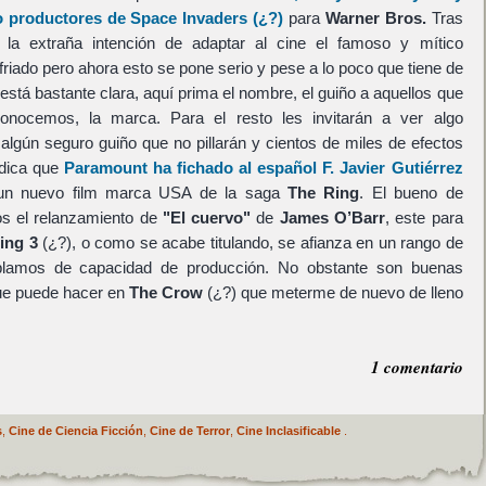
o productores de
Space Invaders
(¿?)
para
Warner Bros.
Tras
 la extraña intención de adaptar al cine el famoso y mítico
friado pero ahora esto se pone serio y pese a lo poco que tiene de
está bastante clara, aquí prima el nombre, el guiño a aquellos que
nocemos, la marca. Para el resto les invitarán a ver algo
lgún seguro guiño que no pillarán y cientos de miles de efectos
ndica que
Paramount
ha fichado al español
F. Javier Gutiérrez
 un nuevo film marca USA de la saga
The Ring
. El bueno de
s el relanzamiento de
"El cuervo"
de
James O’Barr
, este para
ing 3
(¿?), o como se acabe titulando, se afianza en un rango de
ablamos de capacidad de producción. No obstante son buenas
que puede hacer en
The Crow
(¿?) que meterme de nuevo de lleno
1 comentario
s
,
Cine de Ciencia Ficción
,
Cine de Terror
,
Cine Inclasificable
.