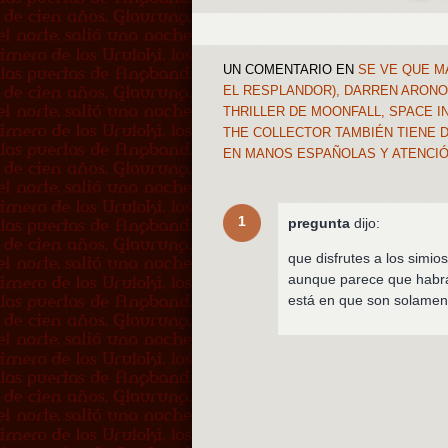
UN COMENTARIO
EN
SE VE QUE M
EL RESPLANDOR), DARREN ARONO
THRILLER DE MOONFALL, SPACE I
THE COLLECTOR TAMBIÉN TIENE D
EN MANOS ESPAÑOLAS Y ATENCIÓ
1
pregunta
dijo:
que disfrutes a los simi
aunque parece que habrá 
está en que son solament