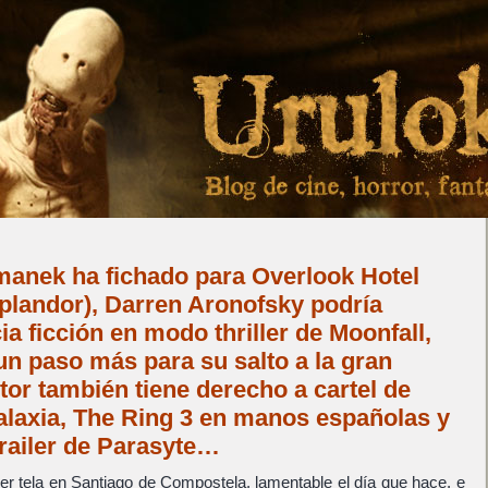
anek ha fichado para Overlook Hotel
plandor), Darren Aronofsky podría
ia ficción en modo thriller de Moonfall,
n paso más para su salto a la gran
ctor también tiene derecho a cartel de
alaxia, The Ring 3 en manos españolas y
trailer de Parasyte…
er tela en Santiago de Compostela, lamentable el día que hace, e