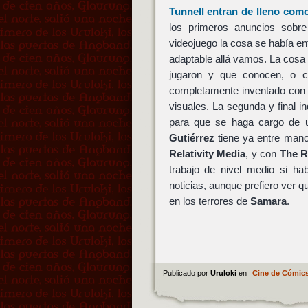
Tunnell
entran de lleno com
los primeros anuncios sobre
videojuego la cosa se había en
adaptable allá vamos. La cosa 
jugaron y que conocen, o co
completamente inventado con a
visuales. La segunda y final i
para que se haga cargo de
Gutiérrez
tiene ya entre mano
Relativity Media
, y con
The R
trabajo de nivel medio si h
noticias, aunque prefiero ver 
en los terrores de
Samara
.
Publicado por
Uruloki
en
Cine de Cómic