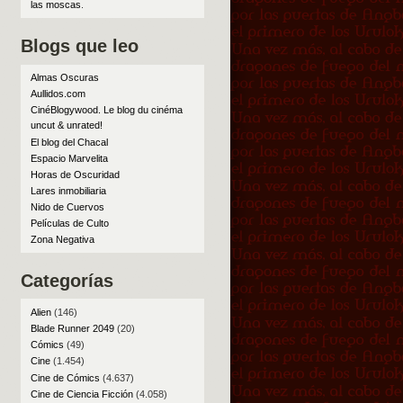
las moscas
.
Blogs que leo
Almas Oscuras
Aullidos.com
CinéBlogywood. Le blog du cinéma
uncut & unrated!
El blog del Chacal
Espacio Marvelita
Horas de Oscuridad
Lares inmobiliaria
Nido de Cuervos
Películas de Culto
Zona Negativa
Categorías
Alien
(146)
Blade Runner 2049
(20)
Cómics
(49)
Cine
(1.454)
Cine de Cómics
(4.637)
Cine de Ciencia Ficción
(4.058)