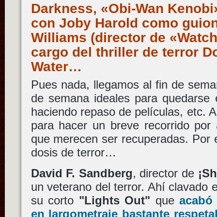
Darkness, «Obi-Wan Kenobi
con Joby Harold como guion
Williams (director de «Watc
cargo del thriller de terror D
Water…
Pues nada, llegamos al fin de sem
de semana ideales para quedarse e
haciendo repaso de películas, etc.
para hacer un breve recorrido por 
que merecen ser recuperadas. Por e
dosis de terror…
David F. Sandberg
, director de
¡S
un veterano del terror. Ahí clavado 
su corto
"Lights Out"
que
acabó 
en largometraje bastante respeta