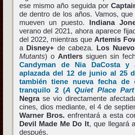
ese mismo año seguida por
Captai
de dentro de los años. Vamos, que 
mueven un puesto.
Indiana Jon
verano del 2021, ahora aparece fija
del 2022, mientras que
Artemis Fo
a
Disney+
de cabeza.
Los Nuevo
Mutants
) o
Antlers
siguen sin fech
Candyman
de
Nia DaCosta
y
aplazada del 12 de junio al 25 
también tiene nueva fecha de
tranquilo 2
(
A Quiet Place Part
Negra
se vio directamente afectada
cines, dios mediante, el 4 de septi
Warner Bros.
enfrentará a esta c
Devil Made Me Do It
, que llegará
después.