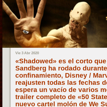
Vie 3 Abr 2020
«Shadowed» es el corto que 
Sandberg ha rodado durante
confinamiento, Disney / Mar
reajusten todas las fechas d
espera un vacío de varios m
trailer completo de «50 State
nuevo cartel molón de We 