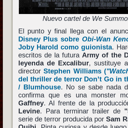
Nuevo cartel de We Summo
El punto y final llega con el anu
Disney Plus
sobre
Obi-Wan Ken
Joby Harold
como guionista
. Har
escritos de la futura
Army of the 
leyenda de Excalibur
, sustituye 
director
Stephen Williams
(
"Watc
del thriller de terror
Don’t Go in 
/
Blumhouse
. No se sabe nada d
confirma que es una monster mo
Gaffney
. Al frente de la producci
Levine
. Para terminar trailer de
"
serie de terror producida por
Sam R
Quibi
. Pinta curiosa y desde lueg