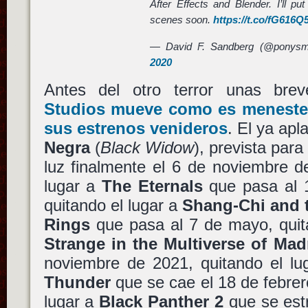
After Effects and Blender. I’ll pu
scenes soon.
https://t.co/fG616Q
— David F. Sandberg (@ponys
2020
Antes del otro terror unas bre
Studios
mueve como es menester
sus estrenos venideros
. El ya ap
Negra
(
Black Widow
), prevista par
luz finalmente el 6 de noviembre d
lugar a
The Eternals
que pasa al 1
quitando el lugar a
Shang-Chi and t
Rings
que pasa al 7 de mayo, quit
Strange in the Multiverse of Ma
noviembre de 2021, quitando el l
Thunder
que se cae el 18 de febrer
lugar a
Black Panther 2
que se est