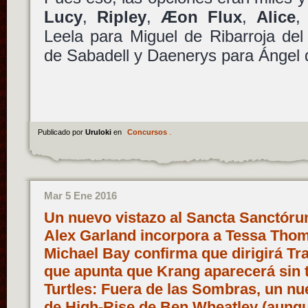
Lucy
,
Ripley
,
Æon Flux
,
Alice
,
Leela para Miguel de Ribarroja del
de Sabadell y Daenerys para Ángel d
Publicado por
Uruloki
en
Concursos
.
Mar 5 Ene 2016
Un nuevo vistazo al Sancta Sanctóru
Alex Garland incorpora a Tessa Thom
Michael Bay confirma que dirigirá Tr
que apunta que Krang aparecerá sin t
Turtles: Fuera de las Sombras, un nue
de High-Rise de Ben Wheatley (aunque