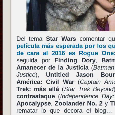
Del tema
Star Wars
comentar q
película más esperada por los q
de cara al 2016 es
Rogue One:
seguida por
Finding Dory
,
Bat
Amanecer de la Justicia
(
Batman
Justice
),
Untitled Jason Bou
América: Civil War
(
Captain Ame
Trek: más allá
(
Star Trek Beyond
contraataque
(
Independence Day:
Apocalypse
,
Zoolander No. 2
y
T
rematar lo que decora el blog…