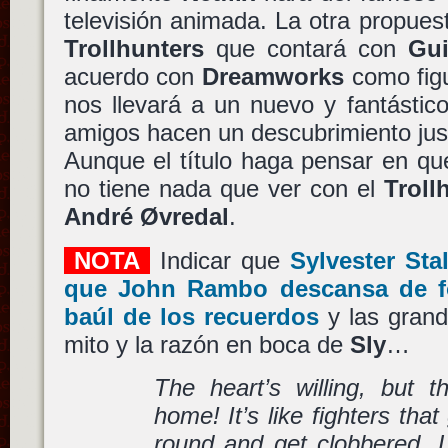
televisión animada. La otra propue
Trollhunters
que contará con
Gui
acuerdo con
Dreamworks
como figu
nos llevará a un nuevo y fantásti
amigos hacen un descubrimiento just
Aunque el título haga pensar en qu
no tiene nada que ver con el
Troll
André Øvredal
.
NOTA
Indicar que
Sylvester Sta
que
John Rambo
descansa de fo
baúl de los recuerdos
y las grand
mito y la razón en boca de
Sly
…
The heart’s willing, but 
home! It’s like fighters tha
round and get clobbered. 