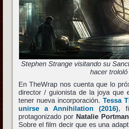
Stephen Strange visitando su Sanc
hacer trololó
En TheWrap nos cuenta que lo pr
director / guionista de la joya que
tener nueva incorporación.
Tessa 
unirse a
Annihilation
(2016)
, f
protagonizado por
Natalie Portma
Sobre el film decir que es una adap