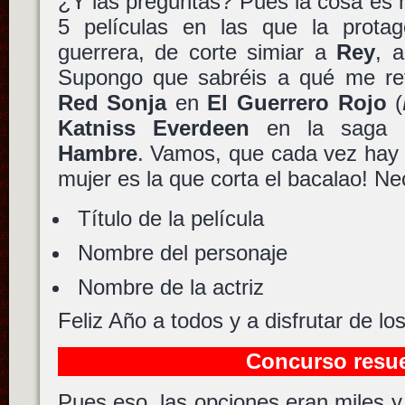
¿Y las preguntas? Pues la cosa es 
5 películas en las que la prota
guerrera, de corte simiar a
Rey
, 
Supongo que sabréis a qué me refi
Red Sonja
en
El Guerrero Rojo
(
Katniss Everdeen
en la saga
Hambre
. Vamos, que cada vez hay 
mujer es la que corta el bacalao! Ne
Título de la película
Nombre del personaje
Nombre de la actriz
Feliz Año a todos y a disfrutar de l
Concurso resue
Pues eso, las opciones eran miles y