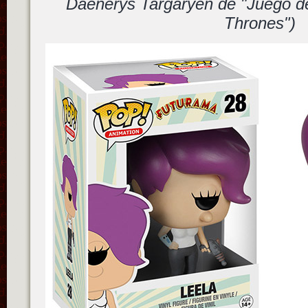
Daenerys Targaryen de "Juego d
Thrones")