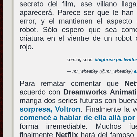
secreto del film, ese villano lle
aparecerá. Parece ser que le han q
error, y el mantienen el aspecto 
robot. Sólo espero que sea como
criatura en el vientre de un robot 
rojo.
coming soon.
#highrise
pic.twitt
— mr_wheatley (@mr_wheatley)
e
Para rematar comentar que
Net
acuerdo con
Dreamworks Animat
manga dos series futuras con buen
sorpresa,
Voltron
. Finalmente la v
comencé a hablar de ella allá por 
forma irremediable. Muchos fu
finalmente
Netflix
hará del famoso 