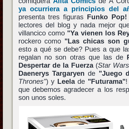
comiquera
Alita Cómics
de A Coru
ya ocurriera a principios del 
presenta tres figuras
Funko Pop!
lectores del blog y nada mejor qu
villancico como
"Ya vienen los Re
rockero como
"Las chicas son g
esto a qué se debe? Pues a que la
regalan no son otras que las de
Despertar de la Fuerza
(
Star War
Daenerys Targaryen
de
"Juego 
Thrones"
) y
Leela
de
"Futurama"
!
que debemos agradecer a los respo
son unos soles.