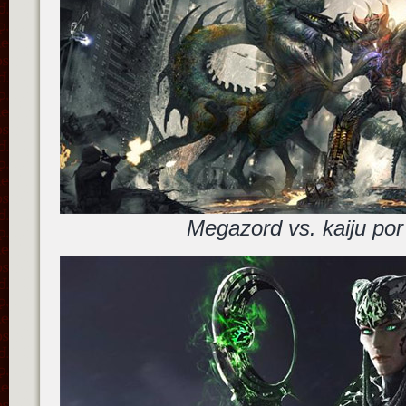
Megazord vs. kaiju por