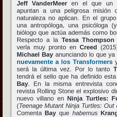
Jeff VanderMeer
en el que un g
apuntan a una peligrosa misión 
naturaleza no aplican. En el grup
una antropóloga, una psicóloga (y
biólogo que actúa además como bor
Respecto a la
Tessa Thompson
verla muy pronto en
Creed
(2015
Michael Bay
anunciando lo que y
nuevamente a los
Transformers
y
será la última vez. Por lo tanto
T
tendrá el sello que ha definido esta
Bay
. En la misma entrevista conc
revista Rolling Stone el explosivo d
nuevo villano en
Ninja Turtles: 
(
Teenage Mutant Ninja Turtles: Out
Comenta
Bay
que
habemus
Kran