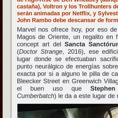
castaña), Voltron y los Trollhunters 
serán animadas por Netflix, y Sylves
John Rambo debe descansar de forma
Marvel nos ofrece hoy, por eso de
Magos de Oriente, un regalito en 
concept art del
Sancta Sanctóru
(
Doctor Strange
, 2016), ese edifi
lugar donde se efectuaban sacrifi
punto neurálgico de energías sobre
exacta por si a alguno le pilla de 
Bleecker Street en Greenwich Vill
el buen uso que
Stephen
Cumberbatch
) le da a este lugar d