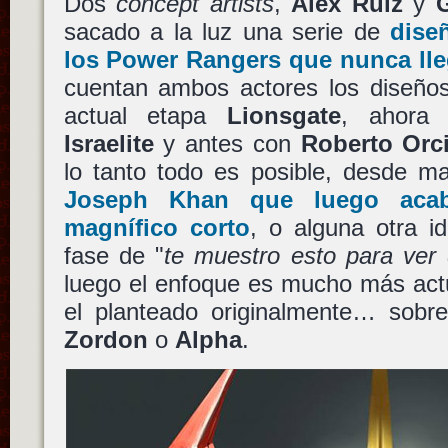
Dos
concept artists
,
Alex Ruiz
y
sacado a la luz una serie de
dise
los
Power Rangers
que nunca lleg
cuentan ambos actores los diseños
actual etapa
Lionsgate
, ahor
Israelite
y antes con
Roberto Orc
lo tanto todo es posible, desde ma
Joseph Khan
que luego acab
magnífico corto
, o alguna otra i
fase de "
te muestro esto para ver
luego el enfoque es mucho más actu
el planteado originalmente… sobr
Zordon
o
Alpha
.