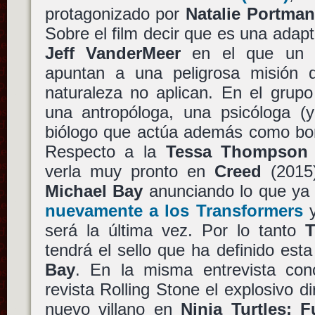
protagonizado por
Natalie Portma
Sobre el film decir que es una adap
Jeff VanderMeer
en el que un g
apuntan a una peligrosa misión 
naturaleza no aplican. En el grup
una antropóloga, una psicóloga (y
biólogo que actúa además como bor
Respecto a la
Tessa Thompson
verla muy pronto en
Creed
(2015
Michael Bay
anunciando lo que y
nuevamente a los
Transformers
y
será la última vez. Por lo tanto
T
tendrá el sello que ha definido esta
Bay
. En la misma entrevista conc
revista Rolling Stone el explosivo d
nuevo villano en
Ninja Turtles: 