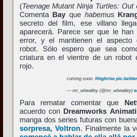
(
Teenage Mutant Ninja Turtles: Out
Comenta
Bay
que
habemus
Kran
secreto del film, ese villano lle
aparecerá. Parece ser que le han q
error, y el mantienen el aspecto 
robot. Sólo espero que sea como
criatura en el vientre de un robot 
rojo.
coming soon.
#highrise
pic.twitt
— mr_wheatley (@mr_wheatley)
e
Para rematar comentar que
Net
acuerdo con
Dreamworks Animat
manga dos series futuras con buen
sorpresa,
Voltron
. Finalmente la v
comencé a hablar de ella allá por 