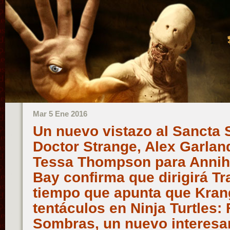
Mar 5 Ene 2016
Un nuevo vistazo al Sancta
Doctor Strange, Alex Garlan
Tessa Thompson para Annihi
Bay confirma que dirigirá Tr
tiempo que apunta que Kran
tentáculos en Ninja Turtles: 
Sombras, un nuevo interesan