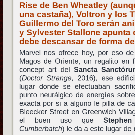
Rise de Ben Wheatley (aunqu
una castaña), Voltron y los T
Guillermo del Toro serán ani
y Sylvester Stallone apunt
debe descansar de forma de
Marvel nos ofrece hoy, por eso de
Magos de Oriente, un regalito en 
concept art del
Sancta Sanctóru
(
Doctor Strange
, 2016), ese edifi
lugar donde se efectuaban sacrifi
punto neurálgico de energías sobre
exacta por si a alguno le pilla de 
Bleecker Street en Greenwich Vill
el buen uso que
Stephen
Cumberbatch
) le da a este lugar d