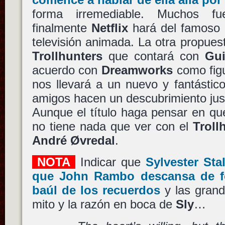
forma irremediable. Muchos fu
finalmente
Netflix
hará del famoso 
televisión animada. La otra propue
Trollhunters
que contará con
Gui
acuerdo con
Dreamworks
como figu
nos llevará a un nuevo y fantásti
amigos hacen un descubrimiento just
Aunque el título haga pensar en qu
no tiene nada que ver con el
Troll
André Øvredal
.
NOTA
Indicar que
Sylvester Sta
que
John Rambo
descansa de fo
baúl de los recuerdos
y las grand
mito y la razón en boca de
Sly
…