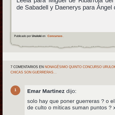
Leela para Miguel de Ribarroja del
de Sabadell y Daenerys para Ángel d
Publicado por
Uruloki
en
Concursos
.
7 COMENTARIOS
EN
NONAGÉSIMO QUINTO CONCURSO URULOKI:
CHICAS SON GUERRERAS…
1
Emar Martinez
dijo:
solo hay que poner guerreras ? o e
de culto o míticas suman puntos ? 