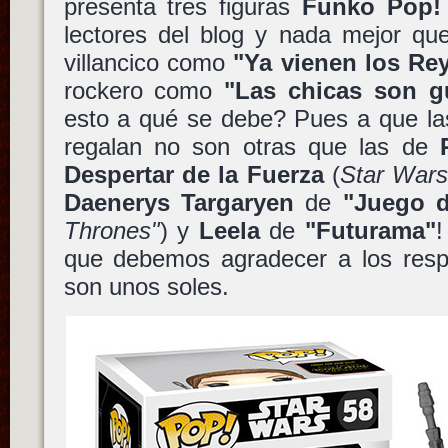
presenta tres figuras
Funko Pop!
lectores del blog y nada mejor qu
villancico como
"Ya vienen los Re
rockero como
"Las chicas son g
esto a qué se debe? Pues a que la
regalan no son otras que las de
Despertar de la Fuerza
(
Star War
Daenerys Targaryen
de
"Juego 
Thrones"
) y
Leela
de
"Futurama"
!
que debemos agradecer a los respo
son unos soles.