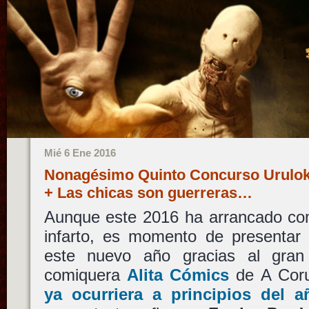
Mié 6 Ene 2016
Nonagésimo Quinto Concurso Uruloki
+ Las chicas son guerreras…
Aunque este 2016 ha arrancado com
infarto, es momento de presentar 
este nuevo año gracias al gran 
comiquera
Alita Cómics
de A Coru
ya ocurriera a principios del 