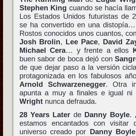
Stephen King
cuando se hacía lla
Los Estados Unidos futuristas de 
se ha convertido en una distopía… 
Rostos conocidos unos cuantos, co
Josh Brolin
,
Lee Pace
,
David Za
Michael Cera
… y frente a ellos
buen sabor de boca dejó con
Sangr
de que dejar paso a la versión cic
protagonizada en los fabulosos año
Arnold Schwarzenegger
. Otra i
apunta a muy a finales e igual ni
Wright
nunca defrauda.
28 Years Later
de
Danny Boyle
.
estamos encantados con visitar 
universo creado por
Danny Boyle