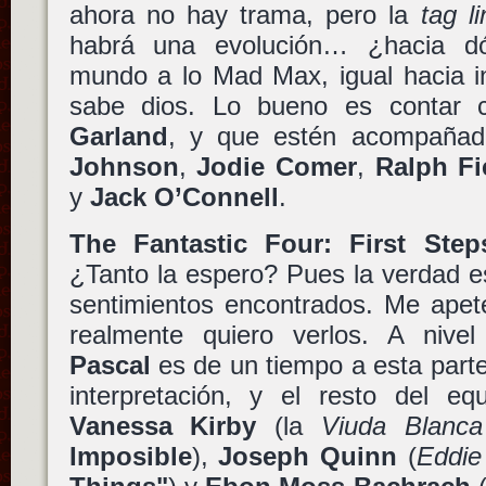
ahora no hay trama, pero la
tag li
habrá una evolución… ¿hacia d
mundo a lo Mad Max, igual hacia i
sabe dios. Lo bueno es contar 
Garland
, y que estén acompaña
Johnson
,
Jodie Comer
,
Ralph F
y
Jack O’Connell
.
The Fantastic Four: First Step
¿Tanto la espero? Pues la verdad 
sentimientos encontrados. Me apet
realmente quiero verlos. A nive
Pascal
es de un tiempo a esta parte
interpretación, y el resto del 
Vanessa Kirby
(la
Viuda Blanca
Imposible
),
Joseph Quinn
(
Eddi