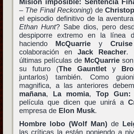
Misión imposible: Sentencia Fin
– The Final Reckoning
) de
Christo
el episodio definitivo de la aventu
Ethan Hunt
? Sabe dios, pero des
despiporre extremo en la línea 
haciendo
McQuarrie
y
Cruise
colaboración en
Jack Reacher
. 
últimas películas de
McQuarrie
son 
su futuro (
The Gauntlet
y
Bro
juntarlos) también. Como guio
magnifica, a las anteriores deb
mañana
,
La momia
,
Top Gun: 
película que dicen que unirá a
C
empresa de
Elon Musk
.
Hombre lobo (Wolf Man)
de
Le
las críticas la están poniendo a n