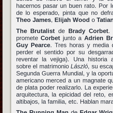
hacernos pasar un buen rato. Por l
de lo esperado, pinta que no def
Theo James
,
Elijah Wood
o
Tatia
The Brutalist
de
Brady Corbet
.
promete
Corbet
junto a
Adrien B
Guy Pearce
. Tres horas y media 
perder el sentido por su desgarra
reventar la vejiga). Una historia 
sobre el matrimonio
László
, su esc
Segunda Guerra Mundial, y la oportu
americano merced a un magnate qu
de plata poder realizarlo. La experie
arquitectura, la epicidad del reto, e
altibajos, la familia, etc. Hablan mara
The Running Man
de
Edgar Wrig