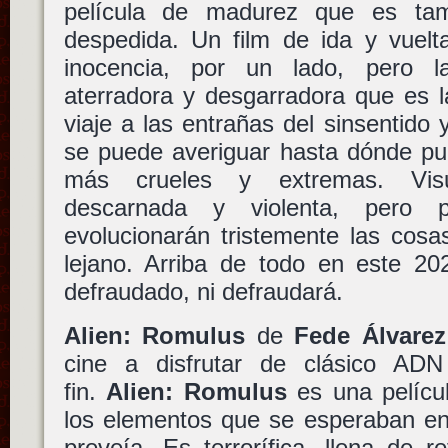
película de madurez que es tam
despedida. Un film de ida y vuelt
inocencia, por un lado, pero l
aterradora y desgarradora que es l
viaje a las entrañas del sinsentido
se puede averiguar hasta dónde pu
más crueles y extremas. Visu
descarnada y violenta, pero 
evolucionarán tristemente las cos
lejano. Arriba de todo en este 2
defraudado, ni defraudará.
Alien: Romulus
de
Fede Álvarez
cine a disfrutar de clásico ADN
fin.
Alien: Romulus
es una películ
los elementos que se esperaban en
preveía. Es terrorífica, llena de r