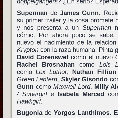
doppelgängers
? ¿En serio? Esperad
Superman
de
James Gunn
. Reci
su primer trailer y la cosa promete 
y nos presenta a un
Superman
m
cómic. Por ahora poco se sabe, 
nuevo el nacimiento de la relación
Krypton
con la raza humana. Pinta go
David Corenswet
como el nuevo
Rachel Brosnahan
como
Lois 
como
Lex Luthor
,
Nathan Fillion
Green Lantern
,
Skyler Gisondo
co
Gunn
como
Maxwell Lord
,
Milly A
/ Supergirl
e
Isabela Merced
co
Hawkgirl
.
Bugonia
de
Yorgos Lanthimos
. 