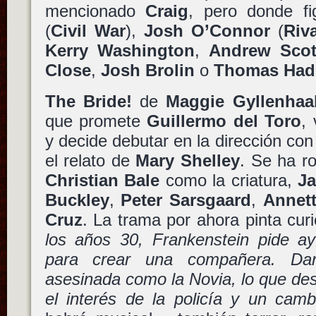
mencionado
Craig
, pero donde f
(
Civil War
),
Josh O’Connor
(
Riv
Kerry Washington
,
Andrew Scot
Close
,
Josh Brolin
o
Thomas Had
The Bride!
de
Maggie Gyllenhaa
que promete
Guillermo del Toro
,
y decide debutar en la dirección con
el relato de
Mary Shelley
. Se ha r
Christian Bale
como la criatura,
Ja
Buckley
,
Peter Sarsgaard
,
Annet
Cruz
. La trama por ahora pinta curi
los años 30, Frankenstein pide ay
para crear una compañera. Da
asesinada como la Novia, lo que d
el interés de la policía y un cambi