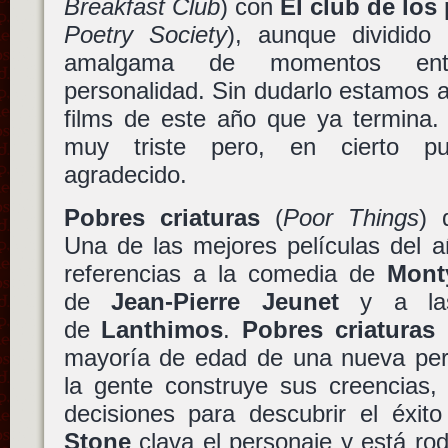
Breakfast Club
) con
El club de los
Poetry Society
), aunque dividido
amalgama de momentos ent
personalidad. Sin dudarlo estamos 
films de este año que ya termina.
muy triste pero, en cierto pu
agradecido.
Pobres criaturas
(
Poor Things
)
Una de las mejores películas del a
referencias a la comedia de
Mont
de
Jean-Pierre Jeunet
y a las 
de
Lanthimos
.
Pobres criaturas
e
mayoría de edad de una nueva per
la gente construye sus creencias
decisiones para descubrir el éxit
Stone
clava el personaje y está ro