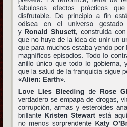
fabulosos efectos prácticos q
disfrutable. De principio a fin es
odisea en el universo gestad
y
Ronald Shusett
, construida con 
que no huye de la idea de unir un u
que para muchos estaba yendo por l
magníficos episodios. Todo lo cont
anillo único que todo lo gobierna,
que la salud de la franquicia sigue 
«Alien: Earth»
.
Love Lies Bleeding
de
Rose G
verdadero se empapa de drogas, vio
corrupción, armas y esteroides ana
brillante
Kristen Stewart
está aqu
no menos sorprendente
Katy O’Br