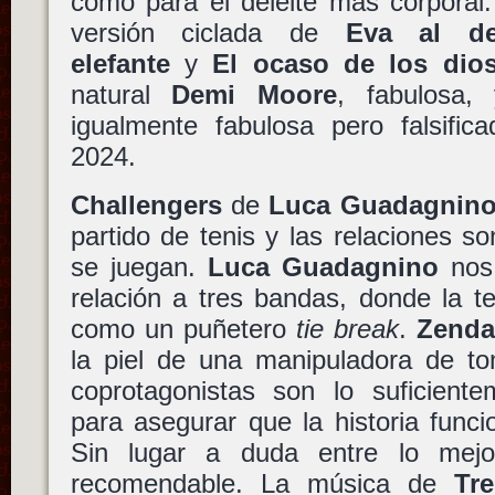
como para el deleite más corporal
versión ciclada de
Eva al d
elefante
y
El ocaso de los dio
natural
Demi Moore
, fabulosa
igualmente fabulosa pero falsific
2024.
Challengers
de
Luca Guadagnin
partido de tenis y las relaciones s
se juegan.
Luca Guadagnino
nos 
relación a tres bandas, donde la t
como un puñetero
tie break
.
Zenda
la piel de una manipuladora de t
coprotagonistas son lo suficient
para asegurar que la historia func
Sin lugar a duda entre lo mejo
recomendable. La música de
Tr