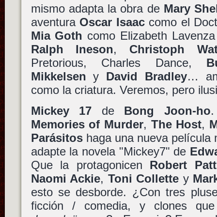
mismo adapta la obra de
Mary She
aventura
Oscar Isaac
como el Docto
Mia Goth
como Elizabeth Lavenza 
Ralph Ineson
,
Christoph Wat
Pretorious, Charles Dance,
B
Mikkelsen
y
David Bradley
… a
como la criatura. Veremos, pero ilus
Mickey 17
de
Bong Joon-ho
.
Memories of Murder
,
The Host
,
M
Parásitos
haga una nueva película 
adapte la novela "Mickey7" de
Edwa
Que la protagonicen
Robert Pat
Naomi Ackie
,
Toni Collette
y
Mark
esto se desborde. ¿Con tres pluse
ficción / comedia, y clones q