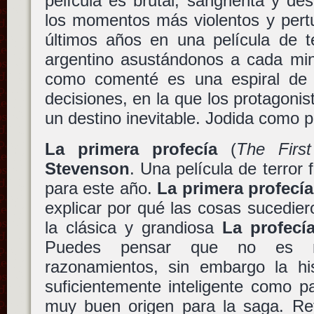
película es brutal, sangrienta y d
los momentos más violentos y pertu
últimos años en una película de te
argentino asustándonos a cada min
como comenté es una espiral de 
decisiones, en la que los protagonis
un destino inevitable. Jodida como 
La primera profecía
(
The Firs
Stevenson
. Una película de terror 
para este año.
La primera profecía
explicar por qué las cosas sucedie
la clásica y grandiosa
La profecí
Puedes pensar que no es ne
razonamientos, sin embargo la his
suficientemente inteligente como p
muy buen origen para la saga. Reto