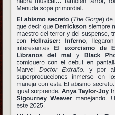
habrá musical… también terror, rom
Menuda sopa primordial.
El abismo secreto
(
The Gorge
) de
que decir que
Derrickson
siempre m
maestro del terror y del suspense, tr
con
Hellraiser: Inferno
, llegaro
interesantes
El exorcismo de E
Líbranos del mal
y
Black Ph
comiquero con el debut en pantall
Marvel
Doctor Extraño
, y por a
superproducciones inmerso en l
maneja con esta El abismo secreto.
igual sorprende.
Anya Taylor-Joy
f
Sigourney Weaver
manejando. Un
este 2025.