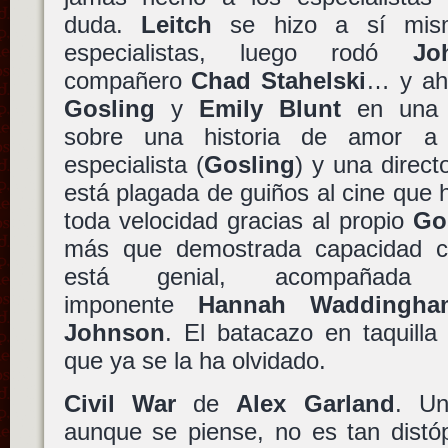
duda.
Leitch
se hizo a sí mism
especialistas, luego rodó
Jo
compañero
Chad Stahelski
… y aho
Gosling
y
Emily Blunt
en una d
sobre una historia de amor a
especialista (
Gosling
) y una direct
está plagada de guiños al cine que
toda velocidad gracias al propio
Go
más que demostrada capacidad 
está genial, acompañada
imponente
Hannah Waddingha
Johnson
. El batacazo en taquilla
que ya se la ha olvidado.
Civil War
de
Alex Garland
. Un
aunque se piense, no es tan distó