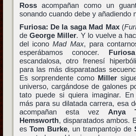
Ross
acompañan como un guante 
sonando cuando debe y añadiendo m
Furiosa: De la saga Mad Max
(
Fur
de
George Miller
. Y lo vuelve a ha
del icono
Mad Max
, para contarno
esperábamos conocer.
Furiosa
escandalosa, otro frenesí hiperbó
para las más disparatadas secuenc
Es sorprendente como
Miller
sigue
universo, cargándose de galones po
tato puede si quiera imaginar. En 
más para su dilatada carrera, esa 
acompañan esta vez
Anya T
Hemsworth
, disparatados ambos. E
es
Tom Burke
, un trampantojo de