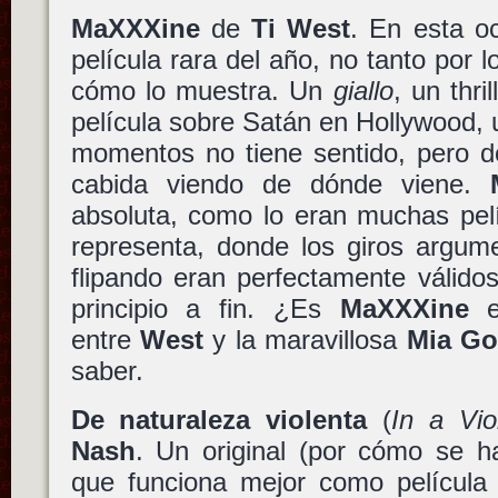
MaXXXine
de
Ti West
. En esta o
película rara del año, no tanto por 
cómo lo muestra. Un
giallo
, un thri
película sobre Satán en Hollywood,
momentos no tiene sentido, pero do
cabida viendo de dónde viene.
absoluta, como lo eran muchas pel
representa, donde los giros argum
flipando eran perfectamente válid
principio a fin. ¿Es
MaXXXine
el
entre
West
y la maravillosa
Mia Go
saber.
De naturaleza violenta
(
In a Vio
Nash
. Un original (por cómo se h
que funciona mejor como película 