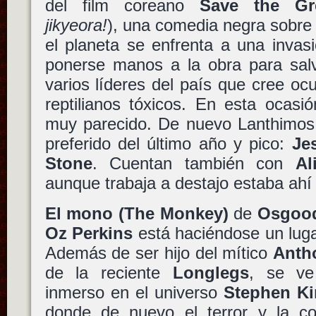
del film coreano
Save the G
jikyeora!
), una comedia negra sobre
el planeta se enfrenta a una invas
ponerse manos a la obra para sal
varios líderes del país que cree ocu
reptilianos tóxicos. En esta ocasi
muy parecido. De nuevo Lanthimos 
preferido del último año y pico:
Je
Stone
. Cuentan también con
Al
aunque trabaja a destajo estaba ahí 
El mono (The Monkey)
de
Osgood
Oz Perkins
está haciéndose un luga
Además de ser hijo del mítico
Anth
de la reciente
Longlegs
, se ve
inmerso en el universo
Stephen K
donde de nuevo el terror y la c