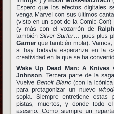
Things"
) y
Ebon Moss-Bachrach
Espero que los efectos digitales 
venga Marvel con sus últimos canta
(visto en un spot de la Comic-Con)
(y más con el vozarrón de
Ralp
también
Silver Surfer
… pues plus p
Garner
que también mola). Vamos, q
si hay todavía esperanza en la ca
creatividad en la que se ha convertid
Wake Up Dead Man: A Knives 
Johnson
. Tercera parte de la sa
Vuelve
Benoit Blanc
(con la icónic
para protagonizar un nuevo
whodu
sopla. Siempre entretiene estas pe
pistas, muertos, y donde todo e
asesino. Como siempre un repart