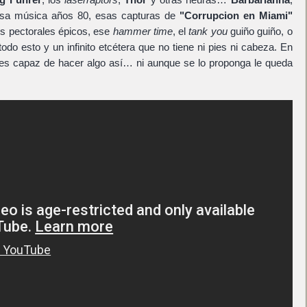
 esa música años 80, esas capturas de
"Corrupcion en Miami"
os pectorales épicos, ese
hammer time
, el
tank you
guiño guiño, o
 todo esto y un infinito etcétera que no tiene ni pies ni cabeza. En
s capaz de hacer algo así… ni aunque se lo proponga le queda