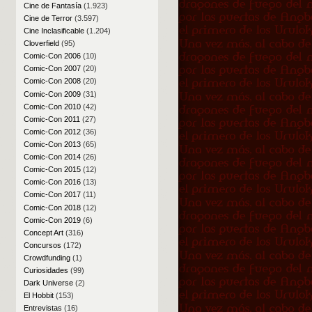
Cine de Fantasía
(1.923)
Cine de Terror
(3.597)
Cine Inclasificable
(1.204)
Cloverfield
(95)
Comic-Con 2006
(10)
Comic-Con 2007
(20)
Comic-Con 2008
(20)
Comic-Con 2009
(31)
Comic-Con 2010
(42)
Comic-Con 2011
(27)
Comic-Con 2012
(36)
Comic-Con 2013
(65)
Comic-Con 2014
(26)
Comic-Con 2015
(12)
Comic-Con 2016
(13)
Comic-Con 2017
(11)
Comic-Con 2018
(12)
Comic-Con 2019
(6)
Concept Art
(316)
Concursos
(172)
Crowdfunding
(1)
Curiosidades
(99)
Dark Universe
(2)
El Hobbit
(153)
Entrevistas
(16)