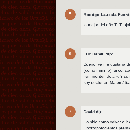
5
Rodrigo Laucata Fuent
lo mejor del año T_T, oj
6
Luc Hamill
dijo:
Bueno, ya me gustaría de
(como mínimo) fui consec
«un montón de…». Y sí, 
soy doctor en Matemática
7
David
dijo:
Ha sido como volver a ir a
Chorropotocientos premio