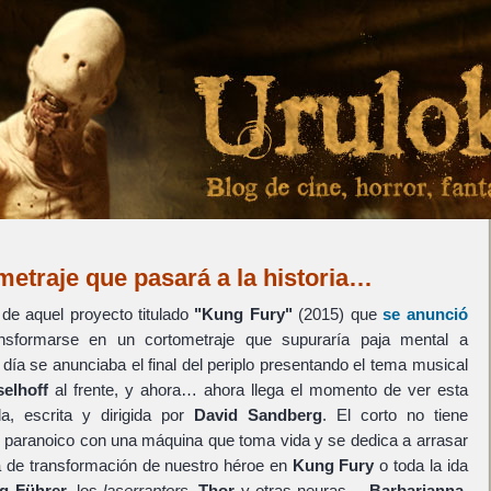
metraje que pasará a la historia…
 de aquel proyecto titulado
"Kung Fury"
(2015) que
se anunció
nsformarse en un cortometraje que supuraría paja mental a
o día se anunciaba el final del periplo presentando el tema musical
elhoff
al frente, y ahora… ahora llega el momento de ver esta
da, escrita y dirigida por
David Sandberg
. El corto no tiene
io paranoico con una máquina que toma vida y se dedica a arrasar
a de transformación de nuestro héroe en
Kung Fury
o toda la ida
g Führer
, los
laserraptors
,
Thor
y otras neuras…
Barbarianna
,