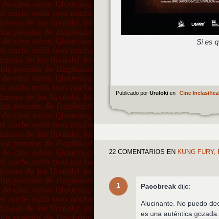
Si es q
Publicado por
Uruloki
en
Cine Inclasifica
22 COMENTARIOS
EN
KUNG FURY, 
1
Pacobreak
dijo:
Alucinante. No puedo dec
es una auténtica gozada.