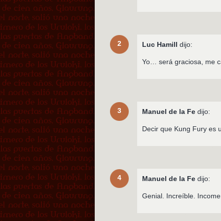
2
Luc Hamill
dijo:
Yo… será graciosa, me ca
3
Manuel de la Fe
dijo:
Decir que Kung Fury es 
4
Manuel de la Fe
dijo:
Genial. Increíble. Income