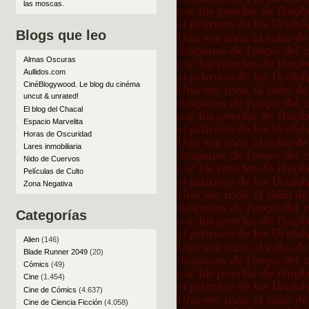
las moscas
.
Blogs que leo
Almas Oscuras
Aullidos.com
CinéBlogywood. Le blog du cinéma
uncut & unrated!
El blog del Chacal
Espacio Marvelita
Horas de Oscuridad
Lares inmobiliaria
Nido de Cuervos
Películas de Culto
Zona Negativa
Categorías
Alien
(146)
Blade Runner 2049
(20)
Cómics
(49)
Cine
(1.454)
Cine de Cómics
(4.637)
Cine de Ciencia Ficción
(4.058)