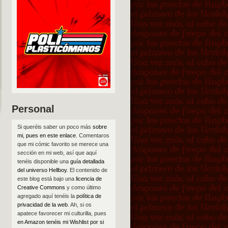
Personal
Si queréis saber un poco más
sobre
mi, pues en este enlace
. Comentaros
que mi cómic favorito se merece una
sección en mi web, así que aquí
tenéis disponible una
guía detallada
del universo Hellboy
. El contenido de
este blog está bajo una
licencia de
Creative Commons
y como último
agregado aquí tenéis la
política de
privacidad de la web
. Ah, si os
apatece favorecer mi culturilla, pues
en Amazon tenéis mi Wishlist por si