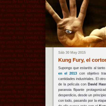
Sáb 30 May 2015
Kung Fury, el corto
Supongo que estaréis al tanto
en el 2013
con objetivo tra
cantidades industriales. El otr
de la película con
David Hass
paranoia flipante protagoniza
desperdicio, desde un princip
con todo, pasando por la etap
de olla sueca esta con el
Kun