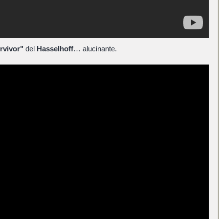
rvivor"
del
Hasselhoff
… alucinante.