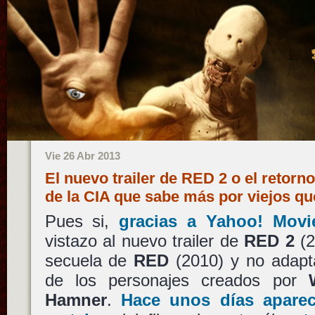
Vie 26 Abr 2013
El nuevo trailer de RED 2 o el retorn
de la CIA que sabe más por viejos q
Pues si,
gracias a Yahoo! Movi
vistazo al nuevo trailer de
RED 2
(2
secuela de
RED
(2010) y no adapta
de los personajes creados por
Hamner
.
Hace unos días aparec