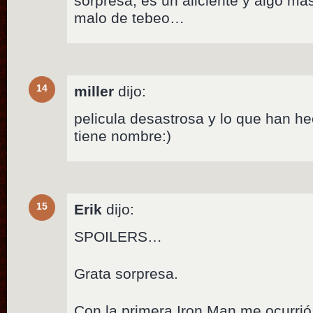
sorpresa, es un aliciente y algo más 
malo de tebeo…
14
miller
dijo:
pelicula desastrosa y lo que han h
tiene nombre:)
15
Erik
dijo:
SPOILERS…
Grata sorpresa.
Con la primera Iron Man me ocurri