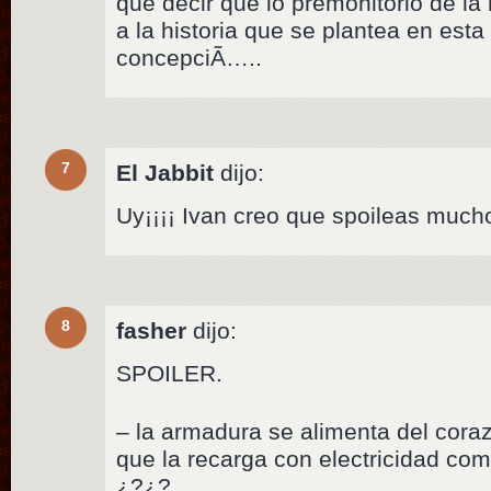
que decir que lo premonitorio de la
a la historia que se plantea en esta 
concepciÃ…..
7
El Jabbit
dijo:
Uy¡¡¡¡ Ivan creo que spoileas muc
8
fasher
dijo:
SPOILER.
– la armadura se alimenta del cora
que la recarga con electricidad co
¿?¿?