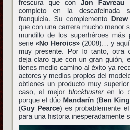
frescura que con
Jon Favreau
s
completo en la descafeinada 
franquicia. Su complemento
Drew
que con una carrera mucho menor s
mundillo de los superhéroes más p
serie
«No Heroics»
(2008)… y aquí 
muy presente. Por lo tanto, otra
deja claro que con un gran guión, 
tienes medio camino al éxito ya reco
actores y medios propios del model
obtienes un producto muy superior
caso, el mejor
blockbuster
en lo q
porque el dúo
Mandarín
(
Ben King
(
Guy Pearce
) es probablemente e
para una historia inesperadamente 