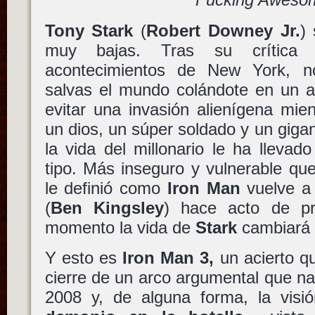
Tony Stark
(
Robert Downey Jr.
)
muy bajas. Tras su crítica i
acontecimientos de New York, 
salvas el mundo colándote en un a
evitar una invasión alienígena mie
un dios, un súper soldado y un gigan
la vida del millonario le ha llevado
tipo. Más inseguro y vulnerable qu
le definió como
Iron Man
vuelve a 
(
Ben Kingsley
) hace acto de p
momento la vida de
Stark
cambiará 
Y esto es
Iron Man 3,
un acierto q
cierre de un arco argumental que na
2008 y, de alguna forma, la vis