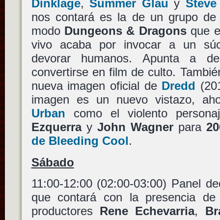
Dinklage
,
Summer Glau
y
Steve
nos contará es la de un grupo de 
modo
Dungeons & Dragons
que en
vivo acaba por invocar a un súc
devorar humanos. Apunta a de
convertirse en film de culto. Tambié
nueva imagen oficial de
Dredd
(20
imagen es un nuevo vistazo, ah
Urban
como el violento persona
Ezquerra
y
John Wagner
para
2
de Bleeding Cool
.
Sábado
11:00-12:00 (02:00-03:00) Panel d
que contará con la presencia d
productores
Rene Echevarria
,
Br