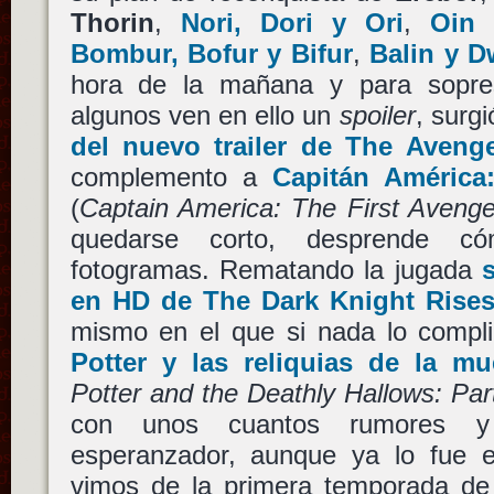
Thorin
,
Nori, Dori y Ori
,
Oin 
Bombur, Bofur y Bifur
,
Balin y D
hora de la mañana y para sopre
algunos ven en ello un
spoiler
, surg
del nuevo trailer de The Aveng
complemento a
Capitán América
(
Captain America: The First Avenge
quedarse corto, desprende c
fotogramas. Rematando la jugada
s
en HD de The Dark Knight Rise
mismo en el que si nada lo compl
Potter y las reliquias de la mue
Potter and the Deathly Hallows: Part
con unos cuantos rumores y u
esperanzador, aunque ya lo fue 
vimos de la primera temporada d