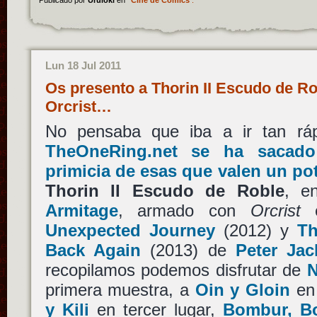
Publicado por
Uruloki
en
Cine de Cómics
.
Lun 18 Jul 2011
Os presento a Thorin II Escudo de Ro
Orcrist…
No pensaba que iba a ir tan rá
TheOneRing.net se ha sacad
primicia de esas que valen un po
Thorin II Escudo de Roble
, e
Armitage
, armado con
Orcrist
Unexpected Journey
(2012) y
Th
Back Again
(2013) de
Peter Ja
recopilamos podemos disfrutar de
N
primera muestra, a
Oin y Gloin
en 
y Kili
en tercer lugar,
Bombur, Bo