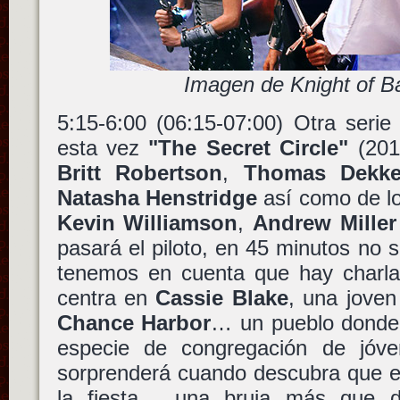
Imagen de Knight of 
5:15-6:00 (06:15-07:00) Otra seri
esta vez
"The Secret Circle"
(201
Britt Robertson
,
Thomas Dekke
Natasha Henstridge
así como de lo
Kevin Williamson
,
Andrew Miller
pasará el piloto, en 45 minutos no 
tenemos en cuenta que hay charla 
centra en
Cassie Blake
, una joven
Chance Harbor
… un pueblo donde
especie de congregación de jóv
sorprenderá cuando descubra que el
la fiesta… una bruja más que de