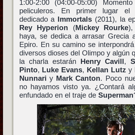
1:00-2:00 (04:00-05:00) Moment
peliculeros. En primer lugar e
dedicado a
Immortals
(2011), la e
Rey Hyperion
(
Mickey Rourke
)
haya, se dedica a arrasar Grecia 
Epiro. En su camino se interpondr
diversos dioses del Olimpo y algún 
la charla estarán
Henry Cavill
,
S
Pinto
,
Luke Evans
,
Kellan Lutz
y 
Nunnari
y
Mark Canton
. Poco nu
no hayamos visto ya. ¿Contará a
enfundado en el traje de
Superman