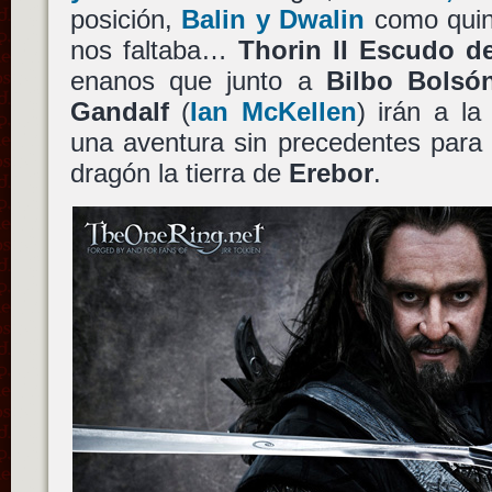
posición,
Balin y Dwalin
como quin
nos faltaba…
Thorin II Escudo d
enanos que junto a
Bilbo Bolsó
Gandalf
(
Ian McKellen
) irán a l
una aventura sin precedentes para
dragón la tierra de
Erebor
.