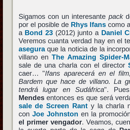
Sigamos con un interesante
pack
d
por el posible de
Rhys Ifans
como ag
a
Bond 23
(2012) junto a
Daniel C
Veremos cuanta verdad hay en el t
asegura
que la noticia de la incorp
villano en
The Amazing Spider-M
sale de una charla con el director
caer… "
Ifans aparecerá en el fil
Bardem que hace de villano. La gr
tendrá lugar en Sudáfrica
". Pues
Mendes
entonces es que será ver
sale de Screen Rant
y la charla m
con
Joe Johnston
en la promoció
el primer vengador
. Veamos, cue