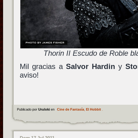
Thorin II Escudo de Roble bl
Mil gracias a
Salvor Hardin
y
Sto
aviso!
Publicado por
Uruloki
en
Cine de Fantasía
,
El Hobbit
.
Dom 17 Jul 2011