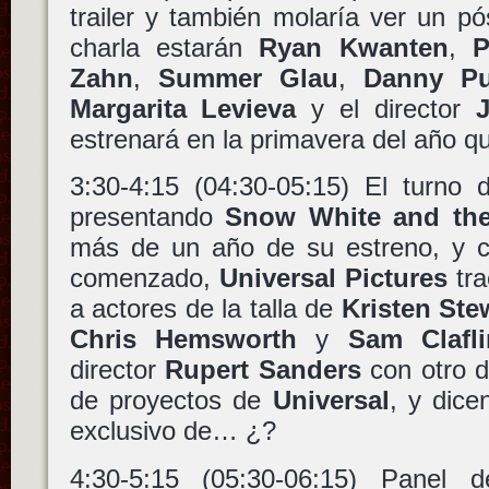
trailer y también molaría ver un p
charla estarán
Ryan Kwanten
,
P
Zahn
,
Summer Glau
,
Danny Pu
Margarita Levieva
y el director
estrenará en la primavera del año q
3:30-4:15 (04:30-05:15) El turno
presentando
Snow White and th
más de un año de su estreno, y c
comenzado,
Universal Pictures
tra
a actores de la talla de
Kristen Ste
Chris Hemsworth
y
Sam Clafli
director
Rupert Sanders
con otro d
de proyectos de
Universal
, y dic
exclusivo de… ¿?
4:30-5:15 (05:30-06:15) Panel d