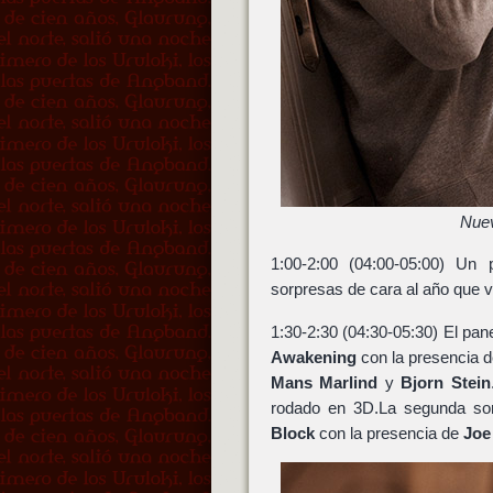
Nuev
1:00-2:00 (04:00-05:00) Un
sorpresas de cara al año que v
1:30-2:30 (04:30-05:30) El pan
Awakening
con la presencia 
Mans Marlind
y
Bjorn Stein
rodado en 3D.La segunda sorp
Block
con la presencia de
Joe