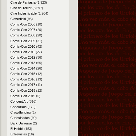
Cine de Fantasía
(1.923)
Cine de Terror
(3.597)
Cine Inclasificable
(1.204)
Cloverfield
(95)
Comic-Con 2006
(10)
Comic-Con 2007
(20)
Comic-Con 2008
(20)
Comic-Con 2009
(31)
Comic-Con 2010
(42)
Comic-Con 2011
(27)
Comic-Con 2012
(36)
Comic-Con 2013
(65)
Comic-Con 2014
(26)
Comic-Con 2015
(12)
Comic-Con 2016
(13)
Comic-Con 2017
(11)
Comic-Con 2018
(12)
Comic-Con 2019
(6)
Concept Art
(316)
Concursos
(172)
Crowdfunding
(1)
Curiosidades
(99)
Dark Universe
(2)
El Hobbit
(153)
Entrevistas
(16)