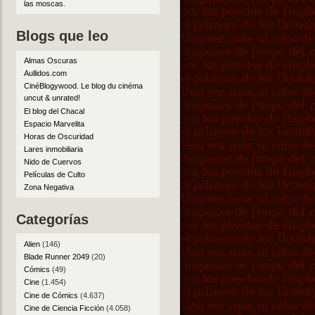
las moscas
.
Blogs que leo
Almas Oscuras
Aullidos.com
CinéBlogywood. Le blog du cinéma
uncut & unrated!
El blog del Chacal
Espacio Marvelita
Horas de Oscuridad
Lares inmobiliaria
Nido de Cuervos
Películas de Culto
Zona Negativa
Categorías
Alien
(146)
Blade Runner 2049
(20)
Cómics
(49)
Cine
(1.454)
Cine de Cómics
(4.637)
Cine de Ciencia Ficción
(4.058)