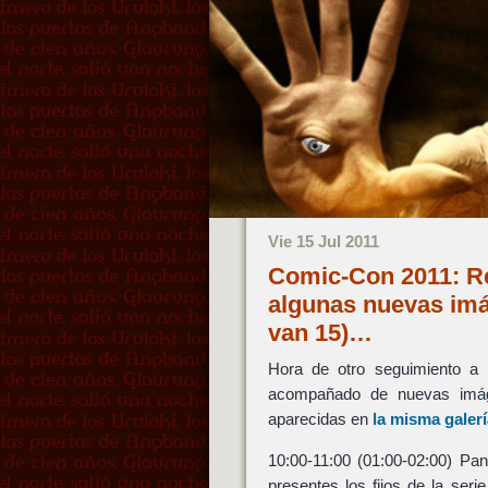
Vie 15 Jul 2011
Comic-Con 2011: R
algunas nuevas im
van 15)…
Hora de otro seguimiento a
acompañado de nuevas im
aparecidas en
la misma galerí
10:00-11:00 (01:00-02:00) Pa
presentes los fijos de la seri