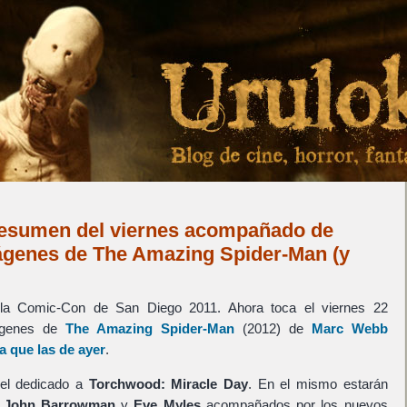
esumen del viernes acompañado de
ágenes de The Amazing Spider-Man (y
 la Comic-Con de San Diego 2011. Ahora toca el viernes 22
ágenes de
The Amazing Spider-Man
(2012) de
Marc Webb
a que las de ayer
.
nel dedicado a
Torchwood: Miracle Day
. En el mismo estarán
e
John Barrowman
y
Eve Myles
acompañados por los nuevos