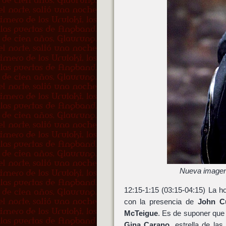
Nueva imagen
12:15-1:15 (03:15-04:15) La 
con la presencia de
John C
McTeigue
. Es de suponer que 
Gina Carano
, estrella de la