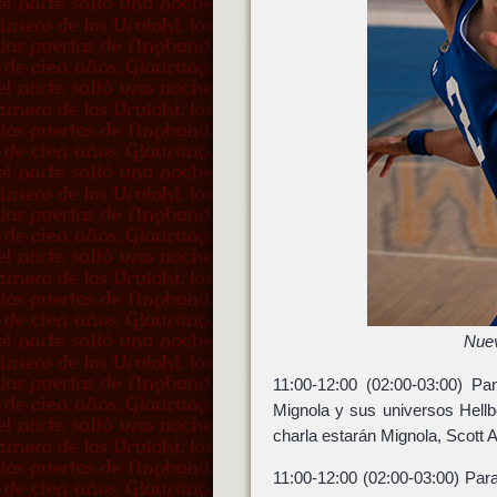
Nuev
11:00-12:00 (02:00-03:00) P
Mignola y sus universos Hellb
charla estarán Mignola, Scott Al
11:00-12:00 (02:00-03:00) Par