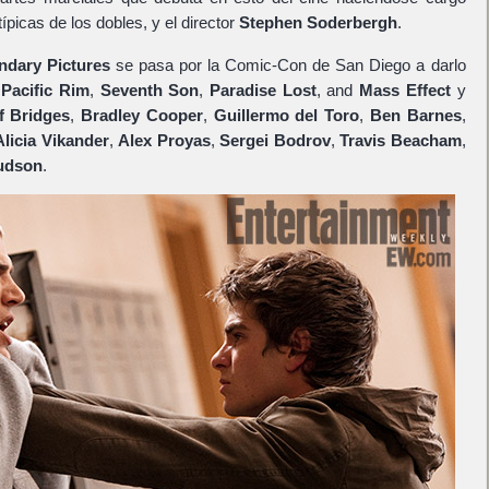
picas de los dobles, y el director
Stephen Soderbergh
.
ndary Pictures
se pasa por la Comic-Con de San Diego a darlo
a
Pacific Rim
,
Seventh Son
,
Paradise Lost
, and
Mass Effect
y
f Bridges
,
Bradley Cooper
,
Guillermo del Toro
,
Ben Barnes
,
Alicia Vikander
,
Alex Proyas
,
Sergei Bodrov
,
Travis Beacham
,
udson
.