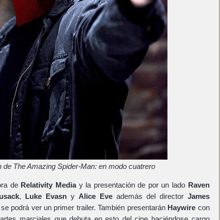
 de The Amazing Spider-Man: en modo cuatrero
hora de
Relativity Media
y la presentación de por un lado
Raven
usack
,
Luke Evasn
y
Alice Eve
además del director
James
se podrá ver un primer trailer. También presentarán
Haywire
con
s artes marciales que debuta en esto del cine haciéndose cargo