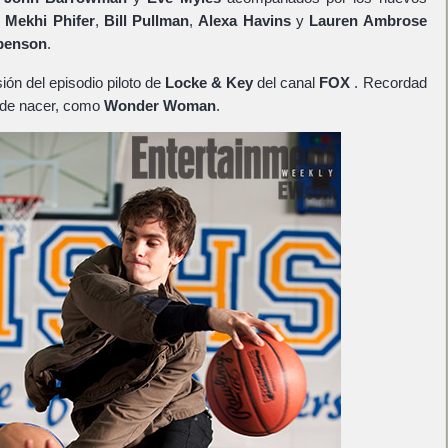
z
Mekhi Phifer
,
Bill Pullman
,
Alexa Havins
y
Lauren Ambrose
penson
.
ión del episodio piloto de
Locke & Key
del canal
FOX
. Recordad
s de nacer, como
Wonder Woman
.