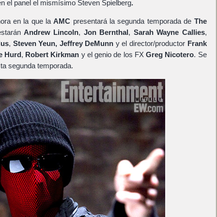
en el panel el mismísimo Steven Spielberg
.
hora en la que la
AMC
presentará la segunda temporada de
The
 estarán
Andrew Lincoln
,
Jon Bernthal
,
Sarah Wayne Callies
,
dus
,
Steven Yeun,
Jeffrey DeMunn
y el director/productor
Frank
e Hurd
,
Robert Kirkman
y el genio de los FX
Greg Nicotero
. Se
esta segunda temporada.