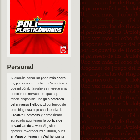
Personal
Si queréis saber un poco más
sobre
mi, pues en este enlace
. Comentaros
que mi cómic favorito se merece una
sección en mi web, así que aquí
tenéis disponible una
guía detallada
del universo Hellboy
. El contenido de
este blog está bajo una
licencia de
Creative Commons
y como último
agregado aquí tenéis la
política de
privacidad de la web
. Ah, si os
apatece favorecer mi culturilla, pues
en Amazon tenéis mi Wishlist por si