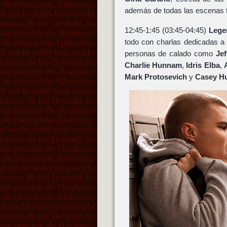
además de todas las escenas tí
12:45-1:45 (03:45-04:45)
Lege
todo con charlas dedicadas 
personas de calado como
Jef
Charlie Hunnam
,
Idris Elba
,
Mark Protosevich
y
Casey H