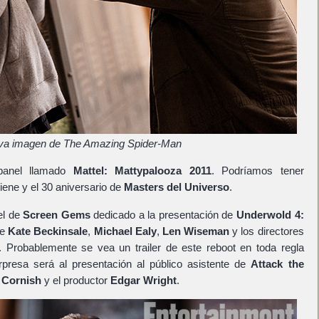
a imagen de The Amazing Spider-Man
 panel llamado
Mattel: Mattypalooza 2011
. Podríamos tener
iene y el 30 aniversario de
Masters del Universo
.
el de
Screen Gems
dedicado a la presentación de
Underwold 4:
de
Kate Beckinsale
,
Michael Ealy
,
Len Wiseman
y los directores
. Probablemente se vea un trailer de este reboot en toda regla
resa será al presentación al público asistente de
Attack the
 Cornish
y el productor
Edgar Wright
.