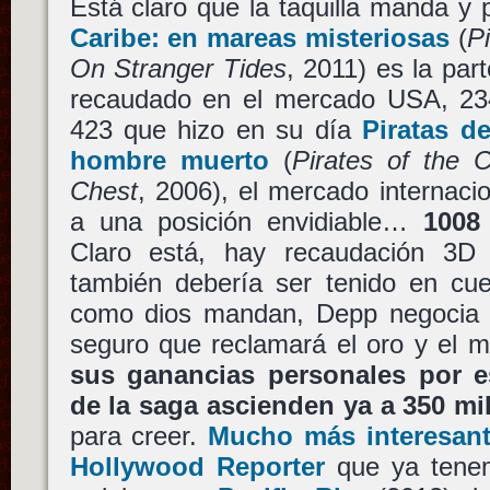
Está claro que la taquilla manda y
Caribe: en mareas misteriosas
(
P
On Stranger Tides
, 2011) es la pa
recaudado en el mercado USA, 234 
423 que hizo en su día
Piratas de
hombre muerto
(
Pirates of the 
Chest
, 2006), el mercado internaci
a una posición envidiable…
1008
Claro está, hay recaudación 3
también debería ser tenido en cue
como dios mandan, Depp negocia e
seguro que reclamará el oro y el m
sus ganancias personales por es
de la saga ascienden ya a 350 mi
para creer.
Mucho más interesante
Hollywood Reporter
que ya tenem