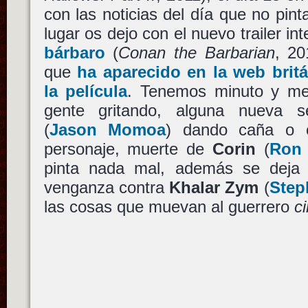
con las noticias del día que no pin
lugar os dejo con el nuevo trailer in
bárbaro
(
Conan the Barbarian
, 2
que
ha aparecido en la web brit
la película
. Tenemos minuto y me
gente gritando, alguna nueva 
(
Jason Momoa
) dando caña o c
personaje, muerte de
Corin
(
Ron 
pinta nada mal, además se deja 
venganza contra
Khalar Zym
(
Step
las cosas que muevan al guerrero
c