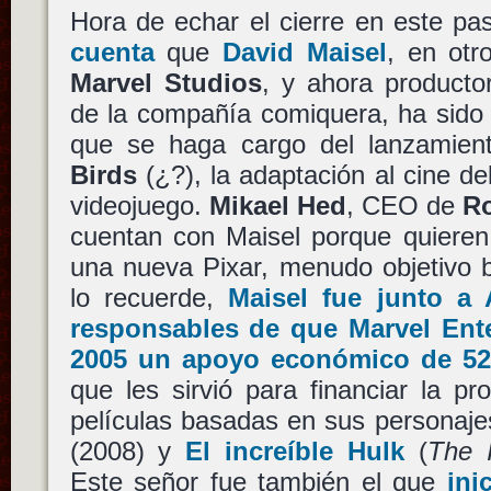
Hora de echar el cierre en este pa
cuenta
que
David Maisel
, en otr
Marvel Studios
, y ahora productor
de la compañía comiquera, ha sido 
que se haga cargo del lanzamie
Birds
(¿?), la adaptación al cine d
videojuego.
Mikael Hed
, CEO de
R
cuentan con Maisel porque quiere
una nueva Pixar, menudo objetivo 
lo recuerde,
Maisel fue junto a
responsables de que Marvel Ente
2005 un apoyo económico de 52
que les sirvió para financiar la p
películas basadas en sus personajes
(2008) y
El increíble Hulk
(
The I
Este señor fue también el que
ini