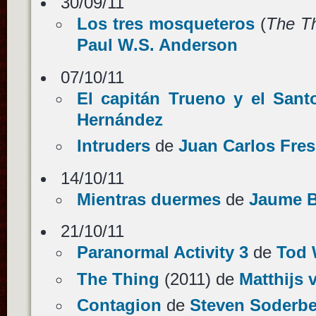
30/09/11
Los tres mosqueteros
(
The T
Paul W.S. Anderson
07/10/11
El capitán Trueno y el Sant
Hernández
Intruders
de
Juan Carlos Fres
14/10/11
Mientras duermes
de
Jaume B
21/10/11
Paranormal Activity 3
de
Tod 
The Thing
(2011) de
Matthijs 
Contagion
de
Steven Soderb