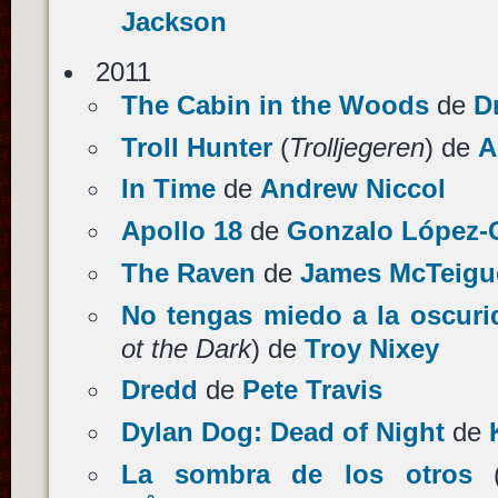
Jackson
2011
The Cabin in the Woods
de
D
Troll Hunter
(
Trolljegeren
) de
A
In Time
de
Andrew Niccol
Apollo 18
de
Gonzalo López-
The Raven
de
James McTeigu
No tengas miedo a la oscuri
ot the Dark
) de
Troy Nixey
Dredd
de
Pete Travis
Dylan Dog: Dead of Night
de
La sombra de los otros