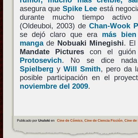
asegura que
Spike Lee
está negoci
durante mucho tiempo activ
(Oldeuboi, 2003) de
Chan-Wook P
se dejó claro que era
más bien 
manga
de
Nobuaki Minegishi
. El
Mandate Pictures
con el guió
Protosevich
. No se dice nad
Spielberg
y
Will Smith
, pero da 
posible participación en el proye
noviembre del 2009
.
Publicado por
Uruloki
en
Cine de Cómics
,
Cine de Ciencia Ficción
,
Cine de 