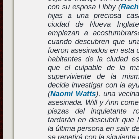
con su esposa Libby (
Rach
hijas a una preciosa ca
ciudad de Nueva Inglat
empiezan a acostumbrars
cuando descubren que una
fueron asesinados en esta c
habitantes de la ciudad e
que el culpable de la ma
superviviente de la mism
decide investigar con la a
(
Naomi Watts
), una vecin
asesinada. Will y Ann come
piezas del inquietante 
tardarán en descubrir que la
la última persona en salir 
se repetirá con la siguient