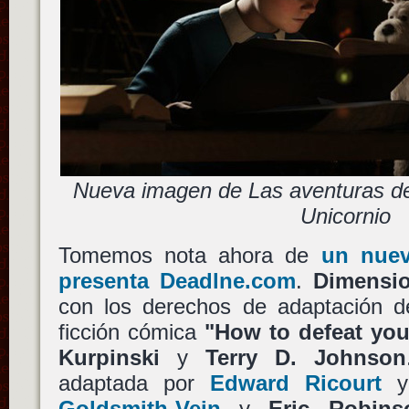
Nueva imagen de Las aventuras de 
Unicornio
Tomemos nota ahora de
un nuev
presenta Deadlne.com
.
Dimensi
con los derechos de adaptación de
ficción cómica
"How to defeat yo
Kurpinski
y
Terry D. Johnson
adaptada por
Edward Ricourt
y 
Goldsmith-Vein
y
Eric Robins