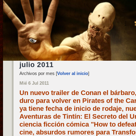
julio 2011
Archivos por mes [
Volver al inicio
]
Mié 6 Jul 2011
Un nuevo trailer de Conan el bárbar
duro para volver en Pirates of the Ca
ya tiene fecha de inicio de rodaje, n
Aventuras de Tintín: El Secreto del U
ciencia ficción cómica "How to defea
cine, absurdos rumores para Transfo