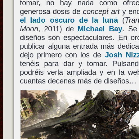
tomar, no hay nada como ofrec
generosa dosis de
concept art
y en
el lado oscuro de la luna
(
Tra
Moon
, 2011) de
Michael Bay
. Se
diseños son espectaculares. En or
publicar alguna entrada más dedica
dejo primero con los de
Josh Nizz
tenéis para dar y tomar. Pulsan
podréis verla ampliada y en la we
cuantas decenas más de diseños… a