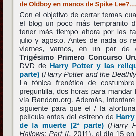
de Oldboy en manos de Spike Lee?
Con el objetivo de cerrar temas cu
el blog un poco más tempranito d
tener más tiempo ahora por las t
julio y agosto. Antes de nada os r
viernes, vamos, en un par de d
Trigésimo Primero Concurso Uru
DVD de
Harry Potter y las reliq
parte)
(
Harry Potter and the Deathly
La tónica frenética de costumbr
preguntilla, dos horas para mandar 
vía Random.org. Además, intentaré 
siguiente para que el / la afortun
película antes del estreno de
Harry
de la muerte (2ª parte)
(
Harry P
Hallows: Part II
, 2011), el día 15 e