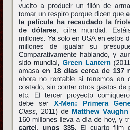
vuelto a producir un filón de arm
tomar un respiro porque dicen que
e
la película ha recaudado la friol
de dólares
, cifra mundial. Est
millones. Ya solo en USA en estos 
millones de igualar su presupu
Comparativamente hablando, y au
sido mundial,
Green Lantern
(201
amasa
en 18 días cerca de 137 
ahora no rentable si tenemos en 
costado, sin contar otros gastos de 
etc. El tercer proyecto comiquer
debe ser
X-Men: Primera Gene
Class
, 2011) de
Matthew Vaughn
160 millones lleva a día de hoy, y t
cartel, unos 335
. El cuarto film