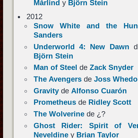
Mårlind
y
Björn Stein
2012
Snow White and the Hun
Sanders
Underworld 4: New Dawn
d
Björn Stein
Man of Steel
de
Zack Snyder
The Avengers
de
Joss Whedo
Gravity
de
Alfonso Cuarón
Prometheus
de
Ridley Scott
The Wolverine
de ¿?
Ghost Rider: Spirit of Ve
Neveldine
y
Brian Taylor