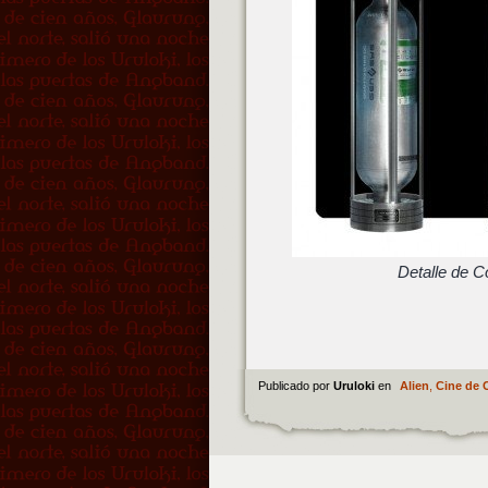
Detalle de Co
Publicado por
Uruloki
en
Alien
,
Cine de 