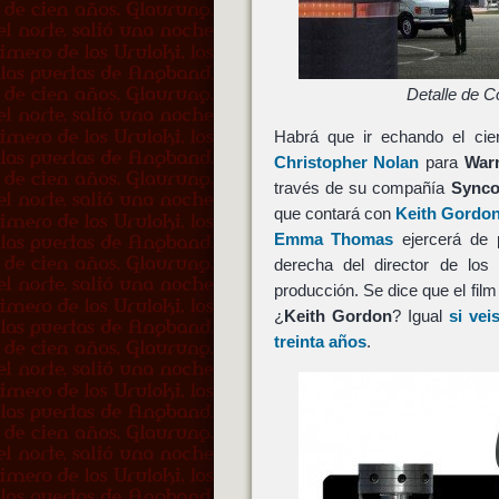
Detalle de Co
Habrá que ir echando el cie
Christopher Nolan
para
War
través de su compañía
Sync
que contará con
Keith Gordo
Emma Thomas
ejercerá de 
derecha del director de lo
producción. Se dice que el fi
¿
Keith Gordon
? Igual
si vei
treinta años
.