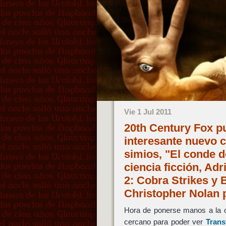
Vie 1 Jul 2011
20th Century Fox pu
interesante nuevo c
simios, "El conde 
ciencia ficción, Adr
2: Cobra Strikes y 
Christopher Nolan p
Hora de ponerse manos a la o
cercano para poder ver
Trans