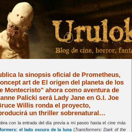
blica la sinopsis oficial de Prometheus,
oncept art de El origen del planeta de los
de Montecristo" ahora como aventura de
ianne Palicki será Lady Jane en G.I. Joe
Bruce Willis ronda el proyecto,
roducirá un thriller sobrenatural…
bra con la entrada del día previa a mi paseo hasta el cine más
formers: el lado oscuro de la luna
(
Transformers: Dark of the