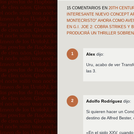
15 COMENTARIOS
EN
20TH CENTUR
INTERESANTE NUEVO CONCEPT ART
MONTECRISTO" AHORA COMO AVENT
EN G.I. JOE 2: COBRA STRIKES 
PRODUCIRÁ UN THRILLER SOBRE
1
Alex
dijo:
Uru, acabo de ver Transf
las 3.
2
Adolfo Rodríguez
dijo:
Si quieren hacer un Cond
destino de Alfred Bester, 
«En el siglo XXV, cuando