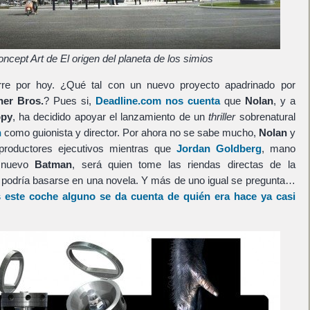
ncept Art de El origen del planeta de los simios
rre por hoy. ¿Qué tal con un nuevo proyecto apadrinado por
ner Bros.
? Pues si,
Deadline.com nos cuenta
que
Nolan
, y a
opy
, ha decidido apoyar el lanzamiento de un
thriller
sobrenatural
n
como guionista y director. Por ahora no se sabe mucho,
Nolan
y
productores ejecutivos mientras que
Jordan Goldberg
, mano
s nuevo
Batman
, será quien tome las riendas directas de la
lm podría basarse en una novela. Y más de uno igual se pregunta…
s este coche alguno se da cuenta de quién era hace ya casi