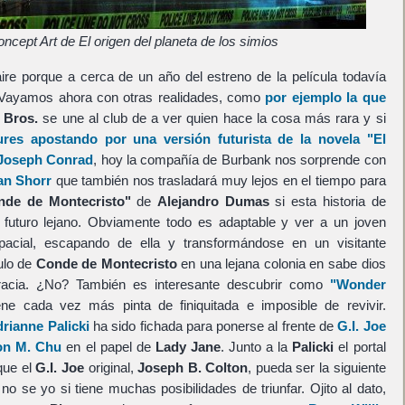
ncept Art de El origen del planeta de los simios
aire porque a cerca de un año del estreno de la película todavía
 Vayamos ahora con otras realidades, como
por ejemplo la que
 Bros.
se une al club de a ver quien hace la cosa más rara y si
ures apostando por una versión futurista de la novela "El
e Joseph Conrad
, hoy la compañía de Burbank nos sorprende con
an Shorr
que también nos trasladará muy lejos en el tiempo para
nde de Montecristo"
de
Alejandro Dumas
si esta historia de
futuro lejano. Obviamente todo es adaptable y ver a un joven
pacial, escapando de ella y transformándose en un visitante
ulo de
Conde de Montecristo
en una lejana colonia en sabe dios
racia. ¿No? También es interesante descubrir como
"Wonder
ne cada vez más pinta de finiquitada e imposible de revivir.
rianne Palicki
ha sido fichada para ponerse al frente de
G.I. Joe
on M. Chu
en el papel de
Lady Jane
. Junto a la
Palicki
el portal
 que el
G.I. Joe
original,
Joseph B. Colton
, pueda ser la siguiente
o se yo si tiene muchas posibilidades de triunfar. Ojito al dato,