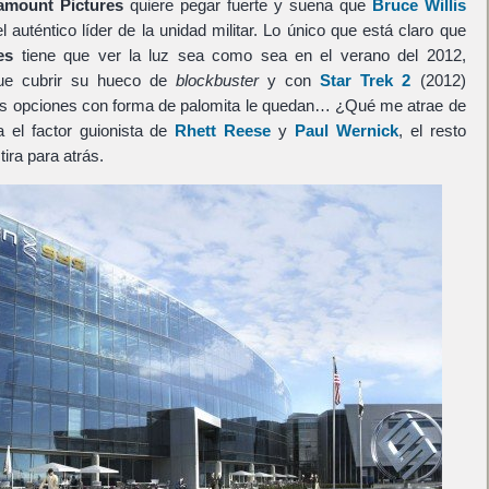
amount Pictures
quiere pegar fuerte y suena que
Bruce Willis
l auténtico líder de la unidad militar. Lo único que está claro que
es
tiene que ver la luz sea como sea en el verano del 2012,
ue cubrir su hueco de
blockbuster
y con
Star Trek 2
(2012)
as opciones con forma de palomita le quedan… ¿Qué me atrae de
 el factor guionista de
Rhett Reese
y
Paul Wernick
, el resto
ira para atrás.