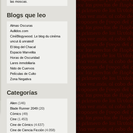
las moscas
.
Blogs que leo
Almas Oscuras
Aullidos.com
CinéBlogywood. Le blog du cinéma
uncut & unrated!
El blog del Chacal
Espacio Marvelita
Horas de Oscuridad
Lares inmobiliaria
Nido de Cuervos
Películas de Culto
Zona Negativa
Categorías
Alien
(146)
Blade Runner 2049
(20)
Cómics
(49)
Cine
(1.453)
Cine de Cómics
(4.637)
Cine de Ciencia Ficción
(4.058)