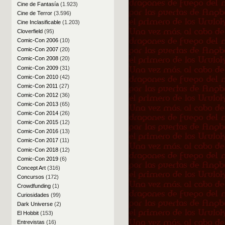
Cine de Fantasía
(1.923)
Cine de Terror
(3.596)
Cine Inclasificable
(1.203)
Cloverfield
(95)
Comic-Con 2006
(10)
Comic-Con 2007
(20)
Comic-Con 2008
(20)
Comic-Con 2009
(31)
Comic-Con 2010
(42)
Comic-Con 2011
(27)
Comic-Con 2012
(36)
Comic-Con 2013
(65)
Comic-Con 2014
(26)
Comic-Con 2015
(12)
Comic-Con 2016
(13)
Comic-Con 2017
(11)
Comic-Con 2018
(12)
Comic-Con 2019
(6)
Concept Art
(316)
Concursos
(172)
Crowdfunding
(1)
Curiosidades
(99)
Dark Universe
(2)
El Hobbit
(153)
Entrevistas
(16)