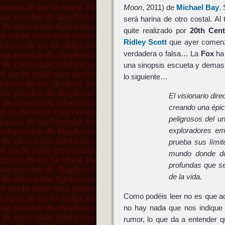
Moon
, 2011) de
Michael Bay
.
será harina de otro costal. A
quite realizado por
20th Cen
Ridley Scott
que ayer comenzó
verdadera o falsa… La
Fox
ha 
una sinopsis escueta y demasi
lo siguiente…
El visionario dir
creando una épica
peligrosos del u
exploradores em
prueba sus límit
mundo donde de
profundas que se
de la vida.
Como podéis leer no es que a
no hay nada que nos indique q
rumor, lo que da a entender 