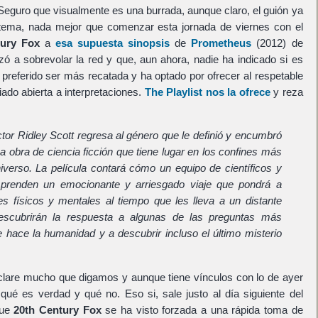
 Seguro que visualmente es una burrada, aunque claro, el guión ya
l tema, nada mejor que comenzar esta jornada de viernes con el
tury Fox
a
esa supuesta sinopsis
de
Prometheus
(2012) de
 a sobrevolar la red y que, aun ahora, nadie ha indicado si es
preferido ser más recatada y ha optado por ofrecer al respetable
ado abierta a interpretaciones.
The Playlist nos la ofrece
y reza
ector Ridley Scott regresa al género que le definió y encumbró
 obra de ciencia ficción que tiene lugar en los confines más
niverso. La película contará cómo un equipo de científicos y
prenden un emocionante y arriesgado viaje que pondrá a
es físicos y mentales al tiempo que les lleva a un distante
scubrirán la respuesta a algunas de las preguntas más
 hace la humanidad y a descubrir incluso el último misterio
clare mucho que digamos y aunque tiene vínculos con lo de ayer
ué es verdad y qué no. Eso si, sale justo al día siguiente del
que
20th Century Fox
se ha visto forzada a una rápida toma de