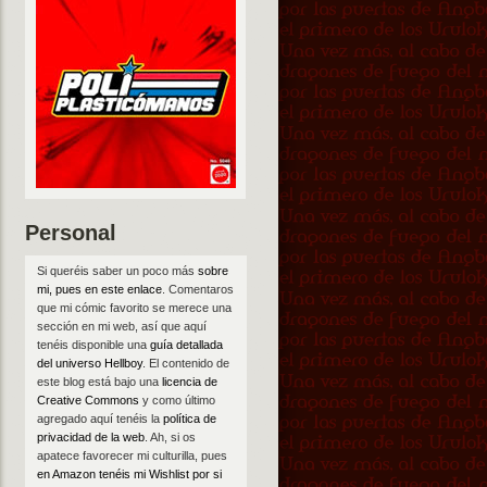
Personal
Si queréis saber un poco más
sobre
mi, pues en este enlace
. Comentaros
que mi cómic favorito se merece una
sección en mi web, así que aquí
tenéis disponible una
guía detallada
del universo Hellboy
. El contenido de
este blog está bajo una
licencia de
Creative Commons
y como último
agregado aquí tenéis la
política de
privacidad de la web
. Ah, si os
apatece favorecer mi culturilla, pues
en Amazon tenéis mi Wishlist por si