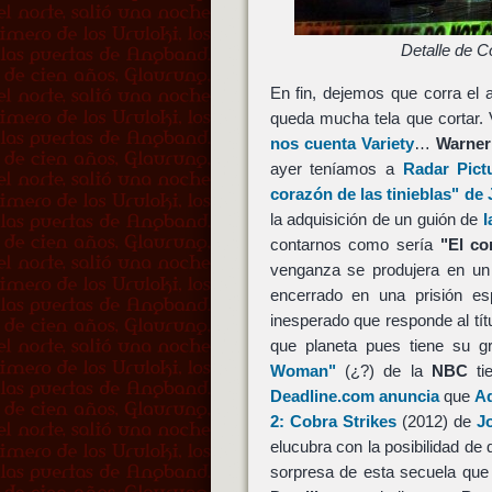
Detalle de Co
En fin, dejemos que corra el 
queda mucha tela que cortar.
nos cuenta Variety
…
Warner
ayer teníamos a
Radar Pict
corazón de las tinieblas" d
la adquisición de un guión de
I
contarnos como sería
"El co
venganza se produjera en un 
encerrado en una prisión es
inesperado que responde al tít
que planeta pues tiene su g
Woman"
(¿?) de la
NBC
tie
Deadline.com anuncia
que
Ad
2: Cobra Strikes
(2012) de
J
elucubra con la posibilidad de
sorpresa de esta secuela que n