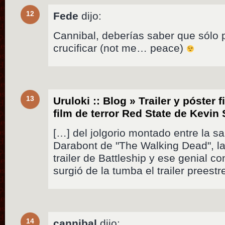
12
Fede
dijo:
Cannibal, deberías saber que sólo 
crucificar (not me… peace)
13
Uruloki :: Blog » Trailer y póster 
film de terror Red State de Kevi
[…] del jolgorio montado entre la sa
Darabont de "The Walking Dead", la
trailer de Battleship y ese genial co
surgió de la tumba el trailer preest
14
cannibal
dijo: