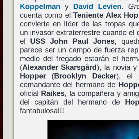
Koppelman
y
David Levien
.
Gr
cuenta como el
Teniente Alex Hop
convierte en líder de las tropas q
un invasor extraterrestre cuando el 
el
USS John Paul Jones
, qued
parece ser un campo de fuerza repl
medio del fregado estarán el he
(
Alexander Skarsgård
), la novia 
Hopper
(
Brooklyn Decker
), el
comandante del hermano de
Hopp
oficial
Raikes
, la compañera y amiga
del capitán del hermano de
Hop
fantabulosa!!!