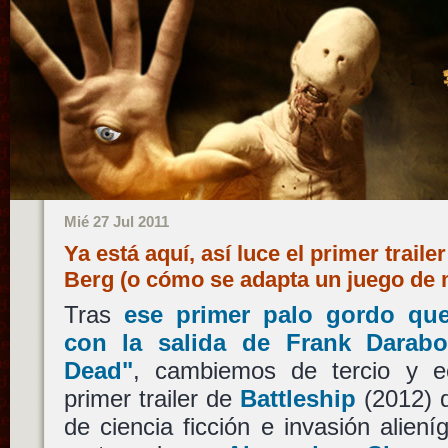
Mié 27 Jul 2011
Ya está aquí, así luce el primer traile
Berg (o cómo se adapta un juego de 
Tras
ese primer palo gordo qu
con la salida de Frank Darab
Dead"
, cambiemos de tercio y e
primer trailer de
Battleship
(2012) 
de ciencia ficción e invasión alie