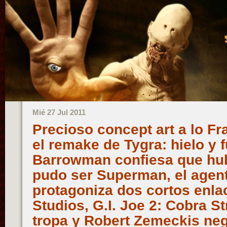
Mié 27 Jul 2011
Precioso concept art a lo Fr
el remake de Tygra: hielo y 
Barrowman confiesa que hub
pudo ser Superman, el agen
protagoniza dos cortos enla
Studios, G.I. Joe 2: Cobra S
tropa y Robert Zemeckis nego