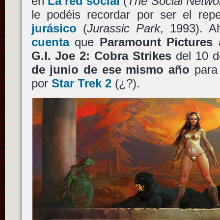
en
La red social
(
The Social Netwo
le podéis recordar por ser el re
jurásico
(
Jurassic Park
, 1993). 
cuenta
que
Paramount Pictures
a
G.I. Joe 2: Cobra Strikes
del 10 d
de junio de ese mismo año
para 
por
Star Trek 2
(¿?).