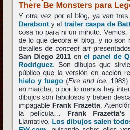
There Be Monsters para Leg
Y otra vez por el blog, ya van tres
Darabont
y el
trailer caspa de Bat
cosa no para ni un minuto. Vemos, 
de lo que decora el blog, y no son
detalles de
concept art
presentado
San Diego 2011
en
el panel de 
Rodriguez
. Son dibujos que sirvi
público que la versión en acción r
hielo y fuego
(
Fire and Ice
, 1983
en marcha, o por lo menos hay inten
dibujos son fabulosos y beben desc
impagable
Frank Frazetta
. Atención
la película…
Frank Frazetta’s
Llamativo.
Los dibujos salen todo
EW.com
, pulsando sobre ellos ve