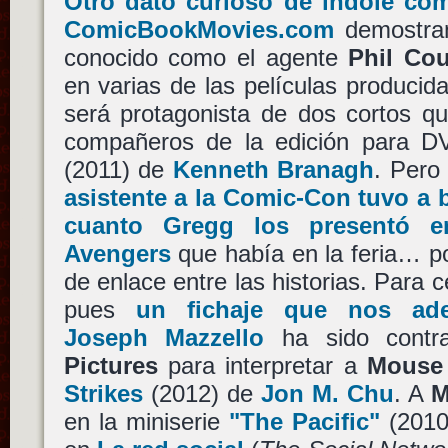
Otro dato curioso de índole co
ComicBookMovies.com
demostra
conocido como el agente
Phil Co
en varias de las películas producid
será protagonista de dos cortos q
compañeros de la edición para 
(2011) de
Kenneth Branagh
. Pero
asistente a la Comic-Con tuvo a b
cuanto Gregg los presentó 
Avengers
que había en la feria… po
de enlace entre las historias. Para 
pues
un fichaje que nos ade
Joseph Mazzello
ha sido contr
Pictures
para interpretar a
Mouse
Strikes
(2012) de
Jon M. Chu
. A
M
en la miniserie
"The Pacific"
(2010