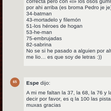
correcta pero con «i» los osos gu
por ahi arriba (es broma Pedro je je
34-batman
43-mortadelo y filemón
51-los héroes de hogan
53-he-man
75-embrujadas
82-sabrina
No se si he pasado a alguien por a
me lio… es que soy de letras :))
65
Espe
dijo:
A mi me faltan la 37, la 68, la 76 y 
decir por favor, es q la 100 las pist
muxas gracias