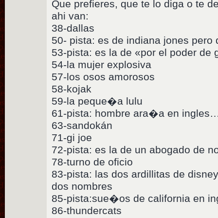
Que prefieres, que te lo diga o te d
ahi van:
38-dallas
50- pista: es de indiana jones pero
53-pista: es la de «por el poder de 
54-la mujer explosiva
57-los osos amorosos
58-kojak
59-la peque�a lulu
61-pista: hombre ara�a en ingles…
63-sandokán
71-gi joe
72-pista: es la de un abogado de 
78-turno de oficio
83-pista: las dos ardillitas de disn
dos nombres
85-pista:sue�os de california en in
86-thundercats