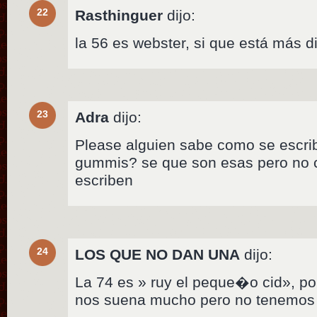
22
Rasthinguer
dijo:
la 56 es webster, si que está más difi
23
Adra
dijo:
Please alguien sabe como se escrib
gummis? se que son esas pero no 
escriben
24
LOS QUE NO DAN UNA
dijo:
La 74 es » ruy el peque�o cid», por
nos suena mucho pero no tenemos n