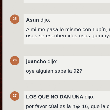
25
Asun
dijo:
A mi me pasa lo mismo con Lupín, 
osos se escriben «los osos gummy»
26
juancho
dijo:
oye alguien sabe la 92?
27
LOS QUE NO DAN UNA
dijo:
por favor cúal es la n� 16, que la 