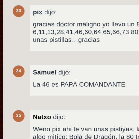
33
pix
dijo:
gracias doctor maligno yo llevo un 
6,11,13,28,41,46,60,64,65,66,73,80
unas pistillas…gracias
34
Samuel
dijo:
La 46 es PAPÁ COMANDANTE
35
Natxo
dijo:
Weno pix ahi te van unas pistiyas. 
algo mitíco: Bola de Dragón, la 80 