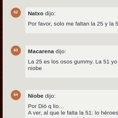
62
Natxo
dijo:
Por favor, solo me faltan la 25 y la 
63
Macarena
dijo:
La 25 es los osos gummy. La 51 yo
niobe
64
Niobe
dijo:
Por Dió q lio…
A ver, al que le falta la 51: lo héro