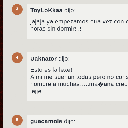
3
ToyLoKkaa
dijo:
jajaja ya empezamos otra vez con el 
horas sin dormir!!!!
4
Uaknator
dijo:
Esto es la lexe!!
A mi me suenan todas pero no cons
nombre a muchas…..ma�ana creo q
jejje
5
guacamole
dijo: