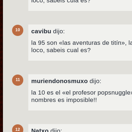
loco, sabeis cula es?
10
cavibu
dijo:
la 95 son «las aventuras de titín», 
loco, sabeis cual es?
11
muriendonosmuxo
dijo:
la 10 es el «el profesor popsnuggl
nombres es imposible!!
12
Natxo
dijo: