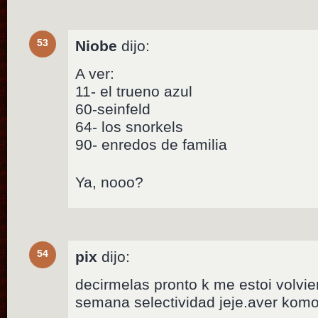
53
Niobe
dijo:
A ver:
11- el trueno azul
60-seinfeld
64- los snorkels
90- enredos de familia
Ya, nooo?
54
pix
dijo:
decirmelas pronto k me estoi volvie
semana selectividad jeje.aver ko