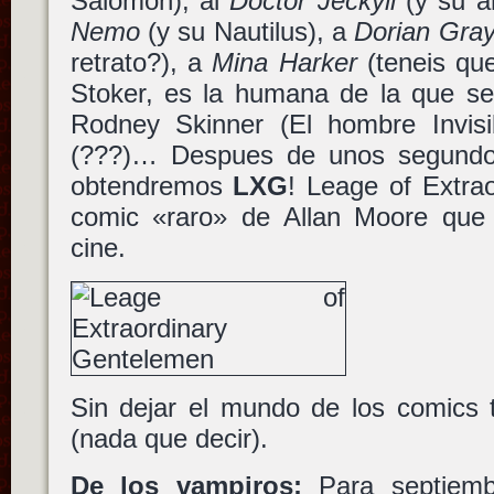
Salomón), al
Doctor Jeckyll
(y su a
Nemo
(y su Nautilus), a
Dorian Gra
retrato?), a
Mina Harker
(teneis qu
Stoker, es la humana de la que se
Rodney Skinner (El hombre Invis
(???)… Despues de unos segundos 
obtendremos
LXG
! Leage of Extra
comic «raro» de Allan Moore que
cine.
Sin dejar el mundo de los comic
(nada que decir).
De los vampiros:
Para septiem