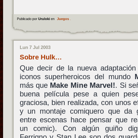
Publicado por
Uruloki
en
Juegos
.
Lun 7 Jul 2003
Sobre Hulk…
Que decir de la nueva adaptación 
iconos superheroicos del mundo
más que
Make Mine Marvel!
. Si s
buena película pese a quien pese;
graciosa, bien realizada, con unos 
y un montaje comiquero que da gu
entre escenas hace pensar que re
un comic). Con algún guiño di
Ferrigno y Stan Lee son dos guard