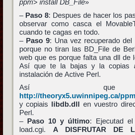
ppm> install DB_File
»
–
Paso 8
: Despues de hacer los pa
observar como casca el Movabl
cuando te cagas en todo.
–
Paso 9
: Una vez recuperado del 
porque no tiran las BD_File de Ber
web que es porque falta una dll de l
Así que te la bajas y la copias a
instalación de Active Perl.
Así que v
http://theoryx5.uwinnipeg.ca/ppm
y copiais
libdb.dll
en vuestro direc
Perl.
–
Paso 10 y último
: Ejecutad el
load.cgi.
A DISFRUTAR DE L