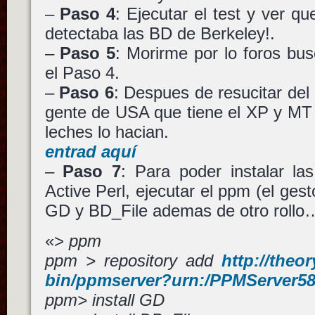
–
Paso 4
: Ejecutar el test y ver
detectaba las BD de Berkeley!.
–
Paso 5
: Morirme por lo foros bu
el Paso 4.
–
Paso 6
: Despues de resucitar del
gente de USA que tiene el XP y MT
leches lo hacian.
entrad aquí
–
Paso 7
: Para poder instalar l
Active Perl, ejecutar el ppm (el gesto
GD y BD_File ademas de otro rollo
«>
ppm
ppm > repository add
http://theo
bin/ppmserver?urn:/PPMServer5
ppm> install GD