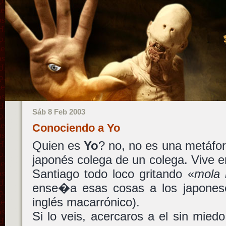
Sáb 8 Feb 2003
Conociendo a Yo
Quien es
Yo
? no, no es una metáf
japonés colega de un colega. Vive 
Santiago todo loco gritando «
mola 
ense�a esas cosas a los japones
inglés macarrónico).
Si lo veis, acercaros a el sin mied