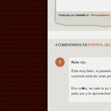
Publicado por
Uruloki
en
Personalísimo
.
4 COMENTARIOS
EN
PORTATIL DEL
1
Rulo
dijo:
Esta muy bien, si pasamo
carencia total de unas p
Era co�a, se sale tu pc c
pelis xxx y lo aproveches