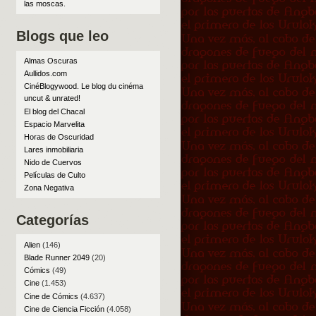
las moscas
.
Blogs que leo
Almas Oscuras
Aullidos.com
CinéBlogywood. Le blog du cinéma
uncut & unrated!
El blog del Chacal
Espacio Marvelita
Horas de Oscuridad
Lares inmobiliaria
Nido de Cuervos
Películas de Culto
Zona Negativa
Categorías
Alien
(146)
Blade Runner 2049
(20)
Cómics
(49)
Cine
(1.453)
Cine de Cómics
(4.637)
Cine de Ciencia Ficción
(4.058)