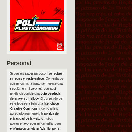
Personal
Si queréis saber un poco más
sobre
mi, pues en este enlace
. Comentaros
que mi cómic favorito se merece una
sección en mi web, así que aquí
tenéis disponible una
guía detallada
del universo Hellboy
. El contenido de
este blog está bajo una
licencia de
Creative Commons
y como último
agregado aquí tenéis la
política de
privacidad de la web
. Ah, si os
apatece favorecer mi culturilla, pues
en Amazon tenéis mi Wishlist por si