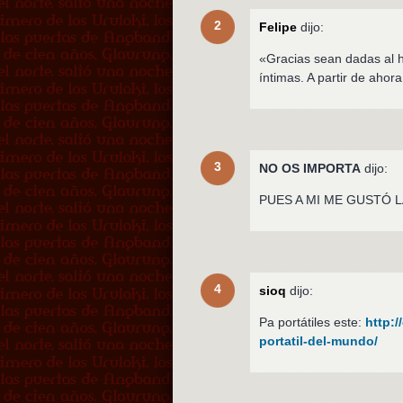
2
Felipe
dijo:
«Gracias sean dadas al 
íntimas. A partir de ahor
3
NO OS IMPORTA
dijo:
PUES A MI ME GUSTÓ L
4
sioq
dijo:
Pa portátiles este:
http:
portatil-del-mundo/