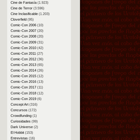
Cine de Fantasía
(1.923)
Cine de Terror
(3.596)
Cine Inclasificable
(1.203)
Cloverfield
(95)
Comic-Con 2006
(10)
Comic-Con 2007
(20)
Comic-Con 2008
(20)
Comic-Con 2009
(31)
Comic-Con 2010
(42)
Comic-Con 2011
(27)
Comic-Con 2012
(36)
Comic-Con 2013
(65)
Comic-Con 2014
(26)
Comic-Con 2015
(12)
Comic-Con 2016
(13)
Comic-Con 2017
(11)
Comic-Con 2018
(12)
Comic-Con 2019
(6)
Concept Art
(316)
Concursos
(172)
Crowdfunding
(1)
Curiosidades
(99)
Dark Universe
(2)
El Hobbit
(153)
Entrevistas
(16)