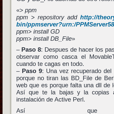
«>
ppm
ppm > repository add
http://theo
bin/ppmserver?urn:/PPMServer5
ppm> install GD
ppm> install DB_File
»
–
Paso 8
: Despues de hacer los pa
observar como casca el Movabl
cuando te cagas en todo.
–
Paso 9
: Una vez recuperado del 
porque no tiran las BD_File de Ber
web que es porque falta una dll de l
Así que te la bajas y la copias a
instalación de Active Perl.
Así que v