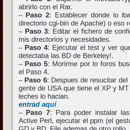
abrirlo con el Rar.
–
Paso 2
: Establecer donde lo iba
directorio cgi-bin de Apache) o eso
–
Paso 3
: Editar el fichero de con
mis directorios y necesidades.
–
Paso 4
: Ejecutar el test y ver
detectaba las BD de Berkeley!.
–
Paso 5
: Morirme por lo foros bu
el Paso 4.
–
Paso 6
: Despues de resucitar del
gente de USA que tiene el XP y MT
leches lo hacian.
entrad aquí
–
Paso 7
: Para poder instalar l
Active Perl, ejecutar el ppm (el gesto
GD y BD_File ademas de otro rollo