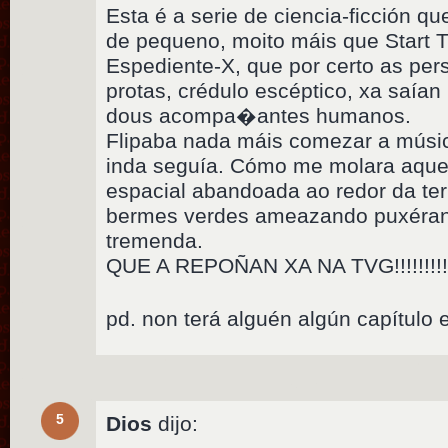
Esta é a serie de ciencia-ficción 
de pequeno, moito máis que Start T
Espediente-X, que por certo as pe
protas, crédulo escéptico, xa saía
dous acompa�antes humanos.
Flipaba nada máis comezar a músic
inda seguía. Cómo me molara aquel
espacial abandoada ao redor da ter
bermes verdes ameazando puxéran
tremenda.
QUE A REPOÑAN XA NA TVG!!!!!!!!
pd. non terá alguén algún capítulo 
5
Dios
dijo: