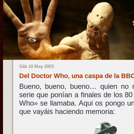
Sáb 10 May 2003
Del Doctor Who, una caspa de la B
Bueno, bueno, bueno… quien no r
serie que ponían a finales de los 
Who» se llamaba. Aqui os pongo un
que vayáis haciendo memoria: