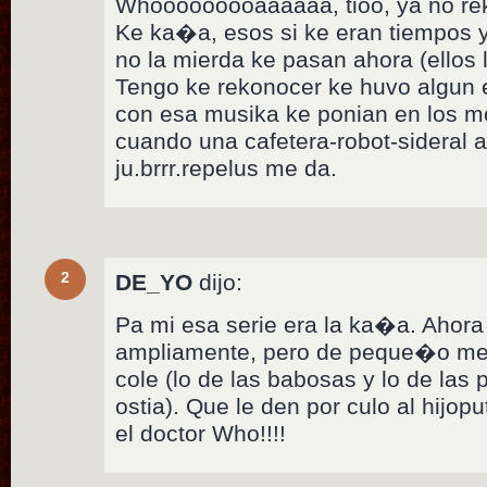
Whooooooooaaaaaa, tioo, ya no rek
Ke ka�a, esos si ke eran tiempos y 
no la mierda ke pasan ahora (ellos
Tengo ke rekonocer ke huvo algun 
con esa musika ke ponian en los m
cuando una cafetera-robot-sideral
ju.brrr.repelus me da.
2
DE_YO
dijo:
Pa mi esa serie era la ka�a. Ahora 
ampliamente, pero de peque�o me 
cole (lo de las babosas y lo de las
ostia). Que le den por culo al hijop
el doctor Who!!!!