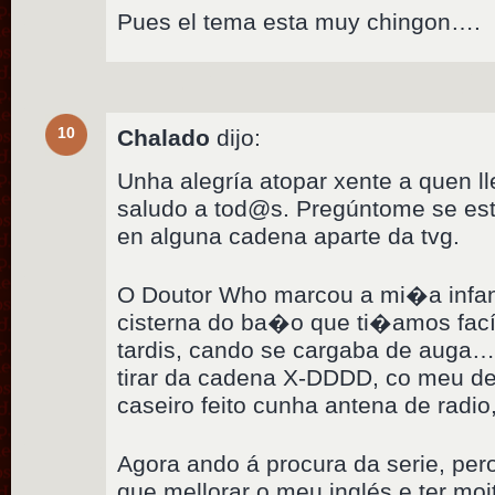
Pues el tema esta muy chingon….
10
Chalado
dijo:
Unha alegría atopar xente a quen ll
saludo a tod@s. Pregúntome se est
en alguna cadena aparte da tvg.
O Doutor Who marcou a mi�a infan
cisterna do ba�o que ti�amos fac
tardis, cando se cargaba de auga… 
tirar da cadena X-DDDD, co meu des
caseiro feito cunha antena de radi
Agora ando á procura da serie, per
que mellorar o meu inglés e ter moi