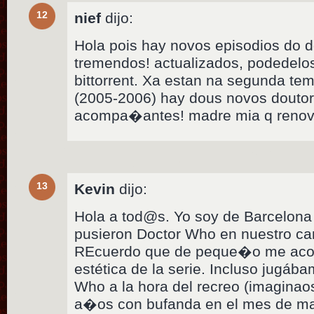
12
nief
dijo:
Hola pois hay novos episodios do d
tremendos! actualizados, podedelo
bittorrent. Xa estan na segunda t
(2005-2006) hay dous novos douto
acompa�antes! madre mia q renova
13
Kevin
dijo:
Hola a tod@s. Yo soy de Barcelona
pusieron Doctor Who en nuestro ca
REcuerdo que de peque�o me acojo
estética de la serie. Incluso jugába
Who a la hora del recreo (imagina
a�os con bufanda en el mes de m