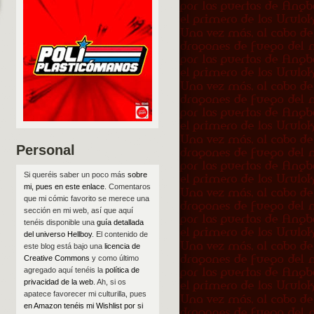
Personal
Si queréis saber un poco más
sobre
mi, pues en este enlace
. Comentaros
que mi cómic favorito se merece una
sección en mi web, así que aquí
tenéis disponible una
guía detallada
del universo Hellboy
. El contenido de
este blog está bajo una
licencia de
Creative Commons
y como último
agregado aquí tenéis la
política de
privacidad de la web
. Ah, si os
apatece favorecer mi culturilla, pues
en Amazon tenéis mi Wishlist por si