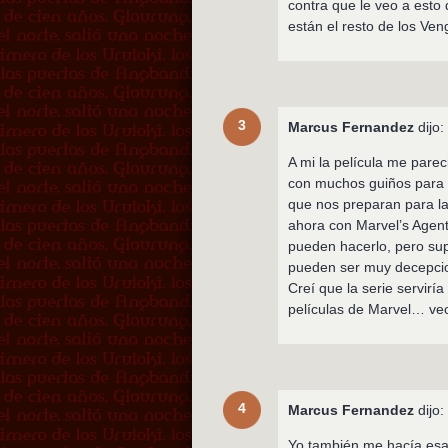
contra que le veo a esto
están el resto de los Ve
3
Marcus Fernandez
dijo:
A mi la película me parec
con muchos guiños para f
que nos preparan para l
ahora con Marvel’s Agents
pueden hacerlo, pero sup
pueden ser muy decepcio
Creí que la serie serviría
películas de Marvel… ve
4
Marcus Fernandez
dijo:
Yo también me hacía esa 