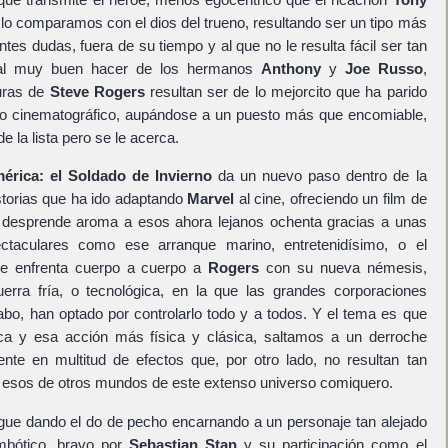
 comparamos con el dios del trueno, resultando ser un tipo más
tes dudas, fuera de su tiempo y al que no le resulta fácil ser tan
y al muy buen hacer de los hermanos
Anthony
y
Joe Russo
,
uras de
Steve Rogers
resultan ser de lo mejorcito que ha parido
so cinematográfico, aupándose a un puesto más que encomiable,
e la lista pero se le acerca.
érica: el Soldado de Invierno
da un nuevo paso dentro de la
torias que ha ido adaptando
Marvel
al cine, ofreciendo un film de
, desprende aroma a esos ahora lejanos ochenta gracias a unas
ctaculares como ese arranque marino, entretenidísimo, o el
e enfrenta cuerpo a cuerpo a
Rogers
con su nueva némesis,
ra fría, o tecnológica, en la que las grandes corporaciones
cabo, han optado por controlarlo todo y a todos. Y el tema es que
ica y esa acción más física y clásica, saltamos a un derroche
te en multitud de efectos que, por otro lado, no resultan tan
 esos de otros mundos de este extenso universo comiquero.
gue dando el do de pecho encarnando a un personaje tan alejado
mbótico, bravo por
Sebastian Stan
y su participación como el