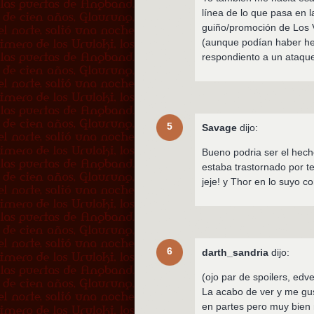
línea de lo que pasa en l
guiño/promoción de Los 
(aunque podían haber h
respondiento a un ataqu
5
Savage
dijo:
Bueno podria ser el hec
estaba trastornado por t
jeje! y Thor en lo suyo c
6
darth_sandria
dijo:
(ojo par de spoilers, edve
La acabo de ver y me gu
en partes pero muy bien 