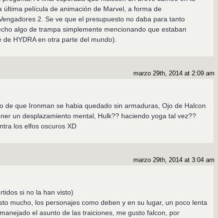
a última película de animación de Marvel, a forma de
Vengadores 2. Se ve que el presupuesto no daba para tanto
echo algo de trampa simplemente mencionando que estaban
e de HYDRA en otra parte del mundo).
marzo 29th, 2014 at 2:09 am
ho de que Ironman se habia quedado sin armaduras, Ojo de Halcon
ener un desplazamiento mental, Hulk?? haciendo yoga tal vez??
ontra los elfos oscuros XD
marzo 29th, 2014 at 3:04 am
rtidos si no la han visto)
sto mucho, los personajes como deben y en su lugar, un poco lenta
manejado el asunto de las traiciones, me gusto falcon, por