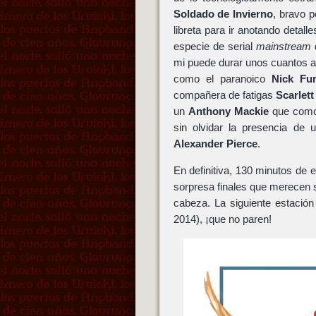
Soldado de Invierno
, bravo p
libreta para ir anotando detal
especie de serial
mainstream
q
mi puede durar unos cuantos 
como el paranoico
Nick Fu
compañera de fatigas
Scarlet
un
Anthony Mackie
que com
sin olvidar la presencia de
Alexander Pierce
.
En definitiva, 130 minutos de 
sorpresa finales que merecen 
cabeza. La siguiente estació
2014), ¡que no paren!