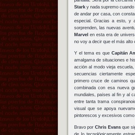
Stark
y nada supremo cuando lo
de andar por casa, con constan
especial. Gracias a esto, 
sorprenden, las nuevas avent
Marvel
en esta era de univer
no voy a decir que el más alto d
Y el tema es que
Capitán Am
amalgama de situaciones e his
acción al modo vieja escuela
secuencias ciertamente espe
primero cruce de caminos qu
combinada con esa nueva guer
mundiales, países al fin y al 
entre tanta trama conspirano
visual que se apoya nuevamen
pintorescos y excesivos como
Bravo por
Chris Evans
que si
de lo tecnológicamente estra