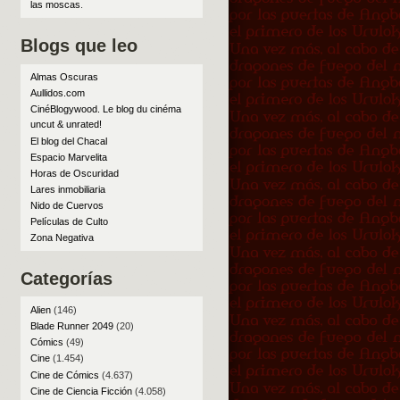
las moscas
.
Blogs que leo
Almas Oscuras
Aullidos.com
CinéBlogywood. Le blog du cinéma
uncut & unrated!
El blog del Chacal
Espacio Marvelita
Horas de Oscuridad
Lares inmobiliaria
Nido de Cuervos
Películas de Culto
Zona Negativa
Categorías
Alien
(146)
Blade Runner 2049
(20)
Cómics
(49)
Cine
(1.454)
Cine de Cómics
(4.637)
Cine de Ciencia Ficción
(4.058)