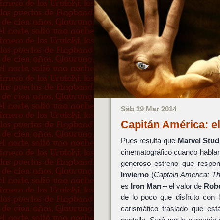
Sáb 29 Mar 2014
Capitán América: e
Pues resulta que
Marvel Stud
cinematográfico cuando hablam
generoso estreno que respond
Invierno
(
Captain America: Th
es
Iron Man
– el valor de
Robe
de lo poco que disfruto con
carismático traslado que es
pantalla. Será por la cercaní