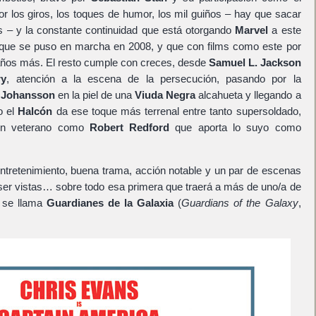
or los giros, los toques de humor, los mil guiños – hay que sacar
les – y la constante continuidad que está otorgando
Marvel
a este
ue se puso en marcha en 2008, y que con films como este por
años más. El resto cumple con creces, desde
Samuel L. Jackson
ry
, atención a la escena de la persecución, pasando por la
t Johansson
en la piel de una
Viuda Negra
alcahueta y llegando a
o el
Halcón
da ese toque más terrenal entre tanto supersoldado,
 un veterano como
Robert Redford
que aporta lo suyo como
entretenimiento, buena trama, acción notable y un par de escenas
ser vistas… sobre todo esa primera que traerá a más de uno/a de
n se llama
Guardianes de la Galaxia
(
Guardians of the Galaxy
,