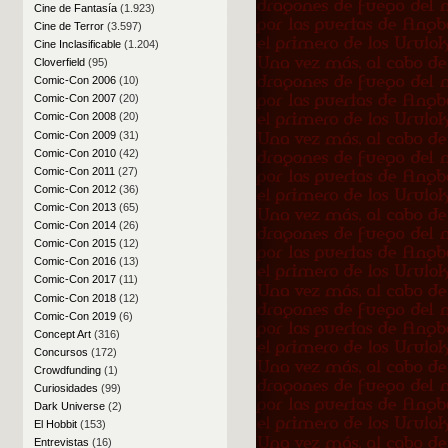
Cine de Fantasía
(1.923)
Cine de Terror
(3.597)
Cine Inclasificable
(1.204)
Cloverfield
(95)
Comic-Con 2006
(10)
Comic-Con 2007
(20)
Comic-Con 2008
(20)
Comic-Con 2009
(31)
Comic-Con 2010
(42)
Comic-Con 2011
(27)
Comic-Con 2012
(36)
Comic-Con 2013
(65)
Comic-Con 2014
(26)
Comic-Con 2015
(12)
Comic-Con 2016
(13)
Comic-Con 2017
(11)
Comic-Con 2018
(12)
Comic-Con 2019
(6)
Concept Art
(316)
Concursos
(172)
Crowdfunding
(1)
Curiosidades
(99)
Dark Universe
(2)
El Hobbit
(153)
Entrevistas
(16)