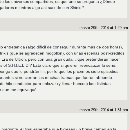
 de los universos compartidos, es que uno se pregunta ¿Dónde
ngadores mientras algo así sucede con Shield?
marzo 29th, 2014 at 1:29 am
ió entretenida (algo difícil de conseguir durante más de dos horas),
rikis (que se agradecen mogollón), con unas escenas post-créditos
a Era de Ultrón, pero con una gran duda: ¿qué pretenderán hacer
 of S.H.I.E.L.D.? Está claro que si quieren reencauzar la serie,
ongo que le pondrán fin, por lo que los próximos siete episodios
nantes si no cierran las muchas tramas que fueron abriendo.
 de hilo conductor para enlazar (y llenar huecos) las distintas
o que me equivoqué.
marzo 29th, 2014 at 1:31 am
pregunta. Al final esperaba que hiciesen un breve cameo en la