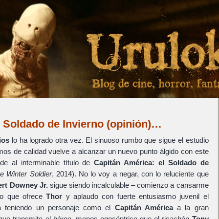
l Soldado de Invierno (opinión)…
ios
lo ha logrado otra vez. El sinuoso rumbo que sigue el estudio
os de calidad vuelve a alcanzar un nuevo punto álgido con este
e al interminable título de
Capitán América: el Soldado de
e Winter Soldier
, 2014). No lo voy a negar, con lo reluciente que
rt Downey Jr.
sigue siendo incalculable – comienzo a cansarme
 lo que ofrece
Thor
y aplaudo con fuerte entusiasmo juvenil el
tá teniendo un personaje como el
Capitán América
a la gran
a que transmite el héroe, menos egocéntrico que el ricachón
Tony