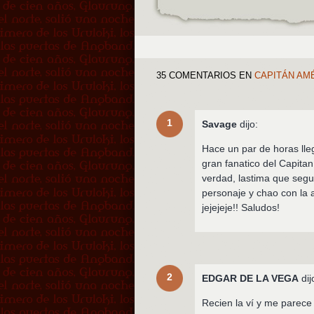
35 COMENTARIOS
EN
CAPITÁN AMÉ
1
Savage
dijo:
Hace un par de horas lle
gran fanatico del Capita
verdad, lastima que segu
personaje y chao con la
jejejeje!! Saludos!
2
EDGAR DE LA VEGA
dij
Recien la ví y me parece