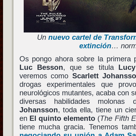
Un
nuevo cartel de Transform
extinción
… norm
Os pongo ahora sobre la primera p
Luc Besson
, que se titula
Lucy
veremos como
Scarlett Johanss
drogas experimentales que provo
neurológicos mutantes, acaba con s
diversas habilidades molonas 
Johansson
, toda ella, tiene un ci
en
El quinto elemento
(
The Fifth 
tiene mucha gracia. Tenemos tam
negociando su unión a
Adam Sa