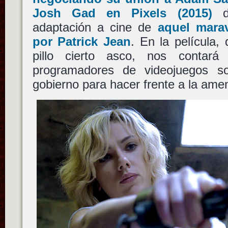
Josh Gad
en
Pixels
(2015)
adaptación a cine de
aquel marav
por
Patrick Jean
. En la película
pillo cierto asco, nos conta
programadores de videojuegos so
gobierno para hacer frente a la ame