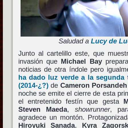
Saludad a
Lucy de Lu
Junto al cartelillo este, que mues
invasión que
Michael Bay
prepara
noticias de otra índole pero igual
ha dado luz verde a la segunda
(2014-¿?)
de
Cameron Porsandeh
noche se emite el cierre de esta pr
el entretenido festín que gesta
M
Steven Maeda
,
showrunner
, pa
agradece un montón. Protagoniza
Hiroyuki Sanada
,
Kyra Zagors