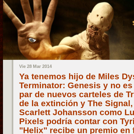
Vie 28 Mar 2014
Ya tenemos hijo de Miles Dy
Terminator: Genesis y no e
par de nuevos carteles de Tr
de la extinción y The Signal
Scarlett Johansson como Luc
Pixels podría contar con Tyr
"Helix" recibe un premio en