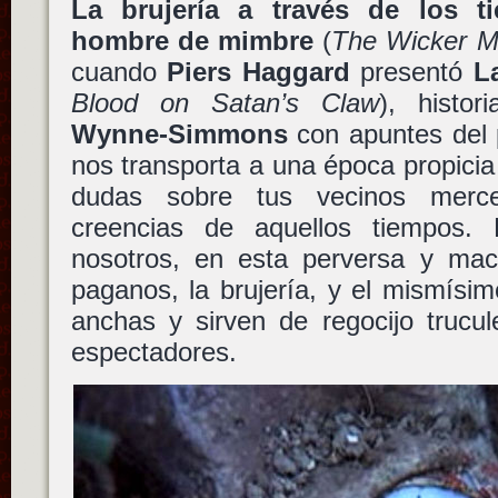
La brujería a través de los t
hombre de mimbre
(
The Wicker 
cuando
Piers Haggard
presentó
L
Blood on Satan’s Claw
), histo
Wynne-Simmons
con apuntes del
nos transporta a una época propicia 
dudas sobre tus vecinos merce
creencias de aquellos tiempos. 
nosotros, en esta perversa y macab
paganos, la brujería, y el mismís
anchas y sirven de regocijo trucul
espectadores.