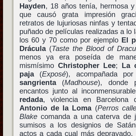
Hayden
, 18 años tenía, hermosa y 
que causó grata impresión gra
retratos de lujuriosas ninfas y tent
puñado de películas realizadas a lo 
los 60 y 70 como por ejemplo
El 
Drácula
(
Taste the Blood of Dracu
menos ya era poseída de ma
mismísimo
Christopher Lee
;
La 
paja
(
Exposé
), acompañada po
sangrienta
(
Madhouse
), donde 
encantos junto al inconmensurab
redada
, violencia en Barcelon
Antonio de la Loma
(
Perros calle
Blake
comanda a una caterva de j
sumisos a los designios de Satán
actos a cada cual más depravado. 