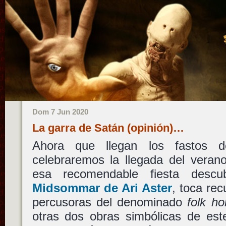
Dom 7 Jun 2020
La garra de Satán (opinión)…
Ahora que llegan los fastos 
celebraremos la llegada del veran
esa recomendable fiesta descu
Midsommar
de
Ari Aster
, toca rec
percusoras del denominado
folk ho
otras dos obras simbólicas de este