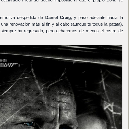
 y emotiva despedida de
Daniel Craig
, y paso adelante hacia la
 una renovación más al fin y al cabo (aunque te toque la patata).
siempre ha regresado, pero echaremos de menos el rostro de