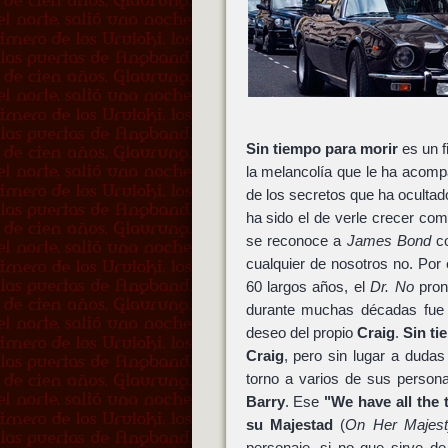
Sin tiempo para morir
es un f
la melancolía que le ha acom
de los secretos que ha ocultad
ha sido el de verle crecer co
se reconoce a
James Bond
co
cualquier de nosotros no. Por 
60 largos años, el
Dr. No
pron
durante muchas décadas fue 
deseo del propio
Craig
.
Sin ti
Craig
, pero sin lugar a dudas
torno a varios de sus person
Barry
. Ese
"We have all the 
su Majestad
(
On Her Majest
personaje, si no que sirve de