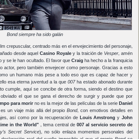
Bond siempre ha sido galán
ilm crepuscular, centrado más en el envejecimiento del personaje,
pañado desde aquel
Casino Royale
y la traición de
Vesper
, amén
o y se le han ocultado. El favor que
Craig
ha hecho a la franquicia
mo actor, pero también envejecer como personaje. Gracias a esto
mo un humano más pese a todo eso que es capaz de hacer y
ello esa eterna juventud a la que
007
ha estado abonado durante
to cumple, aquí se concibe de otra forma, siendo el destino que
obviado el que se gana el derecho de surgir y puede que por
empo para morir
no es la mejor de las películas de la serie
Daniel
 es un viaje más allá del propio
Bond
, con emotivos detalles en
ajes, así como por la recuperación de
Louis Amstrong
y
John
time in the World"
, tema central de
007 al servicio secreto de
y’s Secret Service
), no sólo enlaza momentos personales del
 declaración real del sueño imposible al que el propio
Bond
se