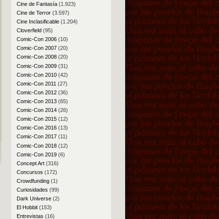
Cine de Fantasía
(1.923)
Cine de Terror
(3.597)
Cine Inclasificable
(1.204)
Cloverfield
(95)
Comic-Con 2006
(10)
Comic-Con 2007
(20)
Comic-Con 2008
(20)
Comic-Con 2009
(31)
Comic-Con 2010
(42)
Comic-Con 2011
(27)
Comic-Con 2012
(36)
Comic-Con 2013
(65)
Comic-Con 2014
(26)
Comic-Con 2015
(12)
Comic-Con 2016
(13)
Comic-Con 2017
(11)
Comic-Con 2018
(12)
Comic-Con 2019
(6)
Concept Art
(316)
Concursos
(172)
Crowdfunding
(1)
Curiosidades
(99)
Dark Universe
(2)
El Hobbit
(153)
Entrevistas
(16)