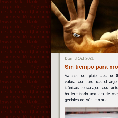
Dom 3 Oct 2021
Sin tiempo para mo
Va a ser complejo hablar de
S
valorar con serenidad el larg
icónicos personajes recurrente
ha terminado una era de mayo
geniales del séptimo arte.