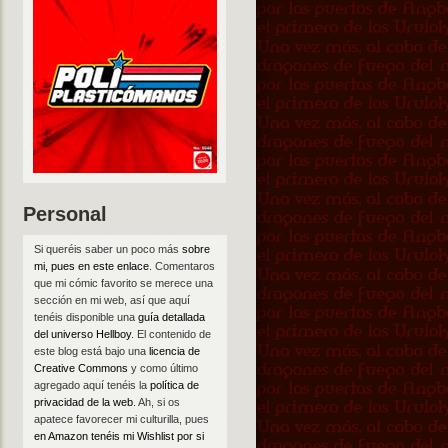
Personal
Si queréis saber un poco más
sobre
mi, pues en este enlace
. Comentaros
que mi cómic favorito se merece una
sección en mi web, así que aquí
tenéis disponible una
guía detallada
del universo Hellboy
. El contenido de
este blog está bajo una
licencia de
Creative Commons
y como último
agregado aquí tenéis la
política de
privacidad de la web
. Ah, si os
apatece favorecer mi culturilla, pues
en Amazon tenéis mi Wishlist por si