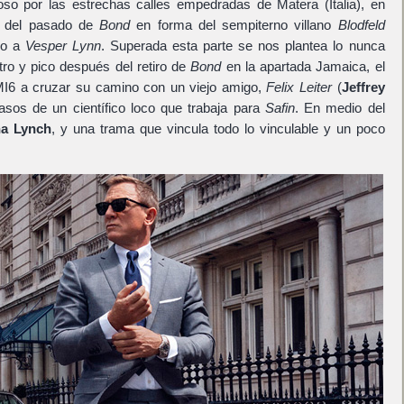
uoso por las estrechas calles empedradas de Matera (Italia), en
s del pasado de
Bond
en forma del sempiterno villano
Blodfeld
do a
Vesper Lynn
. Superada esta parte se nos plantea lo nunca
tro y pico después del retiro de
Bond
en la apartada Jamaica, el
 MI6 a cruzar su camino con un viejo amigo,
Felix Leiter
(
Jeffrey
pasos de un científico loco que trabaja para
Safin
. En medio del
a Lynch
, y una trama que vincula todo lo vinculable y un poco