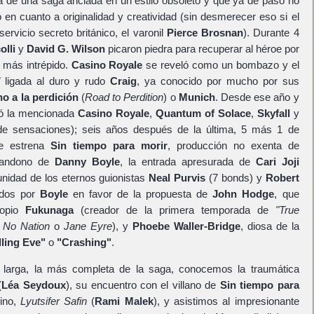
sta de una saga anclada en un estilo obsoleto y que ya de paso no
n cuanto a originalidad y creatividad (sin desmerecer eso si el
servicio secreto británico, el varonil
Pierce Brosnan
). Durante 4
lli
y
David G. Wilson
picaron piedra para recuperar al héroe por
o más intrépido.
Casino Royale
se reveló como un bombazo y el
d
ligada al duro y rudo
Craig
, ya conocido por mucho por sus
o a la perdición
(
Road to Perdition
) o
Munich
. Desde ese año y
zó la mencionada
Casino Royale
,
Quantum of Solace
,
Skyfall
y
e sensaciones); seis años después de la última, 5 más 1 de
se estrena
Sin tiempo para morir
, producción no exenta de
abandono de
Danny Boyle
, la entrada apresurada de
Cari Joji
unidad de los eternos guionistas
Neal Purvis
(7 bonds) y
Robert
ídos por
Boyle
en favor de la propuesta de
John Hodge
, que
ropio
Fukunaga
(creador de la primera temporada de
"True
 No Nation
o
Jane Eyre
), y
Phoebe Waller-Bridge
, diosa de la
lling Eve"
o
"Crashing"
.
l larga, la más completa de la saga, conocemos la traumática
(
Léa Seydoux
), su encuentro con el villano de
Sin tiempo para
dino,
Lyutsifer Safin
(
Rami Malek
), y asistimos al impresionante