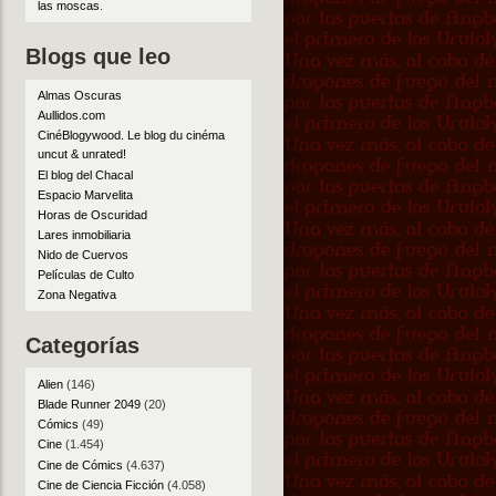
las moscas
.
Blogs que leo
Almas Oscuras
Aullidos.com
CinéBlogywood. Le blog du cinéma
uncut & unrated!
El blog del Chacal
Espacio Marvelita
Horas de Oscuridad
Lares inmobiliaria
Nido de Cuervos
Películas de Culto
Zona Negativa
Categorías
Alien
(146)
Blade Runner 2049
(20)
Cómics
(49)
Cine
(1.454)
Cine de Cómics
(4.637)
Cine de Ciencia Ficción
(4.058)