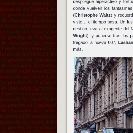
despliegue hiperactivo y tort
donde vuelven los fantasma
(
Christophe Waltz
) y recuer
visto… el tiempo pasa. Un lus
destino lleva al exagente del
Wright
), y ponerse tras los 
fregado la nueva 007,
Lashan
más.