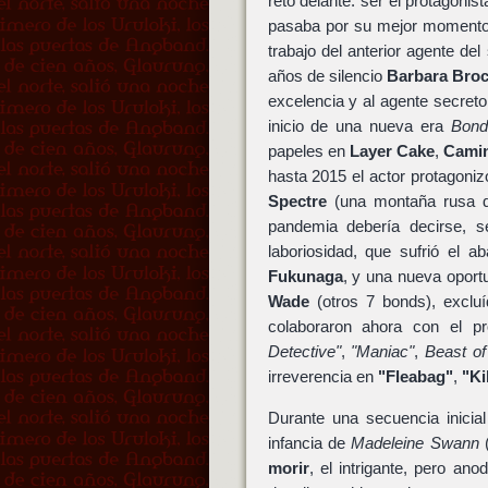
reto delante: ser el protagoni
pasaba por su mejor momento e
trabajo del anterior agente del 
años de silencio
Barbara Broco
excelencia y al agente secret
inicio de una nueva era
Bon
papeles en
Layer Cake
,
Camin
hasta 2015 el actor protagoni
Spectre
(una montaña rusa d
pandemia debería decirse, 
laboriosidad, que sufrió el 
Fukunaga
, y una nueva oport
Wade
(otros 7 bonds), exclu
colaboraron ahora con el p
Detective"
,
"Maniac"
,
Beast of
irreverencia en
"Fleabag"
,
"Ki
Durante una secuencia inicia
infancia de
Madeleine Swann
morir
, el intrigante, pero ano