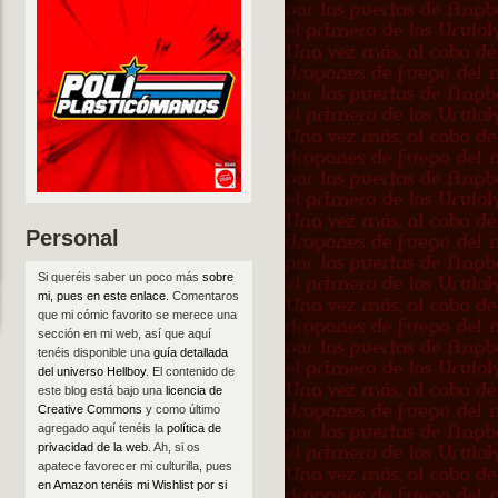
Personal
Si queréis saber un poco más
sobre
mi, pues en este enlace
. Comentaros
que mi cómic favorito se merece una
sección en mi web, así que aquí
tenéis disponible una
guía detallada
del universo Hellboy
. El contenido de
este blog está bajo una
licencia de
Creative Commons
y como último
agregado aquí tenéis la
política de
privacidad de la web
. Ah, si os
apatece favorecer mi culturilla, pues
en Amazon tenéis mi Wishlist por si