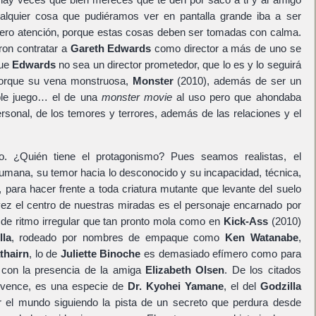
alquier cosa que pudiéramos ver en pantalla grande iba a ser
Pero atención, porque estas cosas deben ser tomadas con calma.
eron contratar a
Gareth Edwards
como director a más de uno se
que
Edwards
no sea un director prometedor, que lo es y lo seguirá
porque su vena monstruosa,
Monster
(2010), además de ser un
oble juego… el de una
monster movie
al uso pero que ahondaba
rsonal, de los temores y terrores, además de las relaciones y el
. ¿Quién tiene el protagonismo? Pues seamos realistas, el
humana, su temor hacia lo desconocido y su incapacidad, técnica,
a, para hacer frente a toda criatura mutante que levante del suelo
ez el centro de nuestras miradas es el personaje encarnado por
r de ritmo irregular que tan pronto mola como en
Kick-Ass
(2010)
lla
, rodeado por nombres de empaque como
Ken Watanabe
,
thairn
, lo de
Juliette Binoche
es demasiado efímero como para
e con la presencia de la amiga
Elizabeth Olsen
. De los citados
vence, es una especie de
Dr. Kyohei Yamane
, el del
Godzilla
or el mundo siguiendo la pista de un secreto que perdura desde