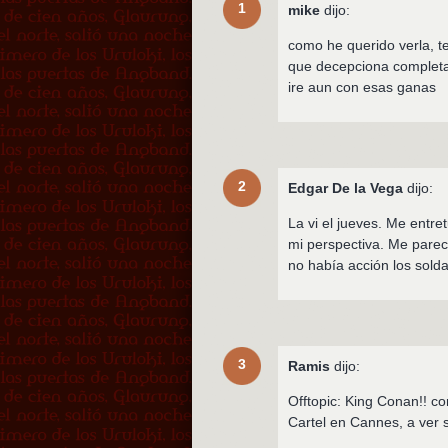
1
mike
dijo:
como he querido verla, t
que decepciona completa
ire aun con esas ganas
2
Edgar De la Vega
dijo:
La vi el jueves. Me entr
mi perspectiva. Me parec
no había acción los sol
3
Ramis
dijo:
Offtopic: King Conan!! c
Cartel en Cannes, a ver s