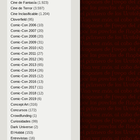
Cine de Fantasía
(1.923)
Cine de Terror
(3.597)
Cine Inclasificable
(1.204)
Cloverfield
(95)
Comic-Con 2006
(10)
Comic-Con 2007
(20)
Comic-Con 2008
(20)
Comic-Con 2009
(31)
Comic-Con 2010
(42)
Comic-Con 2011
(27)
Comic-Con 2012
(36)
Comic-Con 2013
(65)
Comic-Con 2014
(26)
Comic-Con 2015
(12)
Comic-Con 2016
(13)
Comic-Con 2017
(11)
Comic-Con 2018
(12)
Comic-Con 2019
(6)
Concept Art
(316)
Concursos
(172)
Crowdfunding
(1)
Curiosidades
(99)
Dark Universe
(2)
El Hobbit
(153)
Entrevistas
(16)