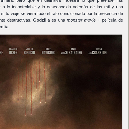
inará, pero que en definitiva muestra lo que pretende, las
e a lo incontrolable y lo desconocido además de las mil y una
 si tu viaje se viera todo el rato condicionado por la presencia de
nte destructivas.
Godzilla
es una
monster movie
+ película de
milia.