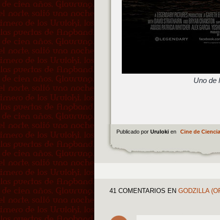
Uno de 
Publicado por
Uruloki
en
Cine de Ciencia
41 COMENTARIOS
EN
GODZILLA (O