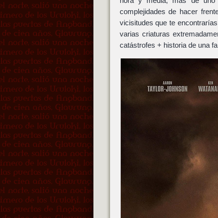
hora y media, más de uno tr
complejidades de hacer frent
vicisitudes que te encontrarías
varias criaturas extremadame
catástrofes + historia de una fa