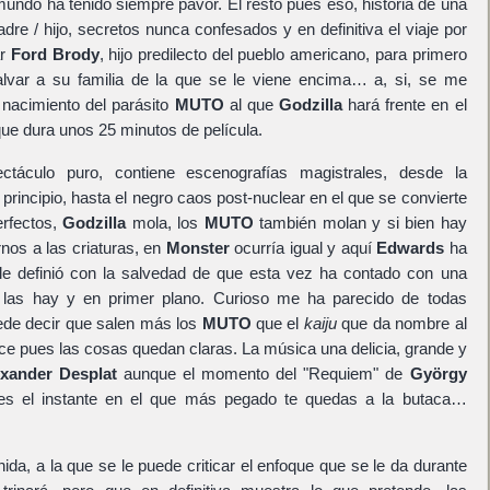
mundo ha tenido siempre pavor. El resto pues eso, historia de una
dre / hijo, secretos nunca confesados y en definitiva el viaje por
ar
Ford Brody
, hijo predilecto del pueblo americano, para primero
lvar a su familia de la que se le viene encima… a, si, se me
 nacimiento del parásito
MUTO
al que
Godzilla
hará frente en el
que dura unos 25 minutos de película.
ctáculo puro, contiene escenografías magistrales, desde la
principio, hasta el negro caos post-nuclear en el que se convierte
erfectos,
Godzilla
mola, los
MUTO
también molan y si bien hay
os a las criaturas, en
Monster
ocurría igual y aquí
Edwards
ha
ue le definió con la salvedad de que esta vez ha contado con una
o, las hay y en primer plano. Curioso me ha parecido de todas
uede decir que salen más los
MUTO
que el
kaiju
que da nombre al
ce pues las cosas quedan claras. La música una delicia, grande y
xander Desplat
aunque el momento del "Requiem" de
György
r, es el instante en el que más pegado te quedas a la butaca…
ida, a la que se le puede criticar el enfoque que se le da durante