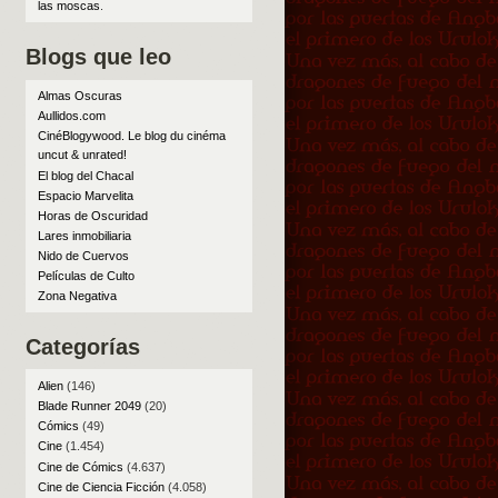
las moscas
.
Blogs que leo
Almas Oscuras
Aullidos.com
CinéBlogywood. Le blog du cinéma
uncut & unrated!
El blog del Chacal
Espacio Marvelita
Horas de Oscuridad
Lares inmobiliaria
Nido de Cuervos
Películas de Culto
Zona Negativa
Categorías
Alien
(146)
Blade Runner 2049
(20)
Cómics
(49)
Cine
(1.454)
Cine de Cómics
(4.637)
Cine de Ciencia Ficción
(4.058)