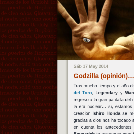
Sáb 17 May 2014
Godzilla (opinión)
Tras mucho tiempo y el año d
del Toro
,
Legendary
y
War
regreso a la gran pantalla del
la era nuclear… sí, estamos
creación
Ishiro Honda
se mer
gracias a dios nos ha tocado a
en cuenta los antecedentes
Emmerich
te queremos pero h