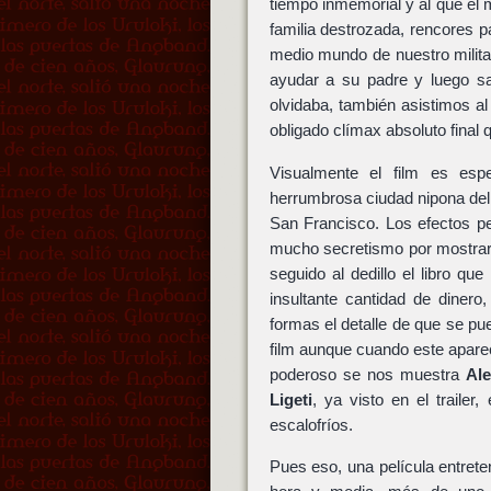
tiempo inmemorial y al que el 
familia destrozada, rencores pa
medio mundo de nuestro milit
ayudar a su padre y luego sa
olvidaba, también asistimos al
obligado clímax absoluto final 
Visualmente el film es espe
herrumbrosa ciudad nipona del 
San Francisco. Los efectos p
mucho secretismo por mostrarn
seguido al dedillo el libro q
insultante cantidad de diner
formas el detalle de que se p
film aunque cuando este apare
poderoso se nos muestra
Ale
Ligeti
, ya visto en el traile
escalofríos.
Pues eso, una película entreten