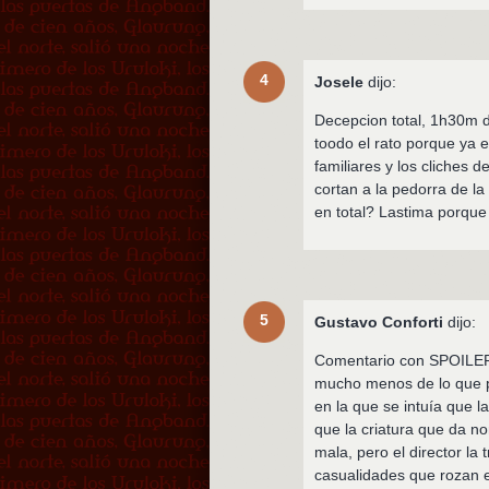
4
Josele
dijo:
Decepcion total, 1h30m d
toodo el rato porque ya e
familiares y los cliches 
cortan a la pedorra de la
en total? Lastima porque 
5
Gustavo Conforti
dijo:
Comentario con SPOILERS
mucho menos de lo que pr
en la que se intuía que
que la criatura que da no
mala, pero el director l
casualidades que rozan e