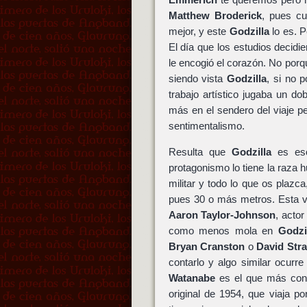
Matthew Broderick
, pues cu
mejor, y este
Godzilla
lo es. 
El día que los estudios decidi
le encogió el corazón. No por
siendo vista
Godzilla
, si no 
trabajo artístico jugaba un d
más en el sendero del viaje pe
sentimentalismo.
Resulta que
Godzilla
es eso
protagonismo lo tiene la raza 
militar y todo lo que os plazc
pues 30 o más metros. Esta v
Aaron Taylor-Johnson
, acto
como menos mola en
Godzi
Bryan Cranston
o
David Stra
contarlo y algo similar ocurr
Watanabe
es el que más con
original de 1954, que viaja p