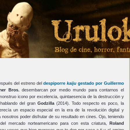
…
espués del estreno del
despiporre
kaiju
gestado por
Guillermo
ner Bros.
desembarcan por medio mundo para contarnos el
 monstruo icono por excelencia, quintaesencia de la destrucción y
 hablando del gran
Godzilla
(2014). Todo respecto es poco, la
ecía un espacio especial en la era de la revolución digital y
 nosotros poder disfrutar de su resultado en cines. Ojo, teniendo
 del mercado norteamericano para con esta criatura,
Roland
ay veces que bien mereces que te den por saco a ti y al amigo