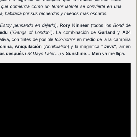
 que comienza como un temor latente se convierte en una
lla, habitada por sus recuerdos y miedos más oscuros.
Estoy pensando en dejarlo
),
Rory Kinnear
(todos los
Bond
de
iedu
(
"Gangs of London"
). La combinación de
Garland
y
A24
ativa, con tintes de posible
folk-horror
en medio de la la campiña
china
,
Aniquilación
(
Annihilation
) y la magnífica
"Devs"
, amén
ías después
(
28 Days Later…
) y
Sunshine
…
Men
ya me flipa.