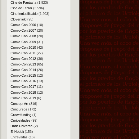
Cine de Fantasía
(1.923)
Cine de Terror
(3.596)
Cine Inclasificable
(1.203)
Cloverfield
(95)
Comic-Con 2006
(10)
Comic-Con 2007
(20)
Comic-Con 2008
(20)
Comic-Con 2009
(31)
Comic-Con 2010
(42)
Comic-Con 2011
(27)
Comic-Con 2012
(36)
Comic-Con 2013
(65)
Comic-Con 2014
(26)
Comic-Con 2015
(12)
Comic-Con 2016
(13)
Comic-Con 2017
(11)
Comic-Con 2018
(12)
Comic-Con 2019
(6)
Concept Art
(316)
Concursos
(172)
Crowdfunding
(1)
Curiosidades
(99)
Dark Universe
(2)
El Hobbit
(153)
Entrevistas
(16)