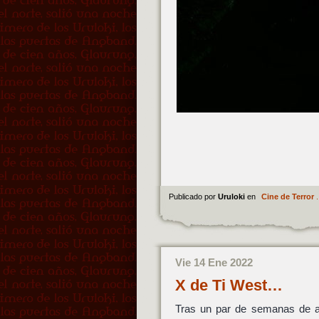
Publicado por
Uruloki
en
Cine de Terror
.
Vie 14 Ene 2022
X de Ti West…
Tras un par de semanas de a