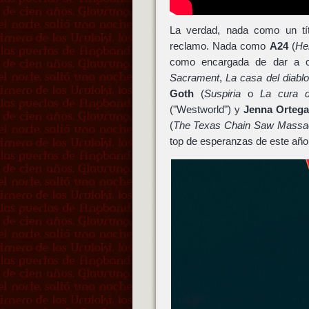
La verdad, nada como un tít
reclamo. Nada como
A24
(
He
como encargada de dar a con
Sacrament
,
La casa del diablo
Goth
(
Suspiria
o
La cura d
("Westworld") y
Jenna Ortega
(
The Texas Chain Saw Massa
top de esperanzas de este año