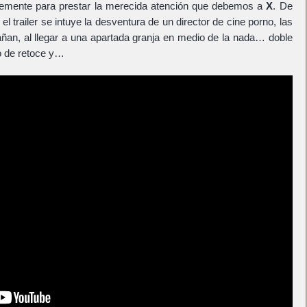
emente para prestar la merecida atención que debemos a
X
. De
el trailer se intuye la desventura de un director de cine porno, las
añan, al llegar a una apartada granja en medio de la nada… doble
to de retoce y…