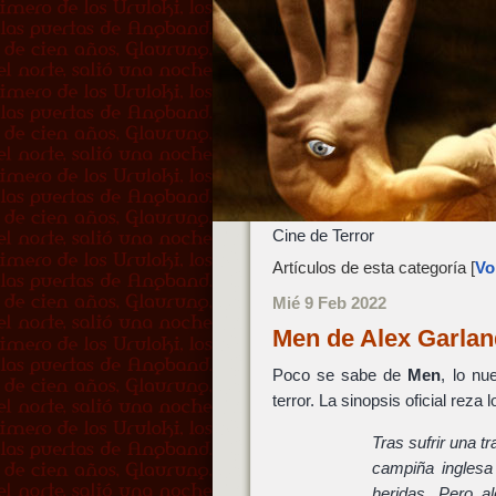
Cine de Terror
Artículos de esta categoría [
Vol
Mié 9 Feb 2022
Men de Alex Garla
Poco se sabe de
Men
, lo nu
terror. La sinopsis oficial reza 
Tras sufrir una t
campiña inglesa
heridas. Pero a