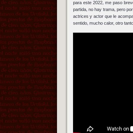
para este 2022, me paso brev
partida, no hay trama, pero por 
actrices y actor que le acomp
sentido, mucho calor, otro tan