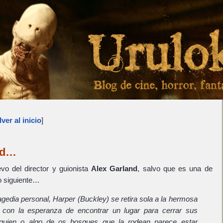
ver al inicio
]
nd…
evo del director y guionista
Alex Garland
, salvo que es una de
lo siguiente…
ragedia personal, Harper (Buckley) se retira sola a la hermosa
 con la esperanza de encontrar un lugar para cerrar sus
lguien o algo de os bosques que la rodean parece estar