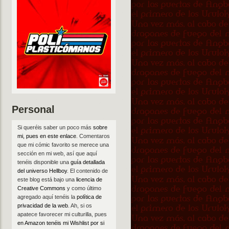
Personal
Si queréis saber un poco más
sobre
mi, pues en este enlace
. Comentaros
que mi cómic favorito se merece una
sección en mi web, así que aquí
tenéis disponible una
guía detallada
del universo Hellboy
. El contenido de
este blog está bajo una
licencia de
Creative Commons
y como último
agregado aquí tenéis la
política de
privacidad de la web
. Ah, si os
apatece favorecer mi culturilla, pues
en Amazon tenéis mi Wishlist por si