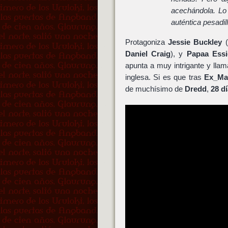
acechándola. Lo
auténtica pesadi
Protagoniza
Jessie Buckley
(
Daniel Craig
), y
Papaa Ess
apunta a muy intrigante y llam
inglesa. Si es que tras
Ex_Ma
de muchísimo de
Dredd
,
28 d