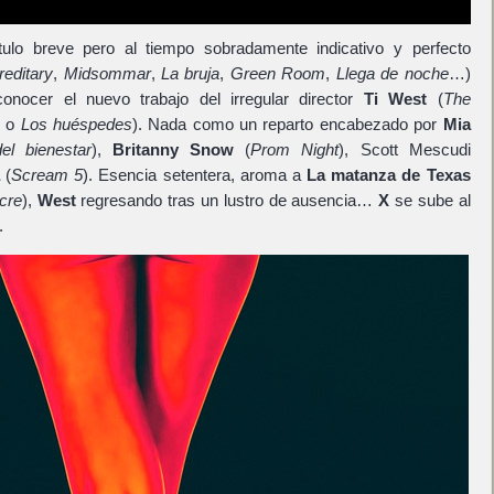
ulo breve pero al tiempo sobradamente indicativo y perfecto
reditary
,
Midsommar
,
La bruja
,
Green Room
,
Llega de noche
…)
ocer el nuevo trabajo del irregular director
Ti West
(
The
o
Los huéspedes
). Nada como un reparto encabezado por
Mia
el bienestar
),
Britanny Snow
(
Prom Night
), Scott Mescudi
(
Scream 5
). Esencia setentera, aroma a
La matanza de Texas
cre
),
West
regresando tras un lustro de ausencia…
X
se sube al
.