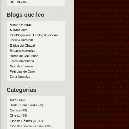
las moscas
.
Blogs que leo
Almas Oscuras
Aullidos.com
CinéBlogywood. Le blog du cinéma
uncut & unrated!
El blog del Chacal
Espacio Marvelita
Horas de Oscuridad
Lares inmobiliaria
Nido de Cuervos
Películas de Culto
Zona Negativa
Categorías
Alien
(146)
Blade Runner 2049
(20)
Cómics
(49)
Cine
(1.453)
Cine de Cómics
(4.637)
Cine de Ciencia Ficción
(4.058)