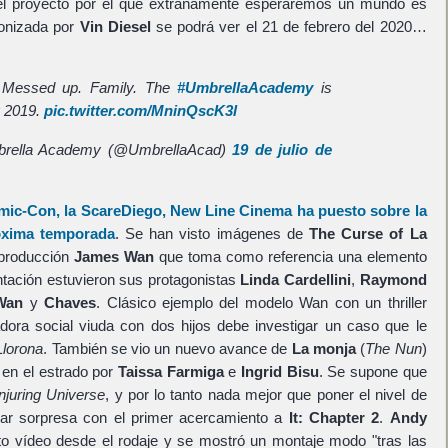
el proyecto por el que extrañamente esperaremos un mundo es
gonizada por
Vin Diesel
se podrá ver el 21 de febrero del 2020…
 Messed up. Family. The
#UmbrellaAcademy
is
 2019.
pic.twitter.com/MninQscK3l
rella Academy (@UmbrellaAcad)
19 de julio de
omic-Con, la ScareDiego,
New Line Cinema
ha puesto sobre la
óxima temporada
. Se han visto imágenes de
The Curse of La
 producción
James Wan
que toma como referencia una elemento
entación estuvieron sus protagonistas
Linda Cardellini
,
Raymond
Wan
y
Chaves
. Clásico ejemplo del modelo Wan con un thriller
ora social viuda con dos hijos debe investigar un caso que le
Llorona
. También se vio un nuevo avance de
La monja
(
The Nun
)
en el estrado por
Taissa Farmiga
e
Ingrid Bisu
. Se supone que
njuring Universe
, y por lo tanto nada mejor que poner el nivel de
inar sorpresa con el primer acercamiento a
It: Chapter 2
.
Andy
o vídeo desde el rodaje y se mostró un montaje modo "tras las