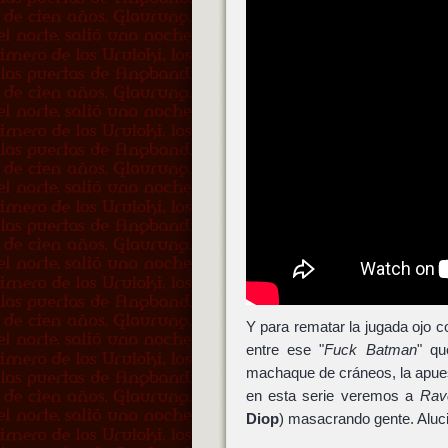
Y para rematar la jugada ojo co
entre ese "
Fuck Batman
" qu
machaque de cráneos, la apue
en esta serie veremos a
Rav
Diop
) masacrando gente. Aluci