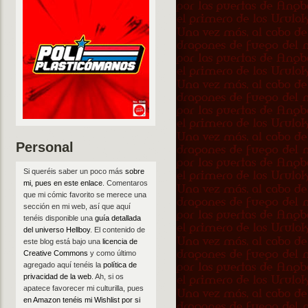
Personal
Si queréis saber un poco más
sobre
mi, pues en este enlace
. Comentaros
que mi cómic favorito se merece una
sección en mi web, así que aquí
tenéis disponible una
guía detallada
del universo Hellboy
. El contenido de
este blog está bajo una
licencia de
Creative Commons
y como último
agregado aquí tenéis la
política de
privacidad de la web
. Ah, si os
apatece favorecer mi culturilla, pues
en Amazon tenéis mi Wishlist por si