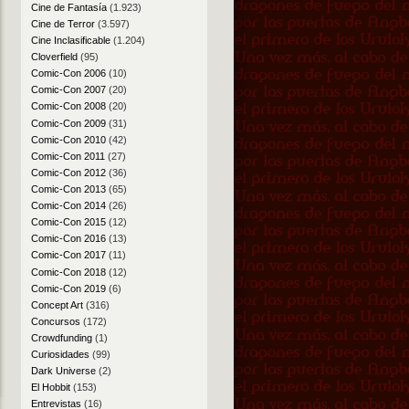
Cine de Fantasía
(1.923)
Cine de Terror
(3.597)
Cine Inclasificable
(1.204)
Cloverfield
(95)
Comic-Con 2006
(10)
Comic-Con 2007
(20)
Comic-Con 2008
(20)
Comic-Con 2009
(31)
Comic-Con 2010
(42)
Comic-Con 2011
(27)
Comic-Con 2012
(36)
Comic-Con 2013
(65)
Comic-Con 2014
(26)
Comic-Con 2015
(12)
Comic-Con 2016
(13)
Comic-Con 2017
(11)
Comic-Con 2018
(12)
Comic-Con 2019
(6)
Concept Art
(316)
Concursos
(172)
Crowdfunding
(1)
Curiosidades
(99)
Dark Universe
(2)
El Hobbit
(153)
Entrevistas
(16)