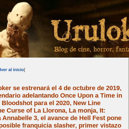
ver al inicio
]
er se estrenará el 4 de octubre de 2019,
ndario adelantando Once Upon a Time in
 Bloodshot para el 2020, New Line
 Curse of La Llorona, La monja, It:
 Annabelle 3, el avance de Hell Fest pone
posible franquicia slasher, primer vistazo