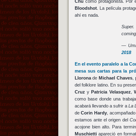
Chu
como protagonista. Por 
Bloodshot
. La película prota
ahí es nada.
Super.
coming
— Umb
2018
En el evento paralelo a la C
mesa sus cartas para la pr
Llorona
de
Michael Chaves
,
del folklore latino. En su pres
Cruz
y
Patricia Velasquez
,
como base donde una trabajad
acabará llevando a sufrir a
La 
de
Corin Hardy
, acompañado 
estamos ante el origen del
Co
acojone bien alto. Para term
Muschietti
apareció en format