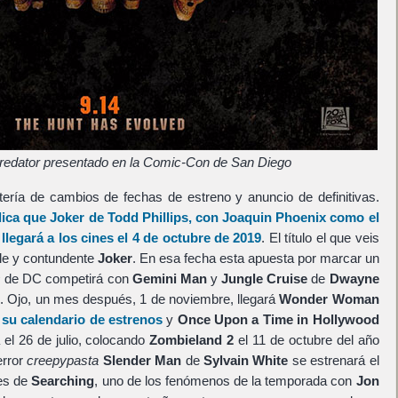
Predator presentado en la Comic-Con de San Diego
ería de cambios de fechas de estreno y anuncio de definitivas.
dica que
Joker
de
Todd Phillips
, con
Joaquin Phoenix
como el
llegará a los cines el 4 de octubre de 2019
. El título el que veis
ple y contundente
Joker
. En esa fecha esta apuesta por marcar un
s
de DC competirá con
Gemini Man
y
Jungle Cruise
de
Dwayne
. Ojo, un mes después, 1 de noviembre, llegará
Wonder Woman
 su calendario de estrenos
y
Once Upon a Time in Hollywood
el 26 de julio, colocando
Zombieland 2
el 11 de octubre del año
error
creepypasta
Slender Man
de
Sylvain White
se estrenará el
tes de
Searching
, uno de los fenómenos de la temporada con
Jon