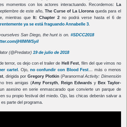
es momentos con los actores interactuando. Recordemos:
La
septiembre de este año,
The Curse of La Llorona
queda para el
ne, mientras que
It: Chapter 2
no podrá verse hasta el 6 de
rentemente ya se está fraguando
Annabelle 3
.
yourselves San Diego, the hunt is on.
#SDCC2018
itter.com/jHlIWWSyil
ator (@Predator)
19 de julio de 2018
e terror, os dejo con el trailer de
Hell Fest
, film del que vimos no
er cartel
. Ojo,
no confundir con
Blood Fest
… más o menos
st
, dirigida por
Gregory Plotkin
(
Paranormal Activity: Dimensión
mo tres amigas (
Amy Forsyth
,
Reign Edwards
y
Bex Taylor-
 un asesino en serie enmascarado que convierte un parque de
 en su propio festival del miedo. Ojo, las chicas deberán salvar a
o es parte del programa.