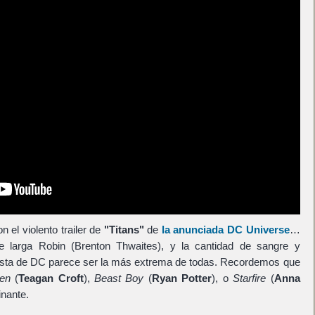
n el violento trailer de
"Titans"
de
la anunciada
DC Universe
…
e larga Robin (Brenton Thwaites), y la cantidad de sangre y
sta de DC parece ser la más extrema de todas. Recordemos que
en
(
Teagan Croft
),
Beast Boy
(
Ryan Potter
), o
Starfire
(
Anna
nante.