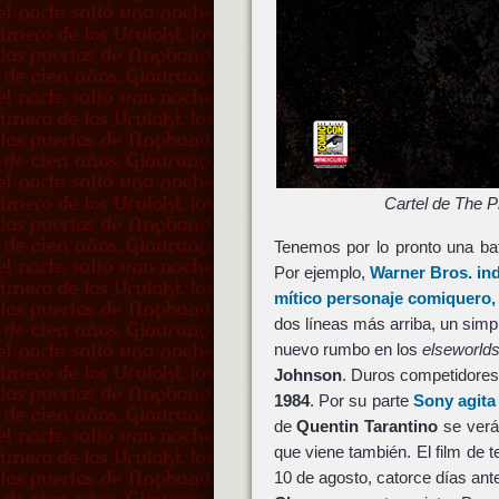
Cartel de The 
Tenemos por lo pronto una bat
Por ejemplo,
Warner Bros.
in
mítico personaje comiquero, 
dos líneas más arriba, un sim
nuevo rumbo en los
elseworld
Johnson
. Duros competidores
1984
. Por su parte
Sony
agita
de
Quentin Tarantino
se verá 
que viene también. El film de t
10 de agosto, catorce días an