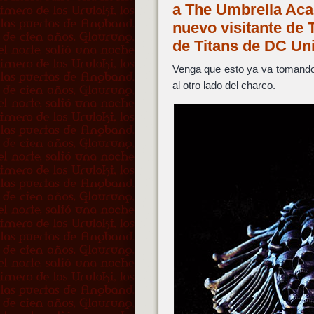
a The Umbrella Acad
nuevo visitante de T
de Titans de DC U
Venga que esto ya va tomando
al otro lado del charco.