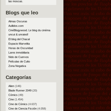
las moscas
.
Blogs que leo
Almas Oscuras
Aullidos.com
CinéBlogywood. Le blog du cinéma
uncut & unrated!
El blog del Chacal
Espacio Marvelita
Horas de Oscuridad
Lares inmobiliaria
Nido de Cuervos
Películas de Culto
Zona Negativa
Categorías
Alien
(146)
Blade Runner 2049
(20)
Cómics
(49)
Cine
(1.454)
Cine de Cómics
(4.637)
Cine de Ciencia Ficción
(4.058)