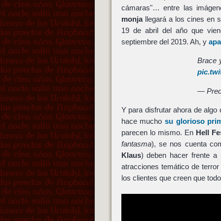
cámaras"… entre las imágen
monja
llegará a los cines en 
19 de abril del año que vie
septiembre del 2019. Ah, y
apa
Brace 
pic.tw
— Pred
Y para disfrutar ahora de algo d
hace mucho
su glorioso prim
parecen lo mismo. En
Hell Fe
fantasma
), se nos cuenta co
Klaus
) deben hacer frente a
atracciones temático de terror
los clientes que creen que tod