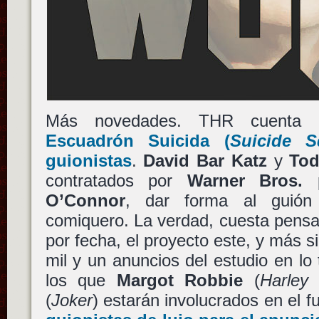
Más novedades. THR cuent
Escuadrón Suicida
(
Suicide S
guionistas
.
David Bar Katz
y
Tod
contratados por
Warner Bros.
p
O’Connor
, dar forma al guión 
comiquero. La verdad, cuesta pensa
por fecha, el proyecto este, y más s
mil y un anuncios del estudio en lo
los que
Margot Robbie
(
Harley
(
Joker
) estarán involucrados en el 