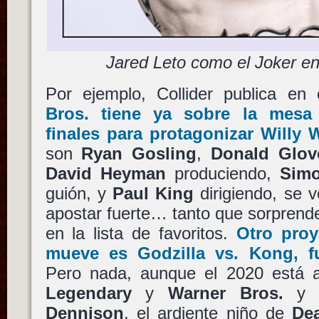
Jared Leto como el Joker e
Por ejemplo, Collider publica en
Bros.
tiene ya sobre la mesa 
finales para protagonizar
Willy 
son
Ryan Gosling
,
Donald Glov
David Heyman
produciendo,
Simo
guión, y
Paul King
dirigiendo, se v
apostar fuerte… tanto que sorprende
en la lista de favoritos.
Otro proy
mueve es
Godzilla vs. Kong
, f
Pero nada, aunque el 2020 está 
Legendary
y
Warner Bros.
y a
Dennison
, el ardiente niño de
De