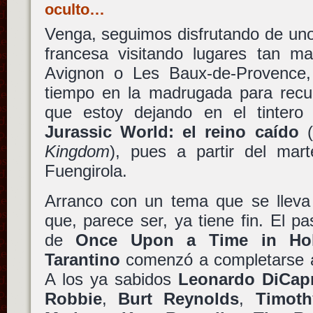
oculto…
Venga, seguimos disfrutando de uno
francesa visitando lugares tan ma
Avignon o Les Baux-de-Provence
tiempo en la madrugada para recup
que estoy dejando en el tintero 
Jurassic World: el reino caído
(
Kingdom
), pues a partir del mar
Fuengirola.
Arranco con un tema que se lleva 
que, parece ser, ya tiene fin. El pa
de
Once Upon a Time in Ho
Tarantino
comenzó a completarse a 
A los ya sabidos
Leonardo DiCap
Robbie
,
Burt Reynolds
,
Timoth