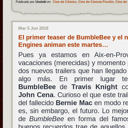
Publicado por
Uruloki
en
Cine de Cómics
,
Cine de Ciencia Ficción
,
Cine de 
Mar 5 Jun 2018
El primer teaser de BumbleBee y el n
Engines animan este martes…
Pues ya estamos en Aix-en-Pro
vacaciones (merecidas) y momento p
dos nuevos trailers que han llegado
algo más. En primer lugar t
BumbleBee
de
Travis Knight
c
John Cena
. Curioso el que este tra
del fallecido
Bernie Mac
en modo re
es, sin embargo, el futuro. Lo mejor
de
BumbleBee
en forma del famos
buenos recuerdos trae de aquellos