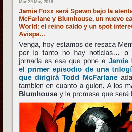
Mar 29 May 2018
Jamie Foxx será Spawn bajo la atent
McFarlane y Blumhouse, un nuevo ca
World: el reino caído y un spot inter
Avispa…
Venga, hoy estamos de resaca Memo
por lo tanto no hay noticias… o c
jornada es esa que pone a
Jamie 
el primer episodio de una trilog
que dirigirá
Todd McFarlane
adap
también en cuanto a guión. A los m
Blumhouse
y la promesa que será 