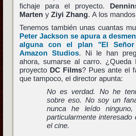
fichaje para el proyecto.
Dennin
Marten
y
Ziyi Zhang
. A los mando
Tenemos también unas cuantas muy
Peter Jackson
se apura a desment
alguna con el plan
"El Señor 
Amazon Studios
. Ni le han preg
ahora, sumarse al carro. ¿Queda l
proyecto
DC Films
? Pues ante el 
que tampoco, el director apunta:
No es verdad. No he teni
sobre eso. No soy un faná
nunca he leído ninguno,
particularmente interesado
el cine.