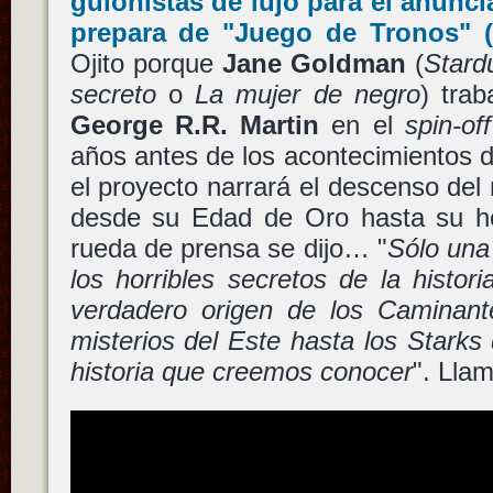
guionistas de lujo para el anunc
prepara de
"Juego de Tronos"
(
Ojito porque
Jane Goldman
(
Stard
secreto
o
La mujer de negro
) tra
George R.R. Martin
en el
spin-off
años antes de los acontecimientos 
el proyecto narrará el descenso d
desde su Edad de Oro hasta su h
rueda de prensa se dijo… "
Sólo una
los horribles secretos de la histor
verdadero origen de los Caminant
misterios del Este hasta los Starks 
historia que creemos conocer
". Llam