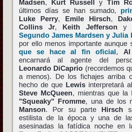
Madsen
,
Kurt Russell
y
Tim Ro
últimos días se han sumado,
pri
Luke Perry
,
Emile Hirsch
,
Dak
Collins Jr
,
Keith Jefferson
Segundo
James Mardsen
y
Julia 
por ello menos importante aunque
que se hace al fin oficial
,
Al
encarnará al agente del pers
Leonardo DiCaprio
(recordemos qu
a menos). De los fichajes arriba 
hecho de que
Lewis
interpretará a
Steve McQueen
, mientras que la
"Squeaky" Fromme
, una de los 
Manson
. Por su parte
Hirsch
s
estilista de la época y una de la
asesinadas la fatídica noche en l