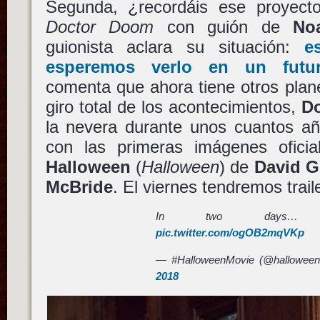
Segunda, ¿recordáis ese proyecto 
Doctor Doom
con guión de
No
guionista aclara su situación:
e
esperemos verlo en un futu
comenta que ahora tiene otros plan
giro total de los acontecimientos,
D
la nevera durante unos cuantos añ
con las primeras imágenes ofici
Halloween
(
Halloween
) de
David G
McBride
. El viernes tendremos trai
In two day
pic.twitter.com/ogOB2mqVKp
— #HalloweenMovie (@hallowee
2018