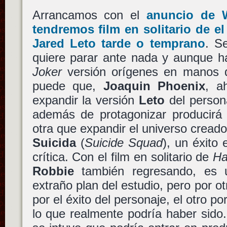
Arrancamos con el
anuncio de
tendremos film en solitario de e
Jared Leto
tarde o temprano
. S
quiere parar ante nada y aunque h
Joker
versión orígenes en manos
puede que,
Joaquin Phoenix
, a
expandir la versión
Leto
del persona
además de protagonizar producirá 
otra que expandir el universo cread
Suicida
(
Suicide Squad
), un éxito
crítica. Con el film en solitario de
Ha
Robbie
también regresando, es u
extraño plan del estudio, pero por 
por el éxito del personaje, el otro 
lo que realmente podría haber sido.