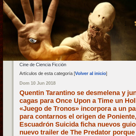
Cine de Ciencia Ficción
Artículos de esta categoría [
Volver al inicio
]
Dom 10 Jun 2018
Quentin Tarantino se desmelena y jun
cagas para Once Upon a Time un Holl
«Juego de Tronos» incorpora a un par
para contarnos el origen de Poniente,
Escuadrón Suicida ficha nuevos guion
nuevo trailer de The Predator porque