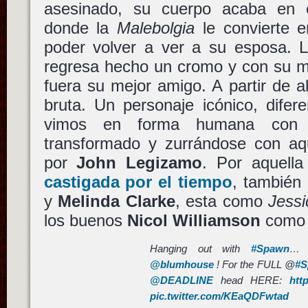
asesinado, su cuerpo acaba en e
donde la
Malebolgia
le convierte 
poder volver a ver a su esposa.
regresa hecho un cromo y con su m
fuera su mejor amigo. A partir de 
bruta. Un personaje icónico, difer
vimos en forma humana co
transformado y zurrándose con a
por
John Legizamo
. Por aquella
castigada por el tiempo
, también
y
Melinda Clarke
, esta como
Jessi
los buenos
Nicol Williamson
com
Hanging out with
#Spawn
@blumhouse
! For the FULL @
#S
@DEADLINE
head HERE:
htt
pic.twitter.com/KEaQDFwtad