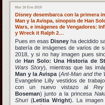
Mar 16 Ene 2018
Disney desembarca con la primera im
Man y la Avispa, sinopsis de Han Solo
Wars, e imágenes de Vengadores: Infi
y Wreck it Ralph 2…
Pues en esas
Disney
ha decidido s
batería de imágenes de varios de s
2018, y si no hay imagen pues sino
de
Han Solo: Una Historia de S
Wars Story
), mientras que las im
Man y la Avispa
(
Ant-Man and the
Evangeline Lilly vestidos de trabaj
con un nuevo vistazo al
Rey
Boseman
) junto a la princesa
Nak
Shuri
(
Letitia Wright
). La image