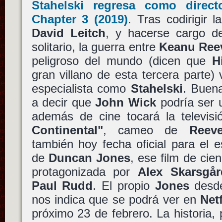
Stahelski
regresa como direc
Chapter 3
(2019)
. Tras codirigir 
David Leitch
, y hacerse cargo d
solitario, la guerra entre
Keanu Ree
peligroso del mundo (dicen que
H
gran villano de esta tercera parte)
especialista como
Stahelski
. Buena
a decir que
John Wick
podría ser 
además de cine tocará la televis
Continental"
, cameo de
Reev
también hoy fecha oficial para el 
de
Duncan Jones
, ese film de cien
protagonizada por
Alex Skarsgår
Paul Rudd
. El propio
Jones
desde
nos indica que se podrá ver en
Netf
próximo 23 de febrero. La historia, 