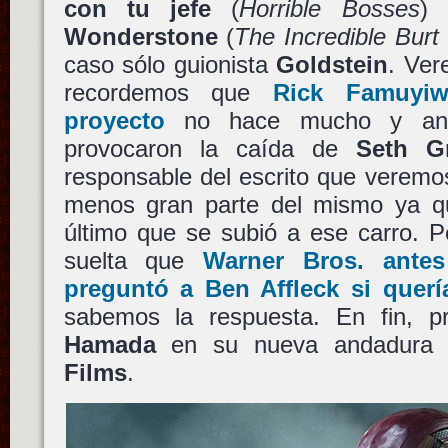
con tu jefe
(
Horrible Bosses
)
Wonderstone
(
The Incredible Bur
caso sólo guionista
Goldstein
. Ver
recordemos que
Rick Famuyiw
proyecto
no hace mucho y ante
provocaron la caída de
Seth G
responsable del escrito que verem
menos gran parte del mismo ya 
último que se subió a ese carro. Pe
suelta que
Warner Bros.
antes
preguntó a
Ben Affleck
si querí
sabemos la respuesta. En fin, 
Hamada
en su nueva andadura 
Films
.