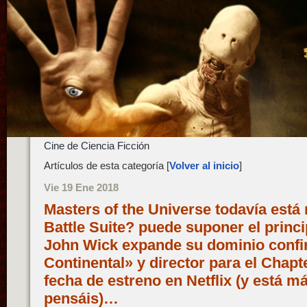
Cine de Ciencia Ficción
Artículos de esta categoría [
Volver al inicio
]
Vie 19 Ene 2018
Masters of the Universe todavía está
Battle Suite? puede suponer el princi
John Wick expande su dominio conf
Continental» y director para el Chapte
fecha de estreno en Netflix (y está m
pensáis)…