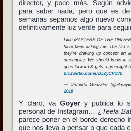
director, y poco más. Según advie
para saber nada, pero que es de
semanas sepamos algo nuevo como 
definitivamente luz verde para segui
Little MASTERS OF THE UNIVERSE 
have been asking me. The film is 
they're drawing up concept art 
screenplay. We should know in a 
goes forward & gets a greenlight b
pic.twitter.com/ucOZyCV1V9
— Umberto Gonzalez (@elmay
2018
Y claro, va
Goyer
y publica lo s
personal de Instagram… ¿
Teela Bat
parece poner en el borde derecho inf
que nos lleva a pensar o que cada cu