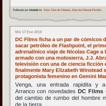
Publicado por
Uruloki
en
Cine
,
Cine de Cómics
,
Cine de Ciencia Ficción
.
Mié 17 Ene 2018
DC Films ficha a un par de cómicos di
sacar petróleo de Flashpoint, el prim
adrenalínico viaje de Nicolas Cage a l
armado con una motosierra, J.J. Abr
televisión con una de ciencia ficción
finalmente Mary Elizabeth Winstead s
protagonista femenino en Gemini M
Venga, una entrada rapidita y a
Arranco con novedades
DC Films
e
del cambio de rumbo del hombre má
de la tierra.