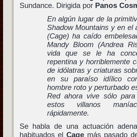
Sundance. Dirigida por
Panos Cos
En algún lugar de la primiti
Shadow Mountains y en el a
(Cage) ha caído embelesad
Mandy Bloom (Andrea Ris
vida que se le ha conc
repentina y horriblemente 
de idólatras y criaturas so
en su paraíso idílico co
hombre roto y perturbado e
Red ahora vive sólo para
estos villanos maní
rápidamente.
Se habla de una actuación adena
habituados el
Cage
más pasado de 