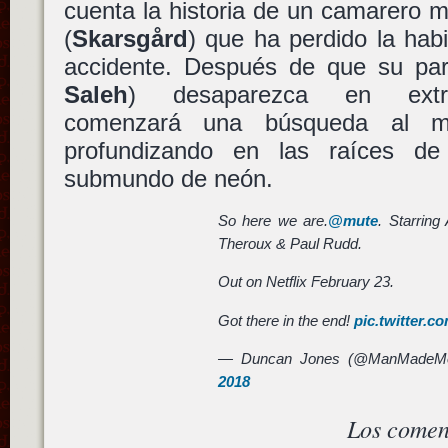
cuenta la historia de un camarero
(
Skarsgård
) que ha perdido la habi
accidente. Después de que su pa
Saleh
) desaparezca en extrañ
comenzará una búsqueda al m
profundizando en las raíces d
submundo de neón.
So here we are.
@mute
. Starring
Theroux & Paul Rudd.
Out on Netflix February 23.
Got there in the end!
pic.twitter.
— Duncan Jones (@ManMadeM
2018
Los comen