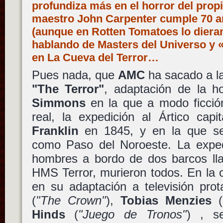
profundiza más en el horror del propi
maestro John Carpenter cumple 70 añ
(aunque en Rotten Tomatoes lo dieran
hablando de Masters del Universo y 
en La Cueva del Terror…
Pues nada, que
AMC
ha sacado a la
"The Terror"
, adaptación de la 
Simmons
en la que a modo ficción
real, la expedición al Ártico cap
Franklin
en 1845, y en la que se
como Paso del Noroeste. La exped
hombres a bordo de dos barcos l
HMS Terror, murieron todos. En la
en su adaptación a televisión pro
(
"The Crown"
),
Tobias Menzies
(
Hinds
(
"Juego de Tronos"
) , s