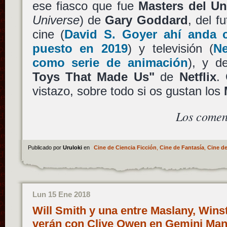
ese fiasco que fue
Masters del Un
Universe
) de
Gary Goddard
, del f
cine (
David S. Goyer
ahí anda
puesto en 2019
) y televisión (
Ne
como serie de animación
), y d
Toys That Made Us"
de
Netflix
.
vistazo, sobre todo si os gustan los
Los comen
Publicado por
Uruloki
en
Cine de Ciencia Ficción
,
Cine de Fantasía
,
Cine de
Lun 15 Ene 2018
Will Smith y una entre Maslany, Winst
verán con Clive Owen en Gemini Man