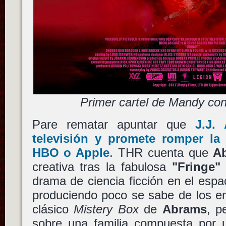
Primer cartel de Mandy co
Pare rematar apuntar que
J.J.
televisión y promete romper la
HBO
o
Apple
. THR cuenta que
A
creativa tras la fabulosa
"Fringe"
drama de ciencia ficción en el esp
produciendo poco se sabe de los ent
clásico
Mistery Box
de
Abrams
, p
sobre una familia compuesta por 