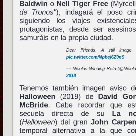
Baldwin
o
Nell Tiger Free
(Myrcel
de Tronos"
), indagará el poso cr
siguiendo los viajes existencia
protagonistas, desde ser asesinos
samuráis en la propia ciudad.
Dear Friends, A still imag
pic.twitter.com/Npbej6Z9pS
— Nicolas Winding Refn (@Nico
2018
Tenemos también imagen aviso del
Halloween
(2019) de
David Go
McBride
. Cabe recordar que es
secuela directa de su
La no
(
Halloween
) del gran
John Carpen
temporal alternativa a la que c