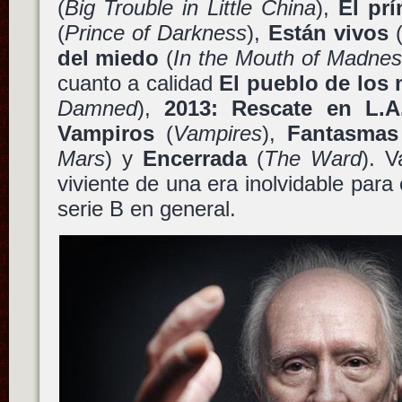
(
Big Trouble in Little China
),
El prí
(
Prince of Darkness
),
Están vivos
del miedo
(
In the Mouth of Madne
cuanto a calidad
El pueblo de los 
Damned
),
2013: Rescate en L.A
Vampiros
(
Vampires
),
Fantasmas
Mars
) y
Encerrada
(
The Ward
). 
viviente de una era inolvidable para 
serie B en general.