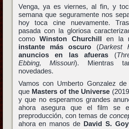
Venga, ya es viernes, al fin, y to
semana que seguramente nos sepa 
hoy toca cine nuevamente. Tras
pasada con la gloriosa caracteriz
como
Winston Churchill
en la 
instante más oscuro
(
Darkest 
anuncios en las afueras
(
Thr
Ebbing, Missouri
). Mientras t
novedades.
Vamos con Umberto Gonzalez de
que
Masters of the Universe
(2019
y que no esperamos grandes anunci
ahora asegura que el film se 
preproducción, con temas de
concep
ahora en manos de
David S. Goy