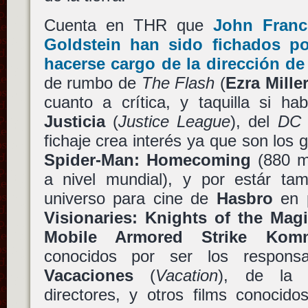
Cuenta en THR que
John Franc
Goldstein
han sido fichados p
hacerse cargo de la dirección d
de rumbo de
The Flash
(
Ezra Mille
cuanto a crítica, y taquilla si 
Justicia
(
Justice League
), del
DC 
fichaje crea interés ya que son los g
Spider-Man: Homecoming
(880 mi
a nivel mundial), y por estár tam
universo para cine de
Hasbro
en 
Visionaries: Knights of the Magi
Mobile Armored Strike Kom
conocidos por ser los respons
Vacaciones
(
Vacation
), de la 
directores, y otros films conoci