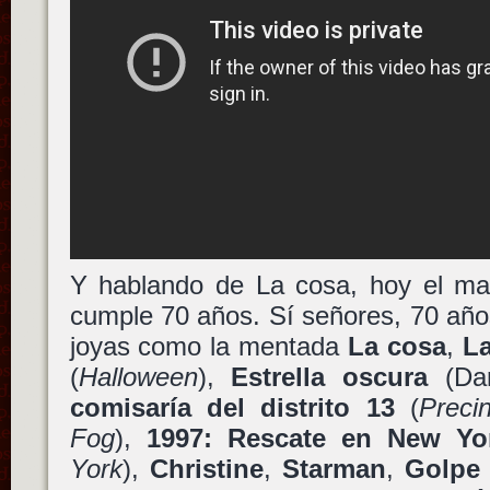
Y hablando de La cosa, hoy el m
cumple 70 años. Sí señores, 70 años
joyas como la mentada
La cosa
,
L
(
Halloween
),
Estrella oscura
(Dar
comisaría del distrito 13
(
Preci
Fog
),
1997: Rescate en New Yo
York
),
Christine
,
Starman
,
Golpe 